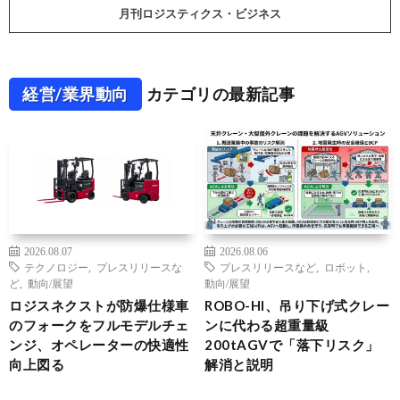
月刊ロジスティクス・ビジネス
経営/業界動向
カテゴリの最新記事
2026.08.07
2026.08.06
テクノロジー
,
プレスリリースな
プレスリリースなど
,
ロボット
,
ど
,
動向/展望
動向/展望
ロジスネクストが防爆仕様車
ROBO-HI、吊り下げ式クレー
のフォークをフルモデルチェ
ンに代わる超重量級
ンジ、オペレーターの快適性
200tAGVで「落下リスク」
向上図る
解消と説明