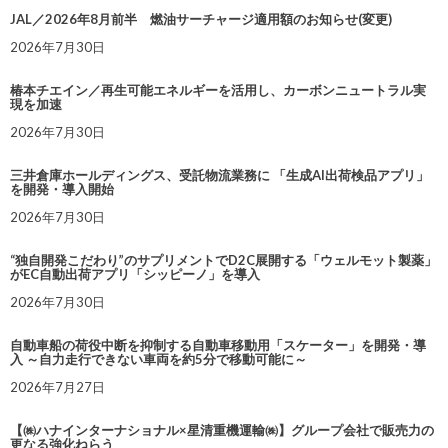
JAL／2026年8月前半 燃油サーチャージ適用額のお知らせ(変更)
2026年7月30日
椿本チエイン／再生可能エネルギーを活用し、カーボンニュートラル実
現を加速
2026年7月30日
三井倉庫ホールディングス、受託物流業務に 「生成AI出荷検品アプリ」
を開発・導入開始
2026年7月30日
“独自開発こだわり”のサプリメントでD2C展開する「ウェルモット製薬」
がEC自動出荷アプリ「シッピーノ」を導入
2026年7月30日
自動車船の荷役中断を抑制する自動車移動用「スケーター」を開発・導
入 ～自力走行できない車両を約5分で移動可能に～
2026年7月27日
【㈱ハナインターナショナル×星清重機運輸㈱】グループ会社で販売力の
更なる強化ねらう