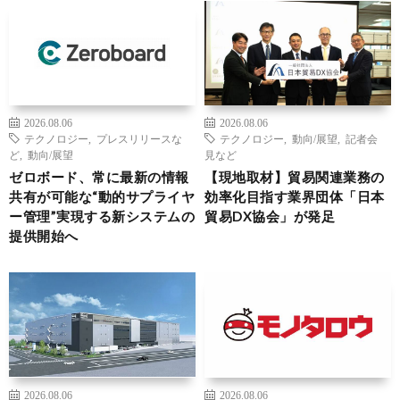
2026.08.06
2026.08.06
テクノロジー
,
プレスリリースな
テクノロジー
,
動向/展望
,
記者会
ど
,
動向/展望
見など
ゼロボード、常に最新の情報
【現地取材】貿易関連業務の
共有が可能な“動的サプライヤ
効率化目指す業界団体「日本
ー管理”実現する新システムの
貿易DX協会」が発足
提供開始へ
2026.08.06
2026.08.06