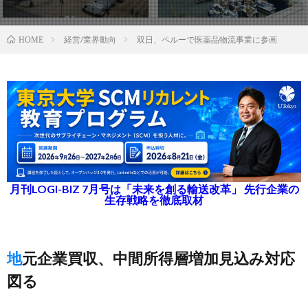
経営/業界動向
双日、ペルーで医薬品物流事業に参画
HOME
月刊LOGI-BIZ 7月号は「未来を創る輸送改革」 先行企業の
生存戦略を徹底取材
地元企業買収、中間所得層増加見込み対応
図る