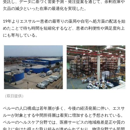
受託し、データに基づく需要予測・発注提案を通じて、余剰在庫や
欠品の減少といった在庫の最適化を実現した。
19年よりエスサルー患者の最寄りの薬局や自宅へ処方薬の配送を始
めたことで待ち時間を短縮化するなど、患者の利便性や満足度向上
にも寄与している。
（双日提供）
ペルーの人口構成は若年層が多く、今後の経済発展に伴い、エスサ
ルーが対象とする中間所得層は着実に増加すると予想されている。
ペルーのヘルスケア分野では、医療サービスの地域格差是正や質の
向上に向けた様々な取り組みが進められており、物流分野でも民間