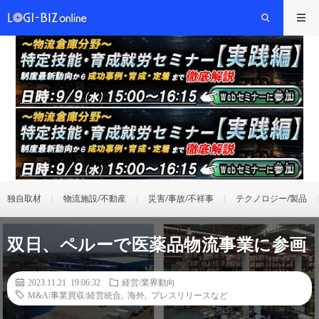
独自取材
物流施設/不動産
災害/事故/不祥事
テクノロジー/製品
双日、ペルーで医薬品物流事業に参画
2023.11.21 19:06:32
経営/業界動向
M&A/事業買収/経営統合
,
海外
,
プレスリリースなど