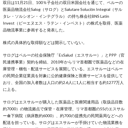
双日は11月21日、100％子会社の双日米国会社を通じて、ペルーの
医薬品物流会社Salog（サログ）とSalutare Soluciōn Integral（サル
タレ・ソルシオン・インテグラル） の持ち株会社BNS Latin
Invest（ビーエヌエス・ラテン・インベスト）の株式を取得、医薬
品物流事業に参画すると発表した。
株式の具体的な取得額などは開示していない。
サログはペルーの社会保険庁「EsSalud（エスサルー）」とPPP（官
民連携事業）契約を締結、2010年からリマ首都圏で医薬品などの在
庫管理・梱包・配送サービスを展開している。エスサルーはペルー
の民間企業従業員を対象に公的健康保険と医療サービスを提供して
おり、全国の加入者数は人口の約2.6人に1人に相当する約1277万人
に上る。
サログはエスサルーが購入した医薬品と医療関連用品（取扱品目数
約7000）の物流拠点で保管・在庫管理、リマ首都圏の55のエスサル
ー傘下病院（病床数約6000）、約700の提携先の民間薬局などへの
配送を担っている。サログはエスサルーが手掛けていた物流業務を