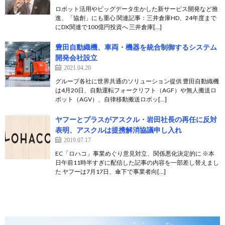
ロボット活用やビッグデータ生かした新サービス開発など推
進、「協創」にも重心 関連記事：三井倉庫HD、24年度まで
にDX関連で100億円投資へ 三井倉庫[…]
豊田自動織機、車両・機器を統合制御するシステム
開発会社設立
2021.04.20
グループ各社に世界共通のソリューション提供 豊田自動織機
は4月20日、自動運転フォークリフト（AGF）や無人搬送ロ
ボット（AGV）、自律移動搬送ロボッ[…]
ヤフーとプラスがアスクル・岩田社長の再任に反対
表明、アスクルは提携解消協議申し入れ
2019.07.17
EC「ロハコ」事業めぐり意見対立、関係悪化決定的に ※本
日午前11時半すぎに配信した記事の内容を一部差し替えまし
た ヤフーは7月17日、傘下で事業者向[…]