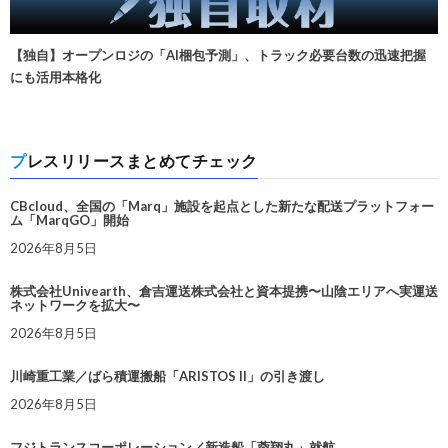
【独自】オープンロジの「AI梱包予測」、トラック必要台数の迅速把握
にも活用本格化
プレスリリースまとめてチェック
CBcloud、全国の「Marq」施設を起点とした新たな配送プラットフォー
ム「MarqGO」開始
2026年8月5日
株式会社Univearth、倉吉運送株式会社と資本提携〜山陰エリアへ実運送
ネットワークを拡大〜
2026年8月5日
川崎重工業／ばら積運搬船「ARISTOS II」の引き渡し
2026年8月5日
フジトランスコーポレーション／新造船「蓉翔丸」就航