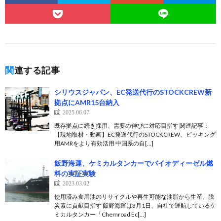
関連する記事
シリウスジャパン、EC発送代行のSTOCKCREW新
拠点にAMR15台納入
2025.06.07
既存拠点に続き採用、需要の伸びに対応目指す 関連記事：
【現地取材・動画】EC発送代行のSTOCKCREW、ピッキング
用AMRをより有効活用 中国系の自[…]
飯野海運、ケミカルタンカーでバイオディーゼル燃
料の実証実験
2023.03.02
使用済み食用油のリサイクルや再生可能な油脂から生産、脱
炭素に貢献目指す 飯野海運は3月1日、自社で運航しているケ
ミカルタンカー「Chemroad Ec[…]