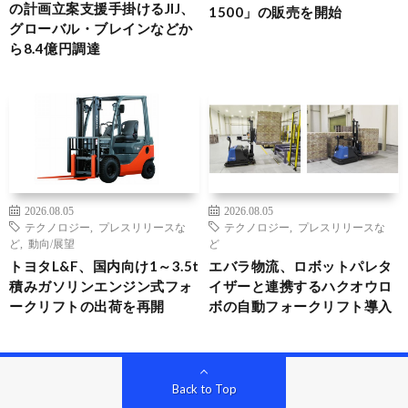
の計画立案支援手掛けるJIJ、
1500」の販売を開始
グローバル・ブレインなどか
ら8.4億円調達
2026.08.05
2026.08.05
テクノロジー
,
プレスリリースな
テクノロジー
,
プレスリリースな
ど
,
動向/展望
ど
トヨタL&F、国内向け1～3.5t
エバラ物流、ロボットパレタ
積みガソリンエンジン式フォ
イザーと連携するハクオウロ
ークリフトの出荷を再開
ボの自動フォークリフト導入
Back to Top