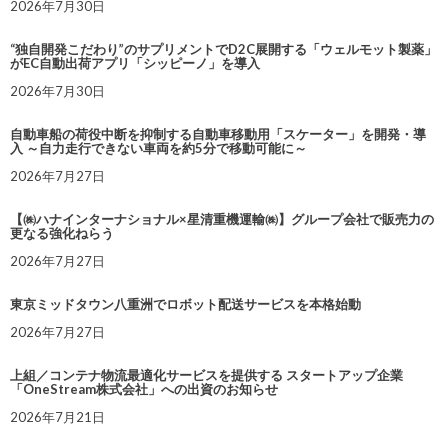
2026年7月30日
“独自開発こだわり”のサプリメントでD2C展開する「ウェルモット製薬」
がEC自動出荷アプリ「シッピーノ」を導入
2026年7月30日
自動車船の荷役中断を抑制する自動車移動用「スケーター」を開発・導
入 ～自力走行できない車両を約5分で移動可能に～
2026年7月27日
【㈱ハナインターナショナル×星清重機運輸㈱】グループ会社で販売力の
更なる強化ねらう
2026年7月27日
東京ミッドタウン八重洲でロボット配送サービスを本格始動
2026年7月27日
上組／コンテナ物流最適化サービスを提供する スタートアップ企業
「OneStream株式会社」への出資のお知らせ
2026年7月21日