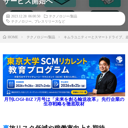
サービス開始へ
2023.12.28 06:00:50
テクノロジー/製品
テクノロジー
,
プレスリリースなど
テクノロジー/製品
キムラユニティーとスマートドライブ、
HOME
月刊LOGI-BIZ 7月号は「未来を創る輸送改革」 先行企業の
生存戦略を徹底取材
事故リスク低減や稼働率向上を期待