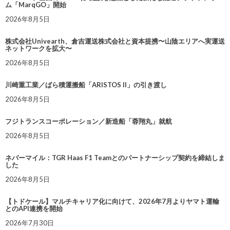
ム「MarqGO」開始
2026年8月5日
株式会社Univearth、倉吉運送株式会社と資本提携〜山陰エリアへ実運送
ネットワークを拡大〜
2026年8月5日
川崎重工業／ばら積運搬船「ARISTOS II」の引き渡し
2026年8月5日
フジトランスコーポレーション／新造船「蓉翔丸」就航
2026年8月5日
ネバーマイル：TGR Haas F1 Teamとのパートナーシップ契約を締結しま
した
2026年8月5日
【トドケール】マルチキャリア化に向けて、2026年7月よりヤマト運輸
とのAPI連携を開始
2026年7月30日