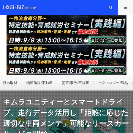
独自取材
物流施設/不動産
災害/事故/不祥事
テクノロジー/製品
キムラユニティーとスマートドライ
ブ、走行データ活用し「距離に応じた
適切な車両メンテ」可能なリースカー