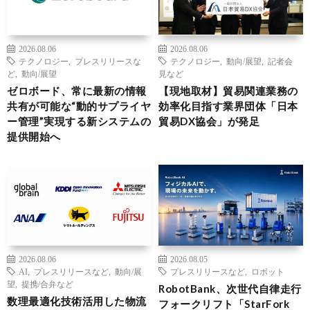
2026.08.06
2026.08.06
テクノロジー
,
プレスリリースな
テクノロジー
,
動向/展望
,
記者会
ど
,
動向/展望
見など
ゼロボード、常に最新の情報
【現地取材】貿易関連業務の
共有が可能な“動的サプライヤ
効率化目指す業界団体「日本
ー管理”実現する新システムの
貿易DX協会」が発足
提供開始へ
2026.08.06
2026.08.05
AI
,
プレスリリースなど
,
動向/展
プレスリリースなど
,
ロボット
望
,
提携/合弁など
RobotBank、次世代自律走行
数理最適化技術活用した物流
フォークリフト「StarFork