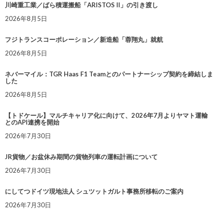
川崎重工業／ばら積運搬船「ARISTOS II」の引き渡し
2026年8月5日
フジトランスコーポレーション／新造船「蓉翔丸」就航
2026年8月5日
ネバーマイル：TGR Haas F1 Teamとのパートナーシップ契約を締結しま
した
2026年8月5日
【トドケール】マルチキャリア化に向けて、2026年7月よりヤマト運輸
とのAPI連携を開始
2026年7月30日
JR貨物／お盆休み期間の貨物列車の運転計画について
2026年7月30日
にしてつドイツ現地法人 シュツットガルト事務所移転のご案内
2026年7月30日