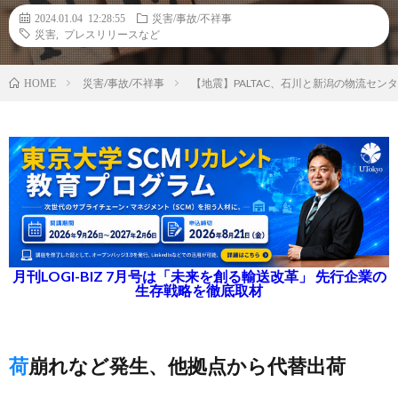
2024.01.04 12:28:55
災害/事故/不祥事
災害
,
プレスリリースなど
災害/事故/不祥事
【地震】PALTAC、石川と新潟の物流セン
HOME
月刊LOGI-BIZ 7月号は「未来を創る輸送改革」 先行企業の
生存戦略を徹底取材
荷崩れなど発生、他拠点から代替出荷