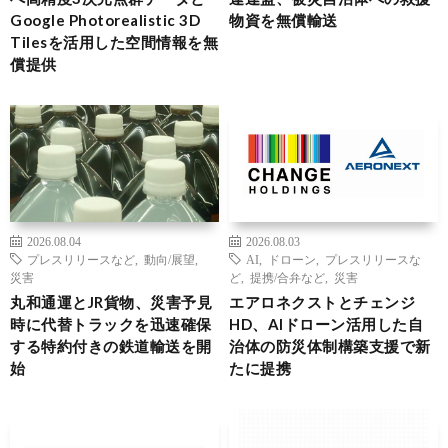
Google Photorealistic 3D
物資を無償輸送
Tilesを活用した空間情報を無
償提供
2026.08.04
2026.08.03
プレスリリースなど
,
動向/展望
,
AI
,
ドローン
,
プレスリリースな
災害
ど
,
提携/合弁など
,
災害
丸和通運とJR貨物、災害予見
エアロネクストとチェンジ
時に代替トラックを迅速確保
HD、AIドローン活用した自
する特約付きの鉄道輸送を開
治体の防災体制構築支援で新
始
たに提携