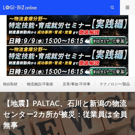
独自取材
物流施設/不動産
災害/事故/不祥事
テクノロジー/製品
【地震】PALTAC、石川と新潟の物流
センター2カ所が被災：従業員は全員
無事