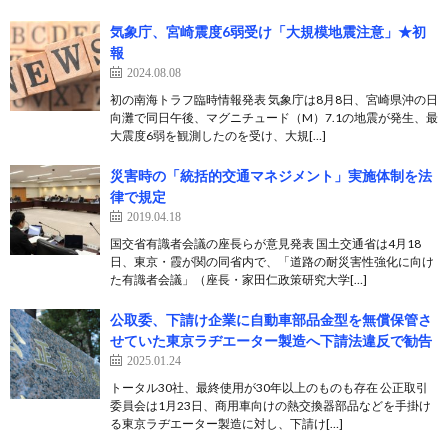
気象庁、宮崎震度6弱受け「大規模地震注意」★初
報
2024.08.08
初の南海トラフ臨時情報発表 気象庁は8月8日、宮崎県沖の日
向灘で同日午後、マグニチュード（M）7.1の地震が発生、最
大震度6弱を観測したのを受け、大規[…]
災害時の「統括的交通マネジメント」実施体制を法
律で規定
2019.04.18
国交省有識者会議の座長らが意見発表 国土交通省は4月18
日、東京・霞が関の同省内で、「道路の耐災害性強化に向け
た有識者会議」（座長・家田仁政策研究大学[…]
公取委、下請け企業に自動車部品金型を無償保管さ
せていた東京ラヂエーター製造へ下請法違反で勧告
2025.01.24
トータル30社、最終使用が30年以上のものも存在 公正取引
委員会は1月23日、商用車向けの熱交換器部品などを手掛け
る東京ラヂエーター製造に対し、下請け[…]