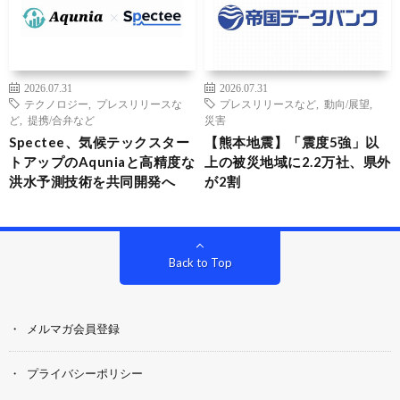
2026.07.31
2026.07.31
テクノロジー
,
プレスリリースな
プレスリリースなど
,
動向/展望
,
ど
,
提携/合弁など
災害
Spectee、気候テックスター
【熊本地震】「震度5強」以
トアップのAquniaと高精度な
上の被災地域に2.2万社、県外
洪水予測技術を共同開発へ
が2割
Back to Top
メルマガ会員登録
プライバシーポリシー