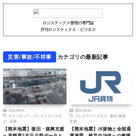
ロジスティクス管理の専門誌
月刊ロジスティクス・ビジネス
災害/事故/不祥事
カテゴリの最新記事
2026.08.05
2026.08.04
テクノロジー
,
プレスリリースな
プレスリリースなど
,
動向/展望
,
ど
,
災害
災害
【熊本地震】復旧・復興支援
【熊本地震】JR貨物と全国通
へ高精度3次元点群データと
運連盟、被災自治体への救援