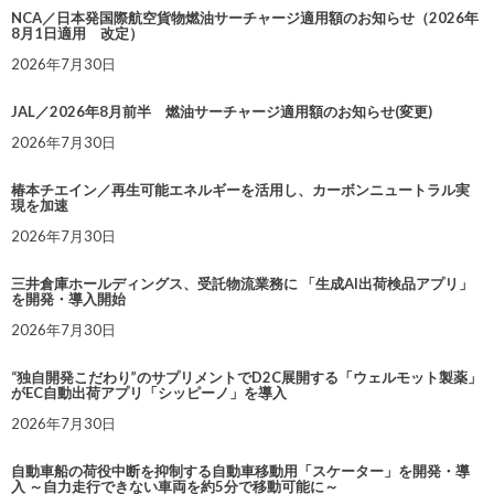
NCA／日本発国際航空貨物燃油サーチャージ適用額のお知らせ（2026年
8月1日適用 改定）
2026年7月30日
JAL／2026年8月前半 燃油サーチャージ適用額のお知らせ(変更)
2026年7月30日
椿本チエイン／再生可能エネルギーを活用し、カーボンニュートラル実
現を加速
2026年7月30日
三井倉庫ホールディングス、受託物流業務に 「生成AI出荷検品アプリ」
を開発・導入開始
2026年7月30日
“独自開発こだわり”のサプリメントでD2C展開する「ウェルモット製薬」
がEC自動出荷アプリ「シッピーノ」を導入
2026年7月30日
自動車船の荷役中断を抑制する自動車移動用「スケーター」を開発・導
入 ～自力走行できない車両を約5分で移動可能に～