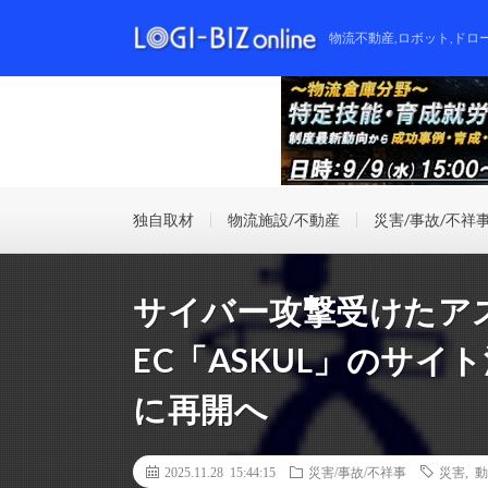
物流不動産,ロボット,ドロ
独自取材
物流施設/不動産
災害/事故/不祥
サイバー攻撃受けたア
EC「ASKUL」のサイ
に再開へ
2025.11.28 15:44:15
災害/事故/不祥事
災害
,
動