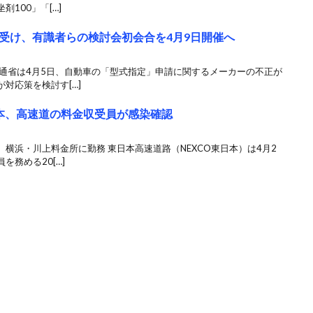
100」「[…]
受け、有識者らの検討会初会合を4月9日開催へ
交通省は4月5日、自動車の「型式指定」申請に関するメーカーの不正が
対応策を検討す[…]
日本、高速道の料金収受員が感染確認
横浜・川上料金所に勤務 東日本高速道路（NEXCO東日本）は4月2
務める20[…]