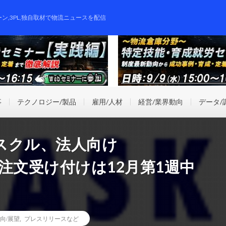
ーン,3PL,独自取材で物流ニュースを配信
事
テクノロジー/製品
雇用/人材
経営/業界動向
データ/
スクル、法人向け
ト注文受け付けは12月第1週中
向/展望
,
プレスリリースなど