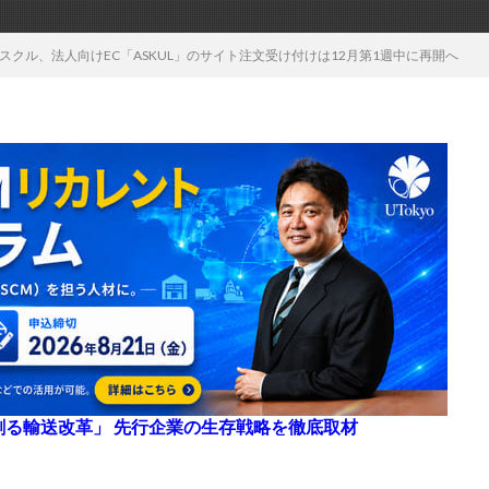
スクル、法人向けEC「ASKUL」のサイト注文受け付けは12月第1週中に再開へ
来を創る輸送改革」 先行企業の生存戦略を徹底取材