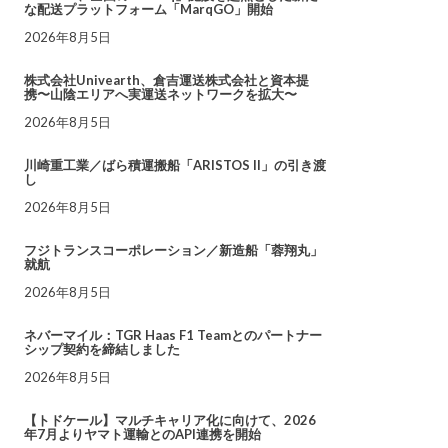
な配送プラットフォーム「MarqGO」開始
2026年8月5日
株式会社Univearth、倉吉運送株式会社と資本提
携〜山陰エリアへ実運送ネットワークを拡大〜
2026年8月5日
川崎重工業／ばら積運搬船「ARISTOS II」の引き渡
し
2026年8月5日
フジトランスコーポレーション／新造船「蓉翔丸」
就航
2026年8月5日
ネバーマイル：TGR Haas F1 Teamとのパートナー
シップ契約を締結しました
2026年8月5日
【トドケール】マルチキャリア化に向けて、2026
年7月よりヤマト運輸とのAPI連携を開始