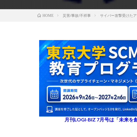
災害/事故/不祥事
サイバー攻撃受けたア
HOME
月刊LOGI-BIZ 7月号は「未