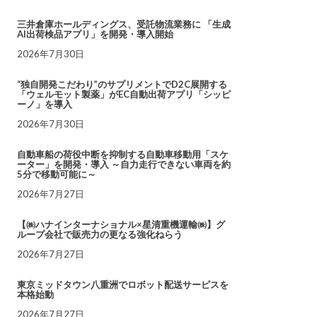
三井倉庫ホールディングス、受託物流業務に 「生成
AI出荷検品アプリ」を開発・導入開始
2026年7月30日
“独自開発こだわり”のサプリメントでD2C展開する
「ウェルモット製薬」がEC自動出荷アプリ「シッピ
ーノ」を導入
2026年7月30日
自動車船の荷役中断を抑制する自動車移動用「スケ
ーター」を開発・導入 ～自力走行できない車両を約
5分で移動可能に～
2026年7月27日
【㈱ハナインターナショナル×星清重機運輸㈱】グ
ループ会社で販売力の更なる強化ねらう
2026年7月27日
東京ミッドタウン八重洲でロボット配送サービスを
本格始動
2026年7月27日