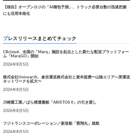
【独自】オープンロジの「AI梱包予測」、トラック必要台数の迅速把握
にも活用本格化
プレスリリースまとめてチェック
CBcloud、全国の「Marq」施設を起点とした新たな配送プラットフォー
ム「MarqGO」開始
2026年8月5日
株式会社Univearth、倉吉運送株式会社と資本提携〜山陰エリアへ実運送
ネットワークを拡大〜
2026年8月5日
川崎重工業／ばら積運搬船「ARISTOS II」の引き渡し
2026年8月5日
フジトランスコーポレーション／新造船「蓉翔丸」就航
2026年8月5日