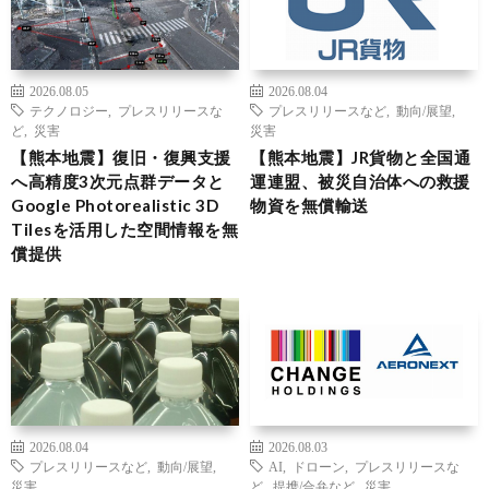
2026.08.05
2026.08.04
テクノロジー
,
プレスリリースな
プレスリリースなど
,
動向/展望
,
ど
,
災害
災害
【熊本地震】復旧・復興支援
【熊本地震】JR貨物と全国通
へ高精度3次元点群データと
運連盟、被災自治体への救援
Google Photorealistic 3D
物資を無償輸送
Tilesを活用した空間情報を無
償提供
2026.08.04
2026.08.03
プレスリリースなど
,
動向/展望
,
AI
,
ドローン
,
プレスリリースな
災害
ど
,
提携/合弁など
,
災害