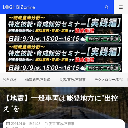
独自取材
物流施設/不動産
災害/事故/不祥事
テクノロジー/製品
【地震】一般車両は能登地方に“出控
え”を
2024.01.04 19:21:28
災害/事故/不祥事