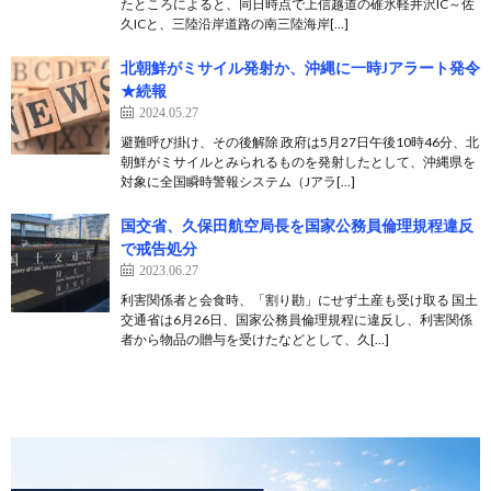
たところによると、同日時点で上信越道の碓氷軽井沢IC～佐
久ICと、三陸沿岸道路の南三陸海岸[…]
北朝鮮がミサイル発射か、沖縄に一時Jアラート発令
★続報
2024.05.27
避難呼び掛け、その後解除 政府は5月27日午後10時46分、北
朝鮮がミサイルとみられるものを発射したとして、沖縄県を
対象に全国瞬時警報システム（Jアラ[…]
国交省、久保田航空局長を国家公務員倫理規程違反
で戒告処分
2023.06.27
利害関係者と会食時、「割り勘」にせず土産も受け取る 国土
交通省は6月26日、国家公務員倫理規程に違反し、利害関係
者から物品の贈与を受けたなどとして、久[…]