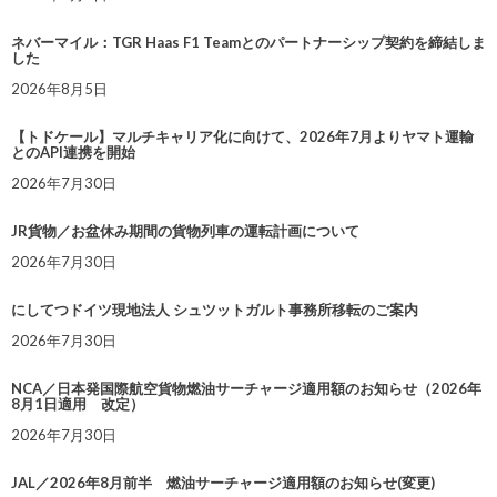
ネバーマイル：TGR Haas F1 Teamとのパートナーシップ契約を締結しま
した
2026年8月5日
【トドケール】マルチキャリア化に向けて、2026年7月よりヤマト運輸
とのAPI連携を開始
2026年7月30日
JR貨物／お盆休み期間の貨物列車の運転計画について
2026年7月30日
にしてつドイツ現地法人 シュツットガルト事務所移転のご案内
2026年7月30日
NCA／日本発国際航空貨物燃油サーチャージ適用額のお知らせ（2026年
8月1日適用 改定）
2026年7月30日
JAL／2026年8月前半 燃油サーチャージ適用額のお知らせ(変更)