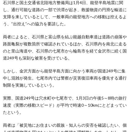
石川県と国土交通省北陸地方整備局は1月4日、能登半島地震に関
し、通行可能な道路の一部で渋滞が起き、救援物資の円滑な輸送に
支障を来しているとして、一般車両の能登地方への移動は控えるよ
う、“出控え”への協力を要請した。
両者によると、石川県と富山県を結ぶ能越自動車道は道路の崩落や
路面亀裂が複数箇所で確認されているほか、石川県内を南北に走る
のと里山海道や、石川県の七尾市から輪島市を経て金沢市に続く国
道249号も深刻な被害を受けている。
しかし、金沢方面から能登半島方面に向かう車両が国道249号に集
中し混雑が発生。七尾市内では警察が災害復旧車両を優先する通行
制限を実施しているという。
実際、国道249号は穴水町や七尾市で、1月3日の午後5～8時の旅行
速度（実際の移動スピード）が平均で時速0～10kmにとどまってい
たという。
両者は「被災地にお住まいの親族・知人らの安否を確認したい、個