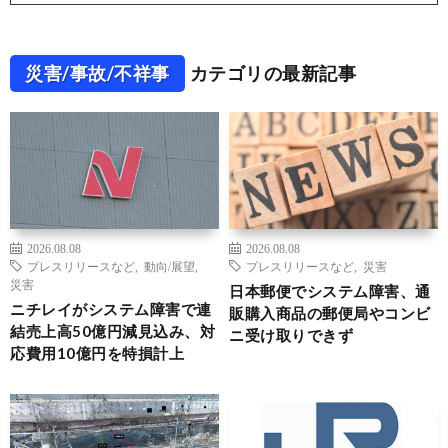
災害/事故/不祥事
カテゴリの最新記事
2026.08.08
2026.08.08
プレスリリースなど
,
動向/展望
,
プレスリリースなど
,
災害
災害
日本郵便でシステム障害、通
ニチレイがシステム障害で連
販購入商品の郵便局やコンビ
結売上高50億円減見込み、対
ニ受け取りできず
応費用10億円を特損計上