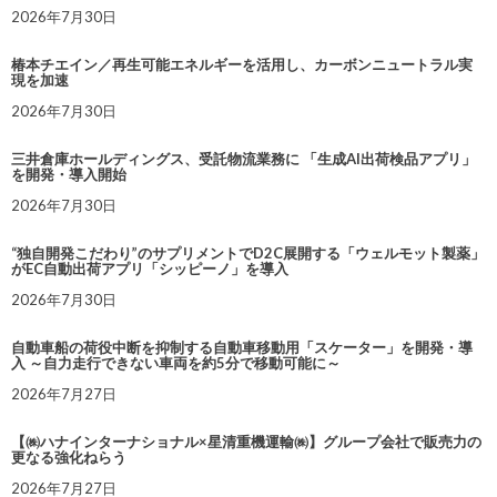
2026年7月30日
椿本チエイン／再生可能エネルギーを活用し、カーボンニュートラル実
現を加速
2026年7月30日
三井倉庫ホールディングス、受託物流業務に 「生成AI出荷検品アプリ」
を開発・導入開始
2026年7月30日
“独自開発こだわり”のサプリメントでD2C展開する「ウェルモット製薬」
がEC自動出荷アプリ「シッピーノ」を導入
2026年7月30日
自動車船の荷役中断を抑制する自動車移動用「スケーター」を開発・導
入 ～自力走行できない車両を約5分で移動可能に～
2026年7月27日
【㈱ハナインターナショナル×星清重機運輸㈱】グループ会社で販売力の
更なる強化ねらう
2026年7月27日