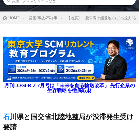
災害
,
プレスリリースなど
災害/事故/不祥事
【地震】一般車両は能登地方に“出控え”を
HOME
月刊LOGI-BIZ 7月号は「未来を創る輸送改革」 先行企業の
生存戦略を徹底取材
石川県と国交省北陸地整局が渋滞発生受け
要請