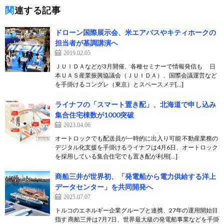
関連する記事
ドローン国際展示会、米エアバスやキティホークの
担当者が基調講演へ
2019.02.05
ＪＵＩＤＡなどが3月開催、各種セミナーで情報発信も 日
本ＵＡＳ産業振興協議会（ＪＵＩＤＡ）、国際会議運営など
を手掛けるコングレ（東京）とスペースメデ[…]
ライナフの「スマート置き配」、北海道で申し込み
集合住宅棟数が1000突破
2023.04.06
オートロックでも配送員が一時的に出入り可能 不動産業務の
デジタル化支援を手掛けるライナフは4月6日、オートロック
を採用している集合住宅でも置き配が利用[…]
商船三井が世界初、「発電船から電力供給する洋上
データセンター」を共同開発へ
2025.07.07
トルコのエネルギー企業グループと連携、27年の運用開始目
指す 商船三井は7月7日、世界最大級の発電船事業などを手掛