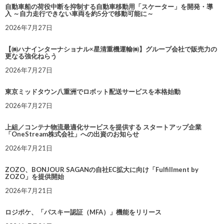
自動車船の荷役中断を抑制する自動車移動用「スケーター」を開発・導
入 ～自力走行できない車両を約5分で移動可能に～
2026年7月27日
【㈱ハナインターナショナル×星清重機運輸㈱】グループ会社で販売力の
更なる強化ねらう
2026年7月27日
東京ミッドタウン八重洲でロボット配送サービスを本格始動
2026年7月27日
上組／コンテナ物流最適化サービスを提供する スタートアップ企業
「OneStream株式会社」への出資のお知らせ
2026年7月21日
ZOZO、BONJOUR SAGANの自社EC拡大に向け「Fulfillment by
ZOZO」を提供開始
2026年7月21日
ロジポケ、「パスキー認証（MFA）」機能をリリース