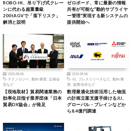
ROBO-HI、吊り下げ式クレー
ゼロボード、常に最新の情報
ンに代わる超重量級
共有が可能な“動的サプライヤ
200tAGVで「落下リスク」
ー管理”実現する新システムの
解消と説明
提供開始へ
2026.08.06
2026.08.06
テクノロジー
,
動向/展望
,
記者会
AI
,
プレスリリースなど
,
動向/展
見など
望
,
提携/合弁など
【現地取材】貿易関連業務の
数理最適化技術活用した物流
効率化目指す業界団体「日本
の計画立案支援手掛けるJIJ、
貿易DX協会」が発足
グローバル・ブレインなどか
ら8.4億円調達