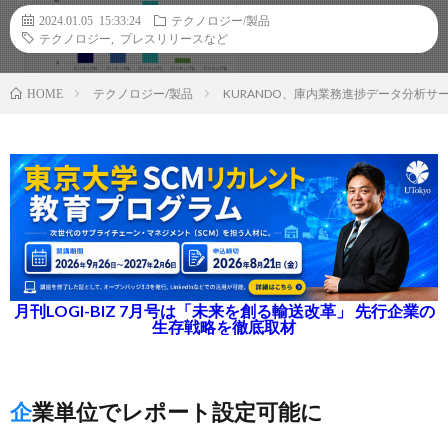
2024.01.05 15:33:24
テクノロジー/製品
テクノロジー
,
プレスリリースなど
テクノロジー/製品
KURANDO、庫内業務進捗データ分析サー
HOME
月刊LOGI-BIZ 7月号は「未来を創る輸送改革」 先行企業の
生存戦略を徹底取材
企業単位でレポート設定可能に