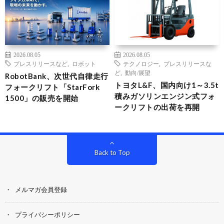
2026.08.05
2026.08.05
プレスリリースなど
,
ロボット
テクノロジー
,
プレスリリースな
ど
,
動向/展望
RobotBank、次世代自律走行
トヨタL&F、国内向け1～3.5t
フォークリフト「StarFork
積みガソリンエンジン式フォ
1500」の販売を開始
ークリフトの出荷を再開
Back to Top
メルマガ会員登録
プライバシーポリシー