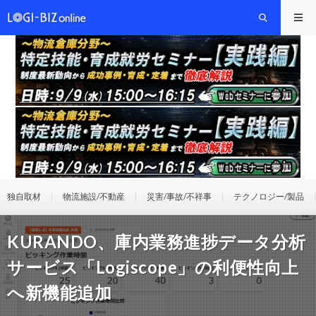
独自取材
物流施設/不動産
災害/事故/不祥事
テクノロジー/製品
KURANDO、庫内業務進捗データ分析
サービス「Logiscope」の利便性向上
へ新機能追加