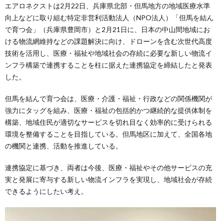
エアロネクストは2月22日、兵庫県北部・但馬地方の地域医療水準
向上などに取り組む特定非営利活動法人（NPO法人）「但馬を結ん
で育つ会」（兵庫県豊岡市）と2月21日に、日本の中山間地域にお
ける物流網維持などの課題解決に向け、ドローンを含む次世代高度
技術を活用し、医療・福祉や地域社会の存続に必要な新しい物流イ
ンフラ構築で連携することを柱に据えた連携協定を締結したと発表
した。
但馬を結んで育つ会は、医療・介護・福祉・行政などの関係機関が
強力にタッグを組み、医療・福祉の包括的かつ継続的な提供体制を
構築、地域住民が適切なサービスを切れ目なく効率的に受けられる
環境を整備することを目指している。但馬地区に加えて、全国各地
の機関と連携、活動を推進している。
連携協定に基づき、両者は今後、医療・福祉やその他サービスの充
実と発展に寄与する新しい物流インフラを実現し、地域社会が存続
できるようにしたい考え。