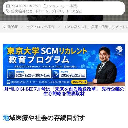
2024.02.22 18:27:20
テクノロジー/製品
提携/合弁など
,
ドローン
,
プレスリリースなど
テクノロジー/製品
エアロネクスト、兵庫・但馬エリアでドロ
HOME
月刊LOGI-BIZ 7月号は「未来を創る輸送改革」 先行企業の
生存戦略を徹底取材
地域医療や社会の存続目指す