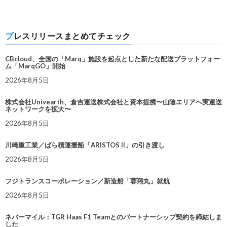
プレスリリースまとめてチェック
CBcloud、全国の「Marq」施設を起点とした新たな配送プラットフォー
ム「MarqGO」開始
2026年8月5日
株式会社Univearth、倉吉運送株式会社と資本提携〜山陰エリアへ実運送
ネットワークを拡大〜
2026年8月5日
川崎重工業／ばら積運搬船「ARISTOS II」の引き渡し
2026年8月5日
フジトランスコーポレーション／新造船「蓉翔丸」就航
2026年8月5日
ネバーマイル：TGR Haas F1 Teamとのパートナーシップ契約を締結しま
した