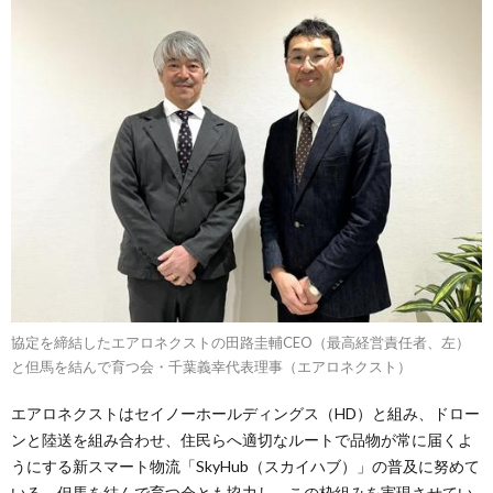
協定を締結したエアロネクストの田路圭輔CEO（最高経営責任者、左）
と但馬を結んで育つ会・千葉義幸代表理事（エアロネクスト）
エアロネクストはセイノーホールディングス（HD）と組み、ドロー
ンと陸送を組み合わせ、住民らへ適切なルートで品物が常に届くよ
うにする新スマート物流「SkyHub（スカイハブ）」の普及に努めて
いる。但馬を結んで育つ会とも協力し、この枠組みを実現させてい