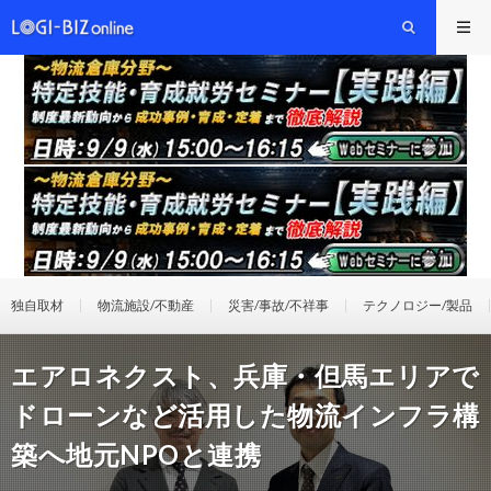
独自取材
物流施設/不動産
災害/事故/不祥事
テクノロジー/製品
エアロネクスト、兵庫・但馬エリアで
ドローンなど活用した物流インフラ構
築へ地元NPOと連携