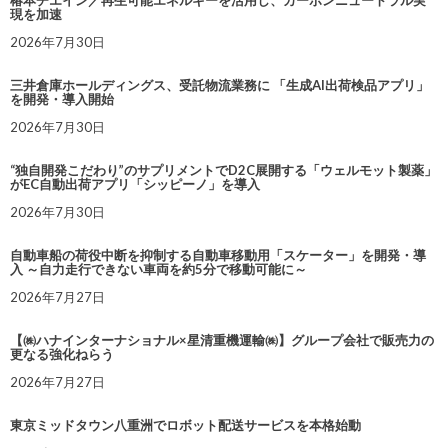
椿本チエイン／再生可能エネルギーを活用し、カーボンニュートラル実
現を加速
2026年7月30日
三井倉庫ホールディングス、受託物流業務に 「生成AI出荷検品アプリ」
を開発・導入開始
2026年7月30日
“独自開発こだわり”のサプリメントでD2C展開する「ウェルモット製薬」
がEC自動出荷アプリ「シッピーノ」を導入
2026年7月30日
自動車船の荷役中断を抑制する自動車移動用「スケーター」を開発・導
入 ～自力走行できない車両を約5分で移動可能に～
2026年7月27日
【㈱ハナインターナショナル×星清重機運輸㈱】グループ会社で販売力の
更なる強化ねらう
2026年7月27日
東京ミッドタウン八重洲でロボット配送サービスを本格始動