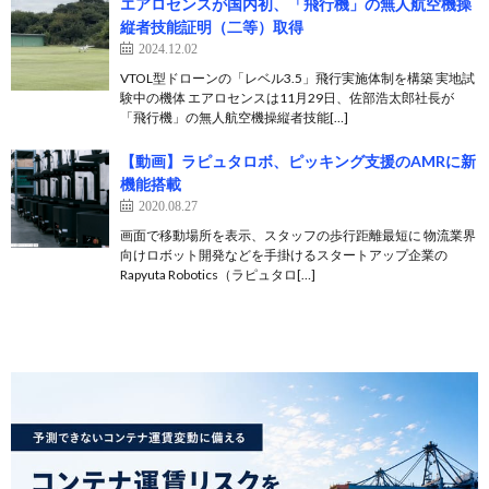
エアロセンスが国内初、「飛行機」の無人航空機操
縦者技能証明（二等）取得
2024.12.02
VTOL型ドローンの「レベル3.5」飛行実施体制を構築 実地試
験中の機体 エアロセンスは11月29日、佐部浩太郎社長が
「飛行機」の無人航空機操縦者技能[…]
【動画】ラピュタロボ、ピッキング支援のAMRに新
機能搭載
2020.08.27
画面で移動場所を表示、スタッフの歩行距離最短に 物流業界
向けロボット開発などを手掛けるスタートアップ企業の
Rapyuta Robotics（ラピュタロ[…]