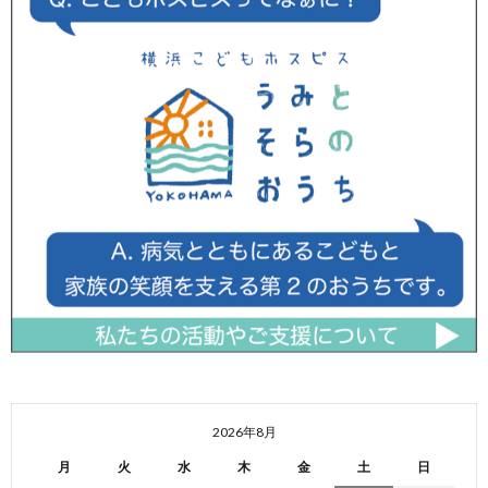
2026年8月
月
火
水
木
金
土
日