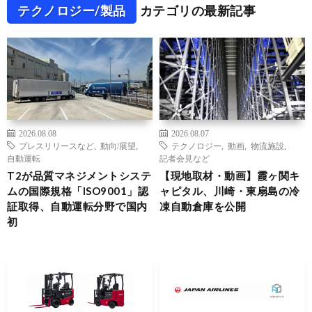
テクノロジー/製品
カテゴリの最新記事
2026.08.08
2026.08.07
プレスリリースなど
,
動向/展望
,
テクノロジー
,
動画
,
物流施設
,
自動運転
記者会見など
T2が品質マネジメントシステ
【現地取材・動画】霞ヶ関キ
ムの国際規格「ISO9001」認
ャピタル、川崎・東扇島の冷
証取得、自動運転分野で国内
凍自動倉庫を公開
初