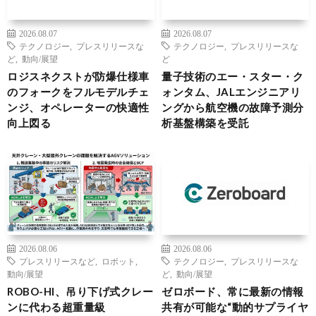
2026.08.07
2026.08.07
テクノロジー
,
プレスリリースな
テクノロジー
,
プレスリリースな
ど
,
動向/展望
ど
ロジスネクストが防爆仕様車
量子技術のエー・スター・ク
のフォークをフルモデルチェ
ォンタム、JALエンジニアリ
ンジ、オペレーターの快適性
ングから航空機の故障予測分
向上図る
析基盤構築を受託
2026.08.06
2026.08.06
プレスリリースなど
,
ロボット
,
テクノロジー
,
プレスリリースな
動向/展望
ど
,
動向/展望
ROBO-HI、吊り下げ式クレー
ゼロボード、常に最新の情報
ンに代わる超重量級
共有が可能な“動的サプライヤ