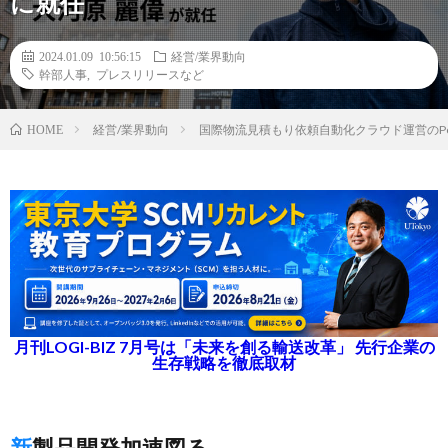
に就任
2024.01.09 10:56:15
経営/業界動向
幹部人事
,
プレスリリースなど
経営/業界動向
国際物流見積もり依頼自動化クラウド運営のPo
HOME
月刊LOGI-BIZ 7月号は「未来を創る輸送改革」 先行企業の
生存戦略を徹底取材
新製品開発加速図る