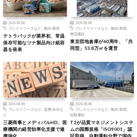
2026.08.08
2026.08.08
プレスリリースなど
,
動向/展望
プレスリリースなど
,
動向/展望
,
物流施設
テトラパックが業界初、常温
東京団地倉庫が60周年、「共
保存可能なツナ製品向け紙容
同型」53.8万㎡を運営
器を発表
2026.08.08
2026.08.08
プレスリリースなど
,
提携/合弁な
プレスリリースなど
,
動向/展望
,
ど
自動運転
三菱商事とメディパルHD、医
T2が品質マネジメントシステ
療機関の経営効率化支援で連
ムの国際規格「ISO9001」認
携強化
証取得、自動運転分野で国内