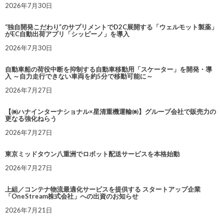
2026年7月30日
“独自開発こだわり”のサプリメントでD2C展開する「ウェルモット製薬」
がEC自動出荷アプリ「シッピーノ」を導入
2026年7月30日
自動車船の荷役中断を抑制する自動車移動用「スケーター」を開発・導
入 ～自力走行できない車両を約5分で移動可能に～
2026年7月27日
【㈱ハナインターナショナル×星清重機運輸㈱】グループ会社で販売力の
更なる強化ねらう
2026年7月27日
東京ミッドタウン八重洲でロボット配送サービスを本格始動
2026年7月27日
上組／コンテナ物流最適化サービスを提供する スタートアップ企業
「OneStream株式会社」への出資のお知らせ
2026年7月21日