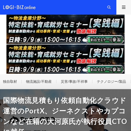
独自取材
物流施設/不動産
災害/事故/不祥事
テクノロジー/製品
国際物流見積もり依頼自動化クラウド
運営のPortX、ジーネクストやカプコ
ンなど在籍の大河原氏が執行役員CTO