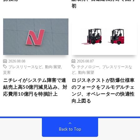
初
2026.08.08
2026.08.07
プレスリリースなど
,
動向/展望
,
テクノロジー
,
プレスリリースな
災害
ど
,
動向/展望
ニチレイがシステム障害で連
ロジスネクストが防爆仕様車
結売上高50億円減見込み、対
のフォークをフルモデルチェ
応費用10億円を特損計上
ンジ、オペレーターの快適性
向上図る
Back to Top