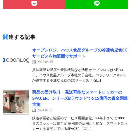
関連する記事
オープンロジ、ハウス食品グループの冷凍幼児食EC
サービスを物流面でサポート
2023.06.15
賞味期限や温度の管理機能など活用 オープンロジは6月14
日、ハウス食品グループ本社の子会社、パッチワークキルト
が運営する冷凍幼児食のECサービス「Ki[…]
商品の受け取り・発送可能なスマートロッカーの
SPACER、シリーズBラウンドで6.15億円の資金調達
実施
2024.01.31
鉄道事業者と協業のサービス展開強化、24年末までに1800
台のロッカー設置予定 多用途の活用が可能な「スマートロッ
カー」を展開しているSPACER（ス[…]