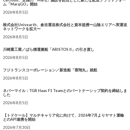
ム「MarqGO」開始
2026年8月5日
株式会社Univearth、倉吉運送株式会社と資本提携〜山陰エリアへ実運送
ネットワークを拡大〜
2026年8月5日
川崎重工業／ばら積運搬船「ARISTOS II」の引き渡し
2026年8月5日
フジトランスコーポレーション／新造船「蓉翔丸」就航
2026年8月5日
ネバーマイル：TGR Haas F1 Teamとのパートナーシップ契約を締結しま
した
2026年8月5日
【トドケール】マルチキャリア化に向けて、2026年7月よりヤマト運輸
とのAPI連携を開始
2026年7月30日