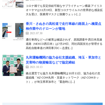
コロナ禍でも安定供給可能なサプライチェーン構築 アイリス
オーヤマは11月19日、新型コロナウイルスの世界的な感染拡
大を受け、医療用マスクと除菌ウェット[…]
香川・さぬきの高松道で走行車線の路面上へ橋梁点
検作業中のドローンが着地
2021.07.30
通行車両などへの被害は確認されず、原因調査中 西日本高速
道路（NEXCO西日本）は7月29日、同社四国支社が管理する
高松自動車道の津田寒川IC～志度I[…]
丸和運輸機関の協力会社支援組織、埼玉・草加市と
災害時の物資輸送などで協定締結
2021.10.13
拠点運営でも協力 丸和運輸機関は10月11日、協力会社の支
援組織「AZ-COM丸和・支援ネットワーク（AZ-COMネッ
ト）」が埼玉県草加市と「緊急時に[…]