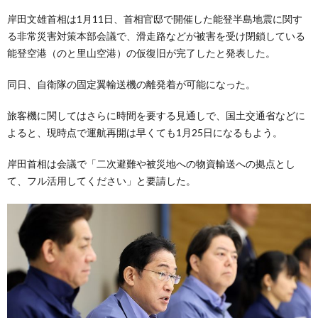
岸田文雄首相は1月11日、首相官邸で開催した能登半島地震に関す
る非常災害対策本部会議で、滑走路などが被害を受け閉鎖している
能登空港（のと里山空港）の仮復旧が完了したと発表した。
同日、自衛隊の固定翼輸送機の離発着が可能になった。
旅客機に関してはさらに時間を要する見通しで、国土交通省などに
よると、現時点で運航再開は早くても1月25日になるもよう。
岸田首相は会議で「二次避難や被災地への物資輸送への拠点とし
て、フル活用してください」と要請した。