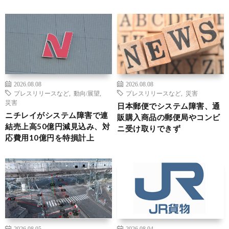
2026.08.08
2026.08.08
プレスリリースなど
,
動向/展望
,
プレスリリースなど
,
災害
災害
日本郵便でシステム障害、通
ニチレイがシステム障害で連
販購入商品の郵便局やコンビ
結売上高50億円減見込み、対
ニ受け取りできず
応費用10億円を特損計上
2026.08.05
2026.08.04