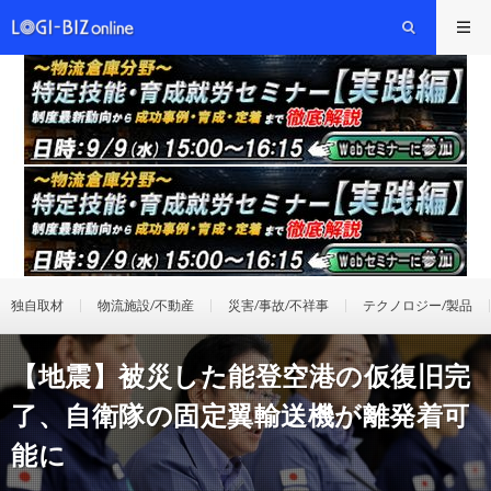
独自取材
物流施設/不動産
災害/事故/不祥事
テクノロジー/製品
【地震】被災した能登空港の仮復旧完
了、自衛隊の固定翼輸送機が離発着可
能に