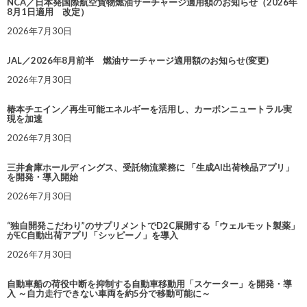
NCA／日本発国際航空貨物燃油サーチャージ適用額のお知らせ（2026年
8月1日適用 改定）
2026年7月30日
JAL／2026年8月前半 燃油サーチャージ適用額のお知らせ(変更)
2026年7月30日
椿本チエイン／再生可能エネルギーを活用し、カーボンニュートラル実
現を加速
2026年7月30日
三井倉庫ホールディングス、受託物流業務に 「生成AI出荷検品アプリ」
を開発・導入開始
2026年7月30日
“独自開発こだわり”のサプリメントでD2C展開する「ウェルモット製薬」
がEC自動出荷アプリ「シッピーノ」を導入
2026年7月30日
自動車船の荷役中断を抑制する自動車移動用「スケーター」を開発・導
入 ～自力走行できない車両を約5分で移動可能に～