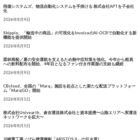
両備システムズ、物流自動化システムを手掛ける 株式会社APTを子会社
化
2026年8月9日
Shippio、「輸送中の商品」の可視化をInvoiceのAI-OCRで自動化する新
機能を提供開始
2026年8月9日
栗林商船／夏の安全運航を支えるため熱中症対策を強化。今年から船員
への飲料配布を開始、4年目となるファン付き作業服の支給も継続
2026年8月9日
CBcloud、全国の「Marq」施設を起点とした新たな配送プラットフォー
ム「MarqGO」開始
2026年8月5日
株式会社Univearth、倉吉運送株式会社と資本提携〜山陰エリアへ実運送
ネットワークを拡大〜
2026年8月5日
川崎重工業／ばら積運搬船「ARISTOS II」の引き渡し