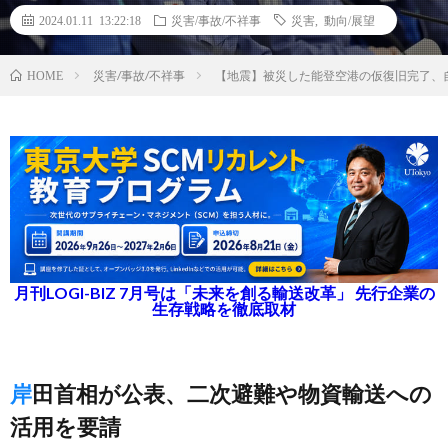
2024.01.11 13:22:18
災害/事故/不祥事
災害
,
動向/展望
災害/事故/不祥事
【地震】被災した能登空港の仮復旧完了、
HOME
月刊LOGI-BIZ 7月号は「未来を創る輸送改革」 先行企業の
生存戦略を徹底取材
岸田首相が公表、二次避難や物資輸送への
活用を要請