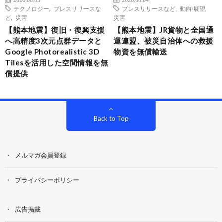
テクノロジー
,
プレスリリースな
プレスリリースなど
,
動向/展望
,
ど
,
災害
災害
【熊本地震】復旧・復興支援
【熊本地震】JR貨物と全国通
へ高精度3次元点群データと
運連盟、被災自治体への救援
Google Photorealistic 3D
物資を無償輸送
Tilesを活用した空間情報を無
償提供
Back to Top
メルマガ会員登録
プライバシーポリシー
広告掲載