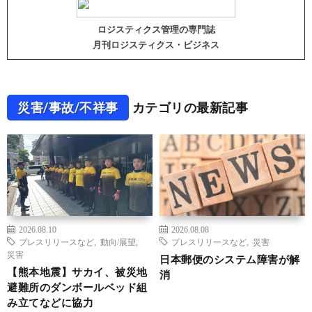
ロジスティクス管理の専門誌
月刊ロジスティクス・ビジネス
災害/事故/不祥事
カテゴリの最新記事
2026.08.10
2026.08.08
プレスリリースなど
,
動向/展望
,
プレスリリースなど
,
災害
災害
日本郵便のシステム障害が解
【熊本地震】サカイ、被災地
消
避難所のダンボールベッド組
み立てなどに協力