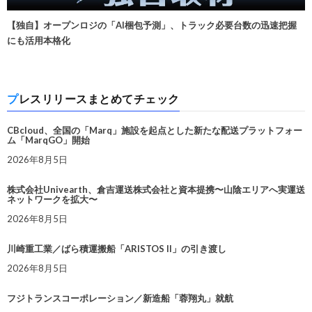
【独自】オープンロジの「AI梱包予測」、トラック必要台数の迅速把握
にも活用本格化
プレスリリースまとめてチェック
CBcloud、全国の「Marq」施設を起点とした新たな配送プラットフォー
ム「MarqGO」開始
2026年8月5日
株式会社Univearth、倉吉運送株式会社と資本提携〜山陰エリアへ実運送
ネットワークを拡大〜
2026年8月5日
川崎重工業／ばら積運搬船「ARISTOS II」の引き渡し
2026年8月5日
フジトランスコーポレーション／新造船「蓉翔丸」就航