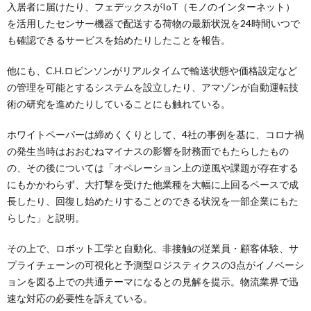
入居者に届けたり、フェデックスがIoT（モノのインターネット）
を活用したセンサー機器で配送する荷物の最新状況を24時間いつで
も確認できるサービスを始めたりしたことを報告。
他にも、C.H.ロビンソンがリアルタイムで輸送状態や価格設定など
の管理を可能とするシステムを設立したり、アマゾンが自動運転技
術の研究を進めたりしていることにも触れている。
ホワイトペーパーは締めくくりとして、4社の事例を基に、コロナ禍
の発生当時はおおむねマイナスの影響を財務面でもたらしたもの
の、その後については「オペレーション上の逆風や課題が存在する
にもかかわらず、大打撃を受けた他業種を大幅に上回るペースで成
長したり、回復し始めたりすることのできる状況を一部企業にもた
らした」と説明。
その上で、ロボット工学と自動化、非接触の従業員・顧客体験、サ
プライチェーンの可視化と予測型ロジスティクスの3点がイノベーシ
ョンを図る上での共通テーマになるとの見解を提示。物流業界で迅
速な対応の必要性を訴えている。