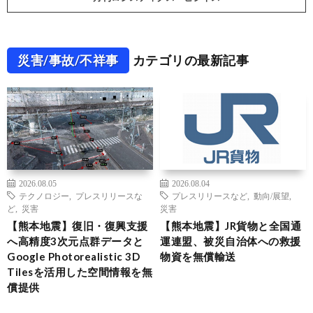
災害/事故/不祥事
カテゴリの最新記事
2026.08.05
2026.08.04
テクノロジー
,
プレスリリースな
プレスリリースなど
,
動向/展望
,
ど
,
災害
災害
【熊本地震】復旧・復興支援
【熊本地震】JR貨物と全国通
へ高精度3次元点群データと
運連盟、被災自治体への救援
Google Photorealistic 3D
物資を無償輸送
Tilesを活用した空間情報を無
償提供