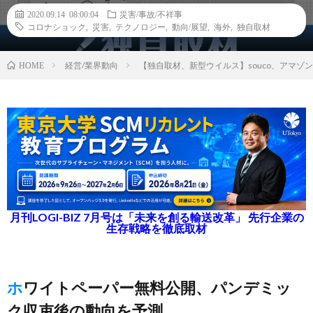
2020.09.14 08:00:04
災害/事故/不祥事
コロナショック
,
災害
,
テクノロジー
,
動向/展望
,
海外
,
独自取材
経営/業界動向
【独自取材、新型ウイルス】souco、アマゾ
HOME
月刊LOGI-BIZ 7月号は「未来を創る輸送改革」 先行企業の
生存戦略を徹底取材
ホワイトペーパー無料公開、パンデミッ
ク収束後の動向を予測