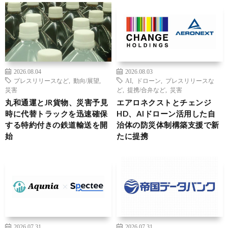
2026.08.04
2026.08.03
プレスリリースなど
,
動向/展望
,
AI
,
ドローン
,
プレスリリースな
災害
ど
,
提携/合弁など
,
災害
丸和通運とJR貨物、災害予見
エアロネクストとチェンジ
時に代替トラックを迅速確保
HD、AIドローン活用した自
する特約付きの鉄道輸送を開
治体の防災体制構築支援で新
始
たに提携
2026.07.31
2026.07.31