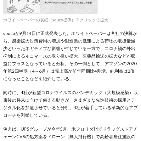
ホワイトペーパーの表紙（souco提供）※クリックで拡大
soucoが9月14日に正式発表した。ホワイトペーパーは各社の決算か
ら、感染拡大対策費用の増加や製造業の低迷による荷物の取扱量減
少といったネガティブな影響が生じている一方で、コロナ禍の外出
抑制によるｅコマースの取り扱い拡大、医薬品輸送の拡大などが収
益にプラスとなっていると分析。その一例として、アマゾンの2020
年第2四半期（4～6月）は売上高が前年同期比4割増、純利益は2倍
になったことなどを紹介している。
同時に、4社が新型コロナウイルスのパンデミック（大規模感染）収
束後の将来に向けて備える動きが、さまざまな先進技術の採用とデ
ジタル化を加速させていると分析。4社が着手している革新的なアプ
ローチを列挙している。
例えば、UPSグループが今年5月、米フロリダ州でドラッグストアチ
ェーンCVSの処方薬をドローン（無人飛行機）で高齢者居住施設の