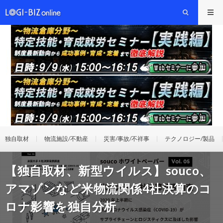
独自取材
物流施設/不動産
災害/事故/不祥事
テクノロジー/製品
【独自取材、新型ウイルス】souco、
アマゾンなど米物流関係4社決算のコ
ロナ影響を独自分析