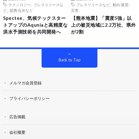
テクノロジー
,
プレスリリースな
プレスリリースなど
,
動向/展望
,
ど
,
提携/合弁など
災害
Spectee、気候テックスター
【熊本地震】「震度5強」以
トアップのAquniaと高精度な
上の被災地域に2.2万社、県外
洪水予測技術を共同開発へ
が2割
Back to Top
メルマガ会員登録
プライバシーポリシー
広告掲載
会社概要