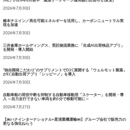
JAL／2026年8月前半 燃油サーチャージ適用額のお知らせ(変更)
2026年7月30日
椿本チエイン／再生可能エネルギーを活用し、カーボンニュートラル実
現を加速
2026年7月30日
三井倉庫ホールディングス、受託物流業務に 「生成AI出荷検品アプリ」
を開発・導入開始
2026年7月30日
“独自開発こだわり”のサプリメントでD2C展開する「ウェルモット製薬」
がEC自動出荷アプリ「シッピーノ」を導入
2026年7月30日
自動車船の荷役中断を抑制する自動車移動用「スケーター」を開発・導
入 ～自力走行できない車両を約5分で移動可能に～
2026年7月27日
【㈱ハナインターナショナル×星清重機運輸㈱】グループ会社で販売力の
更なる強化ねらう