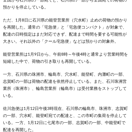
預かりを停止している。
ただ、1月8日に石川県の能登営業所（穴水町）止めの荷物の預かり
を再開した。通常の「宅急便」と「宅急便コンパクト」が対象で、
配達の日時指定はまだ対応できず、配達まで時間を要する可能性が
大きい。それ以外の「クール宅急便」などは預かりの対象外。
能登営業所は1月9日から、午前8時～午後4時と通常より営業時間を
短縮した中で、荷物の引き取りも再開している。
一方、石川県の珠洲市、輪島市、穴水町、能登町、内灘町の一部、
志賀町の一部は荷物の配達を依然停止している。また、石川珠洲営
業所（珠洲市）、輪島営業所（輪島市）は受付業務をストップして
いる。
佐川急便は1月12日午後3時現在、石川県の輪島市、珠洲市、志賀町
の一部、穴水町、能登町宛ての配達と、この市町の集荷を停止して
いる。一方、1月12日に七尾市の一部、志賀町の一部、中能登町で
配達を再開した。