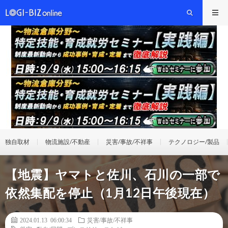
独自取材
物流施設/不動産
災害/事故/不祥事
テクノロジー/製品
【地震】ヤマトと佐川、石川の一部で
依然集配を停止（1月12日午後現在）
2024.01.13 06:00:34
災害/事故/不祥事