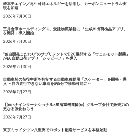
椿本チエイン／再生可能エネルギーを活用し、カーボンニュートラル実
現を加速
2026年7月30日
三井倉庫ホールディングス、受託物流業務に 「生成AI出荷検品アプリ」
を開発・導入開始
2026年7月30日
“独自開発こだわり”のサプリメントでD2C展開する「ウェルモット製薬」
がEC自動出荷アプリ「シッピーノ」を導入
2026年7月30日
自動車船の荷役中断を抑制する自動車移動用「スケーター」を開発・導
入 ～自力走行できない車両を約5分で移動可能に～
2026年7月27日
【㈱ハナインターナショナル×星清重機運輸㈱】グループ会社で販売力の
更なる強化ねらう
2026年7月27日
東京ミッドタウン八重洲でロボット配送サービスを本格始動