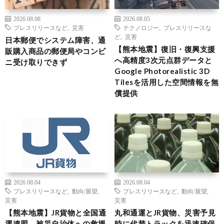
2026.08.08
2026.08.05
プレスリリースなど
,
災害
テクノロジー
,
プレスリリースな
ど
,
災害
日本郵便でシステム障害、通
【熊本地震】復旧・復興支援
販購入商品の郵便局やコンビ
へ高精度3次元点群データと
ニ受け取りできず
Google Photorealistic 3D
Tilesを活用した空間情報を無
償提供
2026.08.04
2026.08.04
プレスリリースなど
,
動向/展望
,
プレスリリースなど
,
動向/展望
,
災害
災害
【熊本地震】JR貨物と全国通
丸和通運とJR貨物、災害予見
運連盟、被災自治体への救援
時に代替トラックを迅速確保