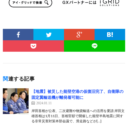
関連する記事
【地震】被災した能登空港の仮復旧完了、自衛隊の
固定翼輸送機が離発着可能に
2024.01.11
岸田首相が公表、二次避難や物資輸送への活用を要請 岸田文
雄首相は1月11日、首相官邸で開催した能登半島地震に関す
る非常災害対策本部会議で、滑走路などが[…]