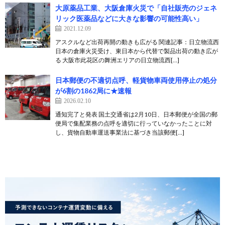
大原薬品工業、大阪倉庫火災で「自社販売のジェネ
リック医薬品などに大きな影響の可能性高い」
2021.12.09
アスクルなど出荷再開の動きも広がる 関連記事：日立物流西
日本の倉庫火災受け、東日本から代替で製品出荷の動き広が
る 大阪市此花区の舞洲エリアの日立物流西[…]
日本郵便の不適切点呼、軽貨物車両使用停止の処分
が6割の1862局に★速報
2026.02.10
通知完了と発表 国土交通省は2月10日、日本郵便が全国の郵
便局で集配業務の点呼を適切に行っていなかったことに対
し、貨物自動車運送事業法に基づき当該郵便[…]