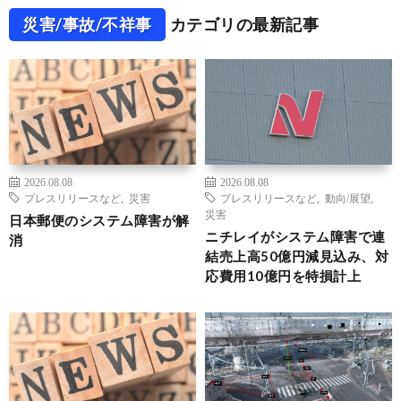
災害/事故/不祥事
カテゴリの最新記事
2026.08.08
2026.08.08
プレスリリースなど
,
災害
プレスリリースなど
,
動向/展望
,
災害
日本郵便のシステム障害が解
ニチレイがシステム障害で連
消
結売上高50億円減見込み、対
応費用10億円を特損計上