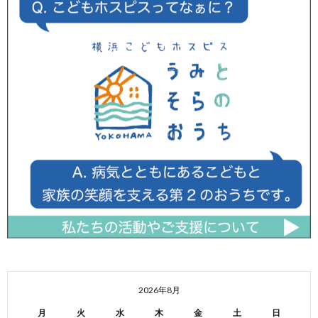
2026年8月
月
火
水
木
金
土
日