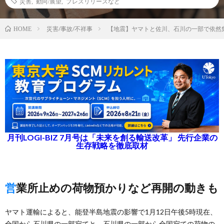
災害
,
動向/展望
,
プレスリリースなど
災害/事故/不祥事
【地震】ヤマトと佐川、石川の一部で依然集
HOME
月刊LOGI-BIZ 7月号は「未来を創る輸送改革」 先行企業の
生存戦略を徹底取材
営業所止めの荷物預かりなど再開の動きも
ヤマト運輸によると、能登半島地震の影響で1月12日午後5時現在、
全国から石川県の一部宛てと、石川県の一部から全国宛ての荷物の