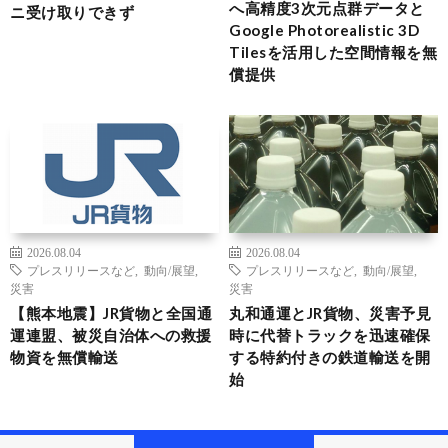
へ高精度3次元点群データと
ニ受け取りできず
Google Photorealistic 3D
Tilesを活用した空間情報を無
償提供
2026.08.04
2026.08.04
プレスリリースなど
,
動向/展望
,
プレスリリースなど
,
動向/展望
,
災害
災害
【熊本地震】JR貨物と全国通
丸和通運とJR貨物、災害予見
運連盟、被災自治体への救援
時に代替トラックを迅速確保
物資を無償輸送
する特約付きの鉄道輸送を開
始