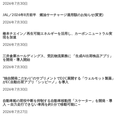
2026年7月30日
JAL／2026年8月前半 燃油サーチャージ適用額のお知らせ(変更)
2026年7月30日
椿本チエイン／再生可能エネルギーを活用し、カーボンニュートラル実
現を加速
2026年7月30日
三井倉庫ホールディングス、受託物流業務に 「生成AI出荷検品アプリ」
を開発・導入開始
2026年7月30日
“独自開発こだわり”のサプリメントでD2C展開する「ウェルモット製薬」
がEC自動出荷アプリ「シッピーノ」を導入
2026年7月30日
自動車船の荷役中断を抑制する自動車移動用「スケーター」を開発・導
入 ～自力走行できない車両を約5分で移動可能に～
2026年7月27日