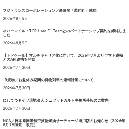
フジトランスコーポレーション／新造船「蓉翔丸」就航
2026年8月5日
ネバーマイル：TGR Haas F1 Teamとのパートナーシップ契約を締結しま
した
2026年8月5日
【トドケール】マルチキャリア化に向けて、2026年7月よりヤマト運輸
とのAPI連携を開始
2026年7月30日
JR貨物／お盆休み期間の貨物列車の運転計画について
2026年7月30日
にしてつドイツ現地法人 シュツットガルト事務所移転のご案内
2026年7月30日
NCA／日本発国際航空貨物燃油サーチャージ適用額のお知らせ（2026年
8月1日適用 改定）