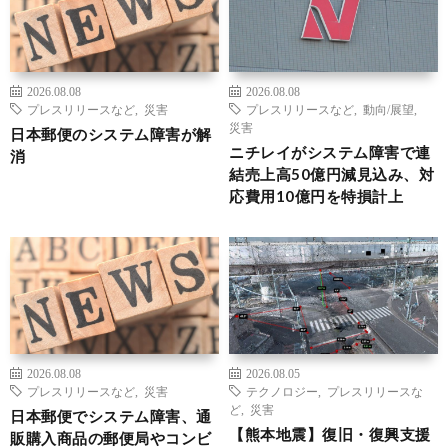
2026.08.08
2026.08.08
プレスリリースなど
,
災害
プレスリリースなど
,
動向/展望
,
災害
日本郵便のシステム障害が解
ニチレイがシステム障害で連
消
結売上高50億円減見込み、対
応費用10億円を特損計上
2026.08.08
2026.08.05
プレスリリースなど
,
災害
テクノロジー
,
プレスリリースな
ど
,
災害
日本郵便でシステム障害、通
【熊本地震】復旧・復興支援
販購入商品の郵便局やコンビ