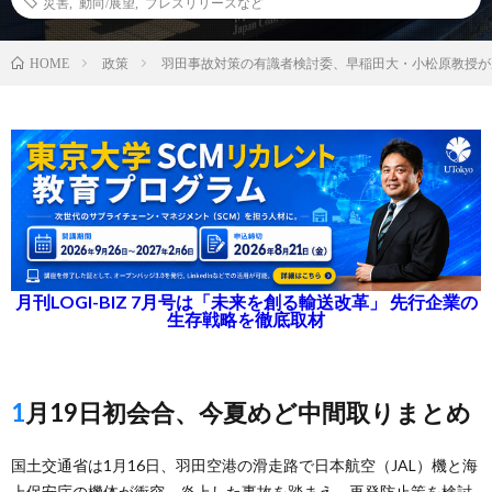
災害
,
動向/展望
,
プレスリリースなど
政策
羽田事故対策の有識者検討委、早稲田大・小松原教授が
HOME
月刊LOGI-BIZ 7月号は「未来を創る輸送改革」 先行企業の
生存戦略を徹底取材
1月19日初会合、今夏めど中間取りまとめ
国土交通省は1月16日、羽田空港の滑走路で日本航空（JAL）機と海
上保安庁の機体が衝突、炎上した事故を踏まえ、再発防止策を検討