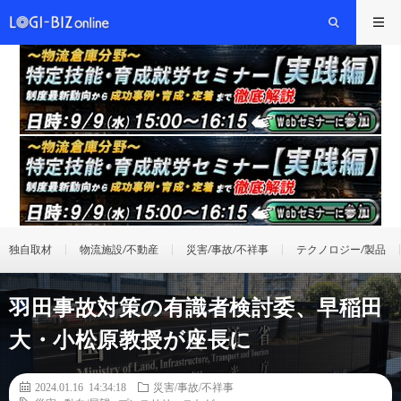
独自取材
物流施設/不動産
災害/事故/不祥事
テクノロジー/製品
羽田事故対策の有識者検討委、早稲田
大・小松原教授が座長に
2024.01.16 14:34:18
災害/事故/不祥事