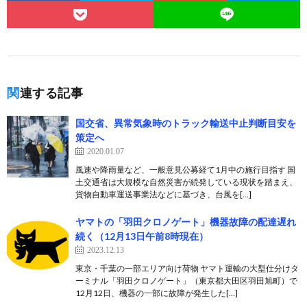
関連する記事
国交省、異常気象時のトラック輸送中止判断目安を
策定へ
2020.01.07
風速や降雨量など、一般意見公募経て1月中の施行目指す 国
土交通省は大規模な自然災害が続発している現状を踏まえ、
貨物自動車運送事業法などに基づき、台風を[…]
ヤマトの「羽田クロノゲート」機器故障の配達遅れ
続く（12月13日午前8時現在）
2023.12.13
東京・千葉の一部エリア向け荷物 ヤマト運輸の大型仕分けタ
ーミナル「羽田クロノゲート」（東京都大田区羽田旭町）で
12月12日、機器の一部に故障が発生した[…]