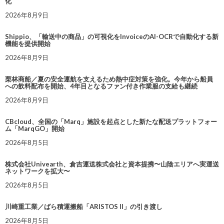
化
2026年8月9日
Shippio、「輸送中の商品」の可視化をInvoiceのAI-OCRで自動化する新
機能を提供開始
2026年8月9日
栗林商船／夏の安全運航を支えるため熱中症対策を強化。今年から船員
への飲料配布を開始、4年目となるファン付き作業服の支給も継続
2026年8月9日
CBcloud、全国の「Marq」施設を起点とした新たな配送プラットフォー
ム「MarqGO」開始
2026年8月5日
株式会社Univearth、倉吉運送株式会社と資本提携〜山陰エリアへ実運送
ネットワークを拡大〜
2026年8月5日
川崎重工業／ばら積運搬船「ARISTOS II」の引き渡し
2026年8月5日