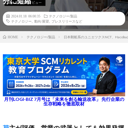
分に短縮
2024.01.18 06:00:35
テクノロジー/製品
テクノロジー
,
動向/展望
,
プレスリリースなど
テクノロジー/製品
日本郵船系のユニエツクスNCT、Haco
HOME
月刊LOGI-BIZ 7月号は「未来を創る輸送改革」 先行企業の
生存戦略を徹底取材
荷主が評価、営業の武器としても効果発揮