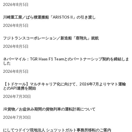
2026年8月5日
川崎重工業／ばら積運搬船「ARISTOS II」の引き渡し
2026年8月5日
フジトランスコーポレーション／新造船「蓉翔丸」就航
2026年8月5日
ネバーマイル：TGR Haas F1 Teamとのパートナーシップ契約を締結しま
した
2026年8月5日
【トドケール】マルチキャリア化に向けて、2026年7月よりヤマト運輸
とのAPI連携を開始
2026年7月30日
JR貨物／お盆休み期間の貨物列車の運転計画について
2026年7月30日
にしてつドイツ現地法人 シュツットガルト事務所移転のご案内