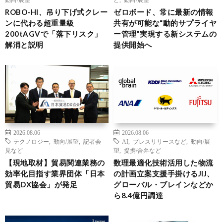
ROBO-HI、吊り下げ式クレー
ゼロボード、常に最新の情報
ンに代わる超重量級
共有が可能な“動的サプライヤ
200tAGVで「落下リスク」
ー管理”実現する新システムの
解消と説明
提供開始へ
2026.08.06
2026.08.06
テクノロジー
,
動向/展望
,
記者会
AI
,
プレスリリースなど
,
動向/展
見など
望
,
提携/合弁など
【現地取材】貿易関連業務の
数理最適化技術活用した物流
効率化目指す業界団体「日本
の計画立案支援手掛けるJIJ、
貿易DX協会」が発足
グローバル・ブレインなどか
ら8.4億円調達