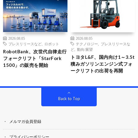
2026.08.05
2026.08.05
プレスリリースなど
,
ロボット
テクノロジー
,
プレスリリースな
ど
,
動向/展望
RobotBank、次世代自律走行
トヨタL&F、国内向け1～3.5t
フォークリフト「StarFork
積みガソリンエンジン式フォ
1500」の販売を開始
ークリフトの出荷を再開
Back to Top
メルマガ会員登録
プライバシーポリシー