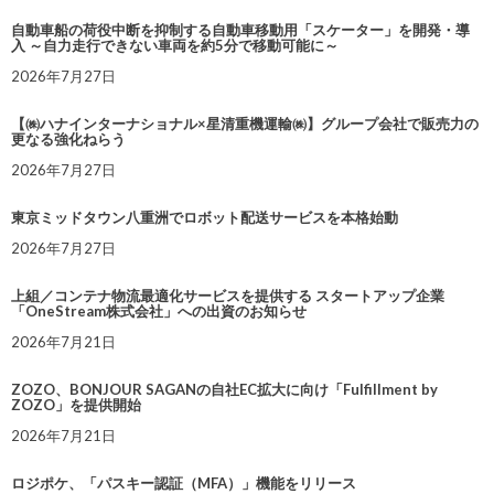
自動車船の荷役中断を抑制する自動車移動用「スケーター」を開発・導
入 ～自力走行できない車両を約5分で移動可能に～
2026年7月27日
【㈱ハナインターナショナル×星清重機運輸㈱】グループ会社で販売力の
更なる強化ねらう
2026年7月27日
東京ミッドタウン八重洲でロボット配送サービスを本格始動
2026年7月27日
上組／コンテナ物流最適化サービスを提供する スタートアップ企業
「OneStream株式会社」への出資のお知らせ
2026年7月21日
ZOZO、BONJOUR SAGANの自社EC拡大に向け「Fulfillment by
ZOZO」を提供開始
2026年7月21日
ロジポケ、「パスキー認証（MFA）」機能をリリース