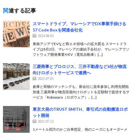
関連する記事
スマートドライブ、マレーシアでDX事業手掛ける
57 Code Boxを関連会社化
2024.08.03
東南アジアでEVなど再エネ領域への拡大図る スマートドラ
イブは8月2日、マレーシアの連結子会社が、マレーシアでソ
フトウェア開発事業やEV（電気自動車）[…]
三菱商事とプロロジス、三井不動産など6社が物流
向けロボットサービスで連携へ
2022.07.01
倉庫と荷物のマッチングも、新会社に資本参加し利用先開拓
加速 三菱商事が物流現場向けロボットを定額制で提供するサ
ービス「Roboware（ロボウェア）」[…]
東京大発のTRUST SMITH、牽引式の自動搬送ロボ
ット開発
2021.07.12
1メートル四方のかご台車想定、他のニーズにもオーダーメ