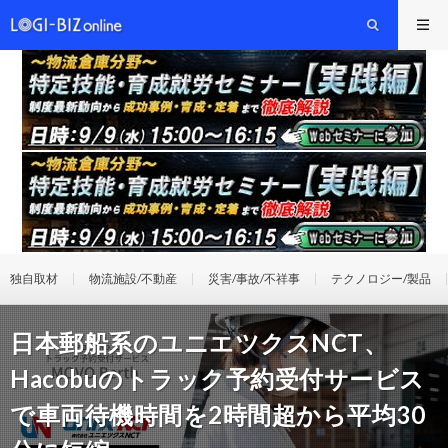
独自取材
物流施設/不動産
災害/事故/不祥事
テクノロジー/製品
日本郵船系のユニエツクスNCT、
Hacobuのトラック予約受付サービス
で車両待機時間を2時間超から平均30