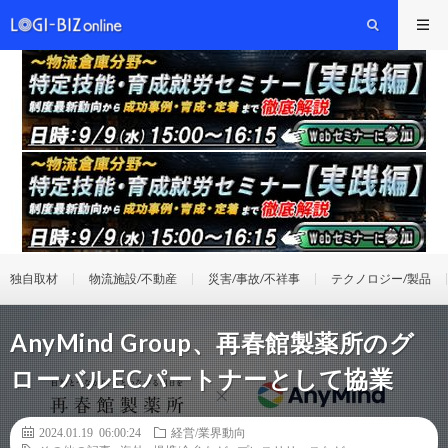
独自取材
物流施設/不動産
災害/事故/不祥事
テクノロジー/製品
AnyMind Group、再春館製薬所のグ
ローバルECパートナーとして協業
2024.01.19 06:00:24
経営/業界動向