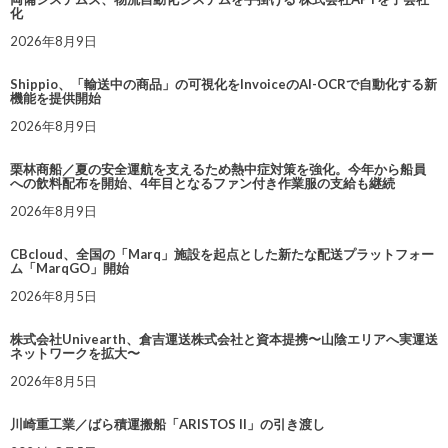
化
2026年8月9日
Shippio、「輸送中の商品」の可視化をInvoiceのAI-OCRで自動化する新
機能を提供開始
2026年8月9日
栗林商船／夏の安全運航を支えるため熱中症対策を強化。今年から船員
への飲料配布を開始、4年目となるファン付き作業服の支給も継続
2026年8月9日
CBcloud、全国の「Marq」施設を起点とした新たな配送プラットフォー
ム「MarqGO」開始
2026年8月5日
株式会社Univearth、倉吉運送株式会社と資本提携〜山陰エリアへ実運送
ネットワークを拡大〜
2026年8月5日
川崎重工業／ばら積運搬船「ARISTOS II」の引き渡し