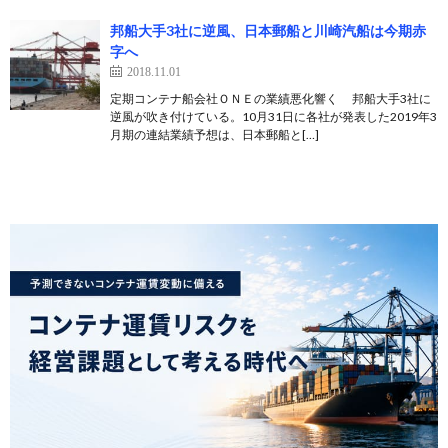
邦船大手3社に逆風、日本郵船と川崎汽船は今期赤
字へ
2018.11.01
定期コンテナ船会社ＯＮＥの業績悪化響く 邦船大手3社に
逆風が吹き付けている。10月31日に各社が発表した2019年3
月期の連結業績予想は、日本郵船と[…]