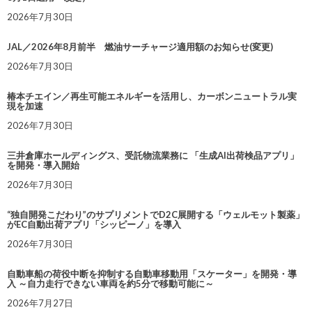
2026年7月30日
JAL／2026年8月前半 燃油サーチャージ適用額のお知らせ(変更)
2026年7月30日
椿本チエイン／再生可能エネルギーを活用し、カーボンニュートラル実
現を加速
2026年7月30日
三井倉庫ホールディングス、受託物流業務に 「生成AI出荷検品アプリ」
を開発・導入開始
2026年7月30日
“独自開発こだわり”のサプリメントでD2C展開する「ウェルモット製薬」
がEC自動出荷アプリ「シッピーノ」を導入
2026年7月30日
自動車船の荷役中断を抑制する自動車移動用「スケーター」を開発・導
入 ～自力走行できない車両を約5分で移動可能に～
2026年7月27日