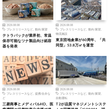
2026.08.08
2026.08.08
プレスリリースなど
,
動向/展望
プレスリリースなど
,
動向/展望
,
物流施設
テトラパックが業界初、常温
東京団地倉庫が60周年、「共
保存可能なツナ製品向け紙容
同型」53.8万㎡を運営
器を発表
2026.08.08
2026.08.08
プレスリリースなど
,
提携/合弁な
プレスリリースなど
,
動向/展望
,
ど
自動運転
三菱商事とメディパルHD、医
T2が品質マネジメントシステ