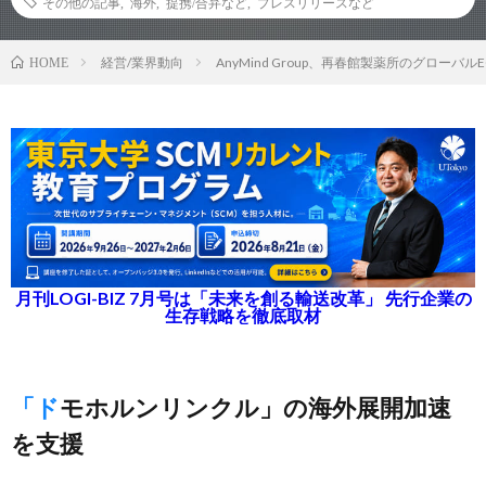
その他の記事
,
海外
,
提携/合弁など
,
プレスリリースなど
経営/業界動向
AnyMind Group、再春館製薬所のグローバ
HOME
月刊LOGI-BIZ 7月号は「未来を創る輸送改革」 先行企業の
生存戦略を徹底取材
「ドモホルンリンクル」の海外展開加速
を支援