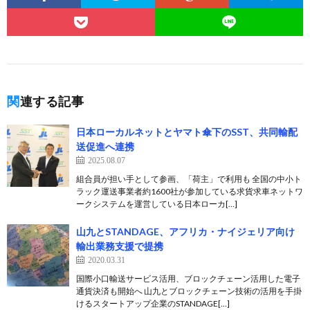
関連する記事
日本ローカルネットとヤマト傘下のSST、共同輸配
送促進へ連携
2025.08.07
組合員が担い手として参画、「荷主」で利用も 全国の中小ト
ラック運送事業者約1600社が参加している求貨求車ネットワ
ークシステムを運営している⽇本ローカ[…]
山九とSTANDAGE、アフリカ・ナイジェリア向け
輸出業務支援で提携
2020.03.31
国際小口輸送サービス活用、ブロックチェーン活用した電子
通貨決済も開始へ 山九とブロックチェーン技術の活用を手掛
けるスタートアップ企業のSTANDAGE[…]