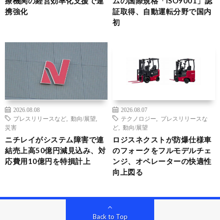
療機関の経営効率化支援で連
ムの国際規格「ISO9001」認
携強化
証取得、自動運転分野で国内
初
2026.08.08
2026.08.07
プレスリリースなど
,
動向/展望
,
テクノロジー
,
プレスリリースな
災害
ど
,
動向/展望
ニチレイがシステム障害で連
ロジスネクストが防爆仕様車
結売上高50億円減見込み、対
のフォークをフルモデルチェ
応費用10億円を特損計上
ンジ、オペレーターの快適性
向上図る
Back to Top