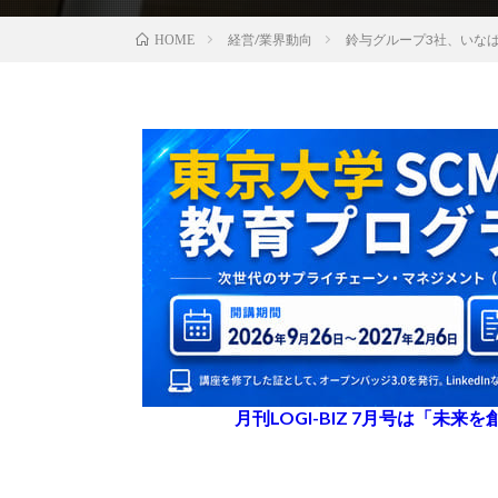
経営/業界動向
鈴与グループ3社、いな
HOME
月刊LOGI-BIZ 7月号は「未