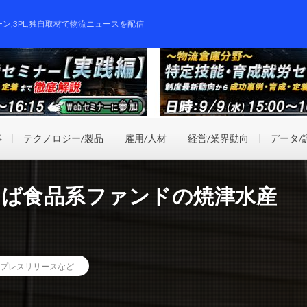
ーン,3PL,独自取材で物流ニュースを配信
事
テクノロジー/製品
雇用/人材
経営/業界動向
データ/
なば食品系ファンドの焼津水産
プレスリリースなど