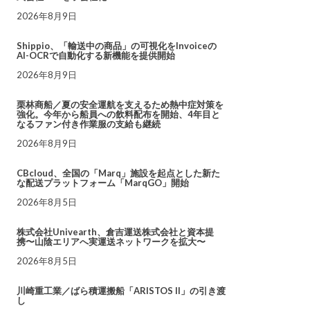
2026年8月9日
Shippio、「輸送中の商品」の可視化をInvoiceの
AI-OCRで自動化する新機能を提供開始
2026年8月9日
栗林商船／夏の安全運航を支えるため熱中症対策を
強化。今年から船員への飲料配布を開始、4年目と
なるファン付き作業服の支給も継続
2026年8月9日
CBcloud、全国の「Marq」施設を起点とした新た
な配送プラットフォーム「MarqGO」開始
2026年8月5日
株式会社Univearth、倉吉運送株式会社と資本提
携〜山陰エリアへ実運送ネットワークを拡大〜
2026年8月5日
川崎重工業／ばら積運搬船「ARISTOS II」の引き渡
し