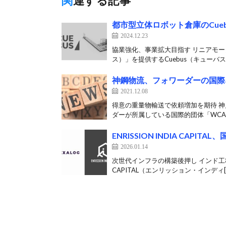
関連する記事
都市型立体ロボット倉庫のCue
2024.12.23
協業強化、事業拡大目指す リニアモー
ス）」を提供するCuebus（キューバス）
神鋼物流、フォワーダーの国際
2021.12.08
得意の重量物輸送で依頼増加を期待 神
ダーが所属している国際的団体「WCA（W
ENRISSION INDIA CA
2026.01.14
次世代インフラの構築後押し インド工科大
CAPITAL（エンリッション・インディ[