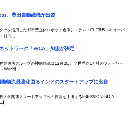
bus、豊田自動織機が出資
ターを活用した都市型立体ロボット倉庫システム「CUEBUS（キューバ
は1[…]
ネットワーク「WCA」加盟が決定
戸製鋼所グループの神鋼物流は12月2日、全世界約1万社のフォーワー
orld[…]
PITAL、国際物流最適化図るインドのスタートアップに出資
学関連スタートアップへの投資を手掛けるENRISSION INDIA
…]