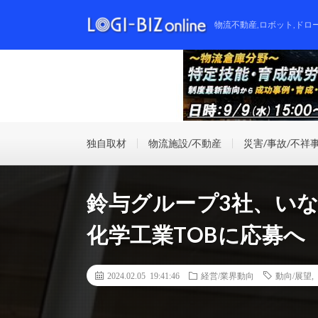
物流不動産,ロボット,ドロ
独自取材
物流施設/不動産
災害/事故/不祥
鈴与グループ3社、い
化学工業TOBに応募へ
2024.02.05 19:41:46
経営/業界動向
動向/展望
,