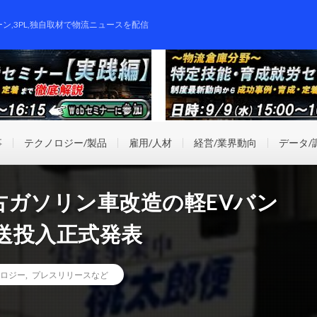
ーン,3PL,独自取材で物流ニュースを配信
事
テクノロジー/製品
雇用/人材
経営/業界動向
データ/
古ガソリン車改造の軽EVバン
送投入正式発表
ロジー
,
プレスリリースなど