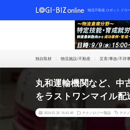
物流不動産,ロボット,ドロ
独自取材
物流施設/不動産
災害/事故/不祥
丸和運輸機関など、中
をラストワンマイル配
2024.02.28 16:41:49
テクノロジー/製品
テクノ