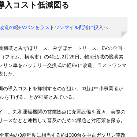
、導入コスト低減図る
改造の軽EVバンをラストワンマイル配送に投入へ
運輸機関とみずほリース、みずほオートリース、EVの企画・
（フォム、横浜市）の4社は2月28日、物流領域の脱炭素
ソリン車をバッテリー交換式の軽EVに改造、ラストワンマ
表した。
両の導入コストを抑制するのが狙い。4社は中小事業者が
ドルを下げることが可能とみている。
イ」。丸和運輸機関の営業拠点に充電設備を置き、実際の
リースなどと連携して普及のための課題と対応策を探る。
全車両の3割程度に相当する約1000台を中古ガソリン車改