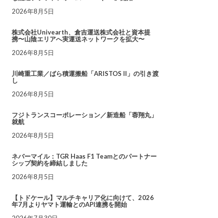
2026年8月5日
株式会社Univearth、倉吉運送株式会社と資本提
携〜山陰エリアへ実運送ネットワークを拡大〜
2026年8月5日
川崎重工業／ばら積運搬船「ARISTOS II」の引き渡
し
2026年8月5日
フジトランスコーポレーション／新造船「蓉翔丸」
就航
2026年8月5日
ネバーマイル：TGR Haas F1 Teamとのパートナー
シップ契約を締結しました
2026年8月5日
【トドケール】マルチキャリア化に向けて、2026
年7月よりヤマト運輸とのAPI連携を開始
2026年7月30日