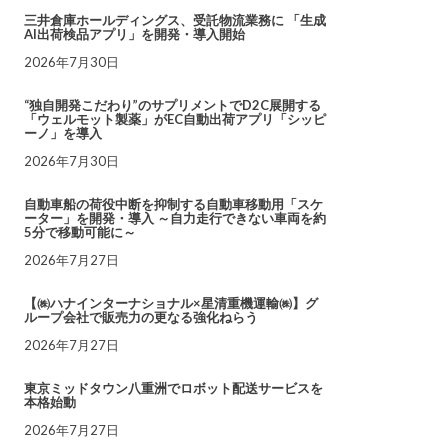
三井倉庫ホールディングス、受託物流業務に 「生成
AI出荷検品アプリ」を開発・導入開始
2026年7月30日
“独自開発こだわり”のサプリメントでD2C展開する
「ウェルモット製薬」がEC自動出荷アプリ「シッピ
ーノ」を導入
2026年7月30日
自動車船の荷役中断を抑制する自動車移動用「スケ
ーター」を開発・導入 ～自力走行できない車両を約
5分で移動可能に～
2026年7月27日
【㈱ハナインターナショナル×星清重機運輸㈱】グ
ループ会社で販売力の更なる強化ねらう
2026年7月27日
東京ミッドタウン八重洲でロボット配送サービスを
本格始動
2026年7月27日