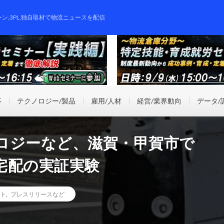
ーン,3PL,独自取材で物流ニュースを配信
事
テクノロジー/製品
雇用/人材
経営/業界動向
データ/
ロジーなど、滋賀・甲賀市で
宅配の実証実験
ト
,
プレスリリースなど