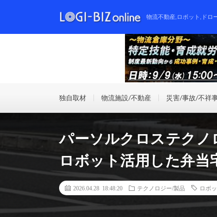
物流不動産,ロボット,ドロ
独自取材
物流施設/不動産
災害/事故/不祥
パーソルクロステクノ
ロボット活用した弁当
2026.04.28 18:48:20
テクノロジー/製品
ロボッ