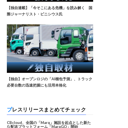
【独自連載】「今そこにある危機」を読み解く 国
際ジャーナリスト・ビニシウス氏
【独自】オープンロジの「AI梱包予測」、トラック
必要台数の迅速把握にも活用本格化
プレスリリースまとめてチェック
CBcloud、全国の「Marq」施設を起点とした新た
な配送プラットフォーム「MarqGO」開始