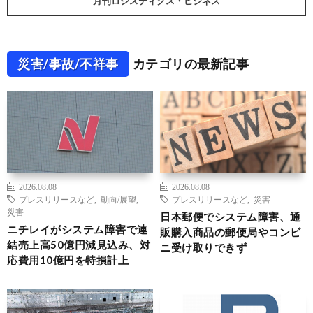
月刊ロジスティクス・ビジネス
災害/事故/不祥事
カテゴリの最新記事
2026.08.08
2026.08.08
プレスリリースなど
,
動向/展望
,
プレスリリースなど
,
災害
災害
日本郵便でシステム障害、通
ニチレイがシステム障害で連
販購入商品の郵便局やコンビ
結売上高50億円減見込み、対
ニ受け取りできず
応費用10億円を特損計上