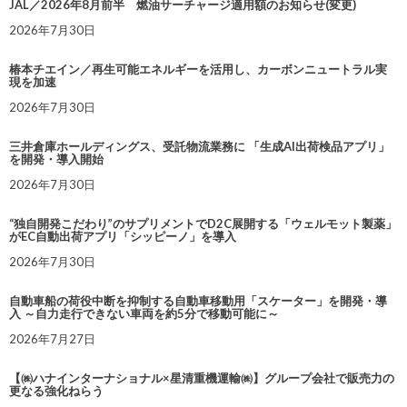
JAL／2026年8月前半 燃油サーチャージ適用額のお知らせ(変更)
2026年7月30日
椿本チエイン／再生可能エネルギーを活用し、カーボンニュートラル実
現を加速
2026年7月30日
三井倉庫ホールディングス、受託物流業務に 「生成AI出荷検品アプリ」
を開発・導入開始
2026年7月30日
“独自開発こだわり”のサプリメントでD2C展開する「ウェルモット製薬」
がEC自動出荷アプリ「シッピーノ」を導入
2026年7月30日
自動車船の荷役中断を抑制する自動車移動用「スケーター」を開発・導
入 ～自力走行できない車両を約5分で移動可能に～
2026年7月27日
【㈱ハナインターナショナル×星清重機運輸㈱】グループ会社で販売力の
更なる強化ねらう