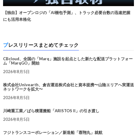
【独自】オープンロジの「AI梱包予測」、トラック必要台数の迅速把握
にも活用本格化
プレスリリースまとめてチェック
CBcloud、全国の「Marq」施設を起点とした新たな配送プラットフォー
ム「MarqGO」開始
2026年8月5日
株式会社Univearth、倉吉運送株式会社と資本提携〜山陰エリアへ実運送
ネットワークを拡大〜
2026年8月5日
川崎重工業／ばら積運搬船「ARISTOS II」の引き渡し
2026年8月5日
フジトランスコーポレーション／新造船「蓉翔丸」就航