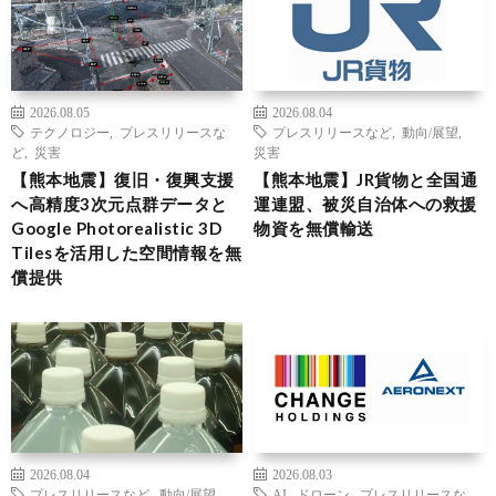
2026.08.05
2026.08.04
テクノロジー
,
プレスリリースな
プレスリリースなど
,
動向/展望
,
ど
,
災害
災害
【熊本地震】復旧・復興支援
【熊本地震】JR貨物と全国通
へ高精度3次元点群データと
運連盟、被災自治体への救援
Google Photorealistic 3D
物資を無償輸送
Tilesを活用した空間情報を無
償提供
2026.08.04
2026.08.03
プレスリリースなど
,
動向/展望
,
AI
,
ドローン
,
プレスリリースな