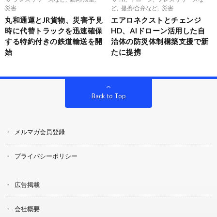
災害
ど
,
提携/合弁など
,
災害
丸和通運とJR貨物、災害予見
エアロネクストとチェンジ
時に代替トラックを迅速確保
HD、AIドローン活用した自
する特約付きの鉄道輸送を開
治体の防災体制構築支援で新
始
たに提携
Back to Top
メルマガ会員登録
プライバシーポリシー
広告掲載
会社概要