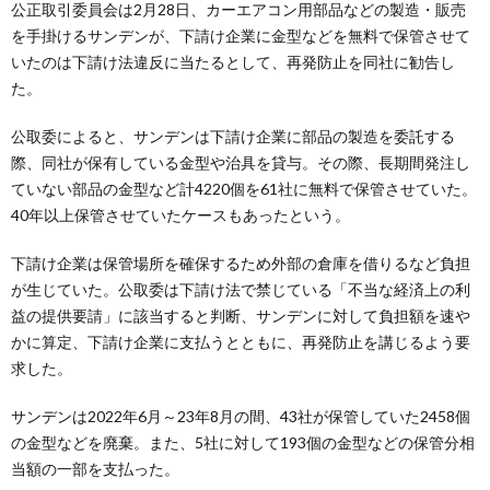
公正取引委員会は2月28日、カーエアコン用部品などの製造・販売
を手掛けるサンデンが、下請け企業に金型などを無料で保管させて
いたのは下請け法違反に当たるとして、再発防止を同社に勧告し
た。
公取委によると、サンデンは下請け企業に部品の製造を委託する
際、同社が保有している金型や治具を貸与。その際、長期間発注し
ていない部品の金型など計4220個を61社に無料で保管させていた。
40年以上保管させていたケースもあったという。
下請け企業は保管場所を確保するため外部の倉庫を借りるなど負担
が生じていた。公取委は下請け法で禁じている「不当な経済上の利
益の提供要請」に該当すると判断、サンデンに対して負担額を速や
かに算定、下請け企業に支払うとともに、再発防止を講じるよう要
求した。
サンデンは2022年6月～23年8月の間、43社が保管していた2458個
の金型などを廃棄。また、5社に対して193個の金型などの保管分相
当額の一部を支払った。