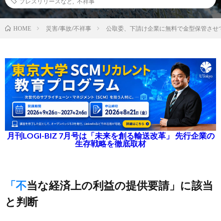
プレスリリースなど
,
不祥事
災害/事故/不祥事
公取委、下請け企業に無料で金型保管させ
HOME
月刊LOGI-BIZ 7月号は「未来を創る輸送改革」 先行企業の
生存戦略を徹底取材
「不当な経済上の利益の提供要請」に該当
と判断