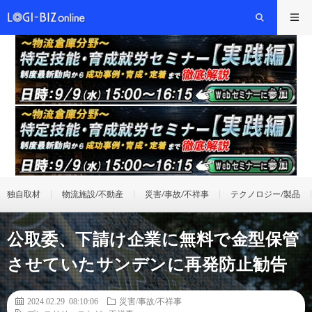
独自取材
物流施設/不動産
災害/事故/不祥事
テクノロジー/製品
公取委、下請け企業に無料で金型保管
させていたサンデンに再発防止勧告
2024.02.29 08:10:06
災害/事故/不祥事