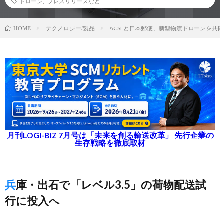
ドローン
,
プレスリリースなど
テクノロジー/製品
ACSLと日本郵便、新型物流ドローンを共
HOME
月刊LOGI-BIZ 7月号は「未来を創る輸送改革」 先行企業の
生存戦略を徹底取材
兵庫・出石で「レベル3.5」の荷物配送試
行に投入へ