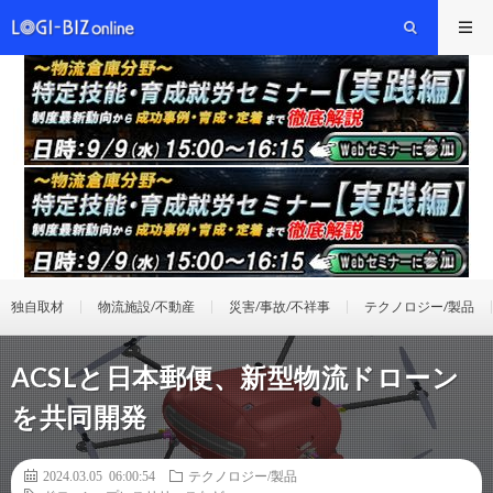
独自取材
物流施設/不動産
災害/事故/不祥事
テクノロジー/製品
ACSLと日本郵便、新型物流ドローン
を共同開発
2024.03.05 06:00:54
テクノロジー/製品