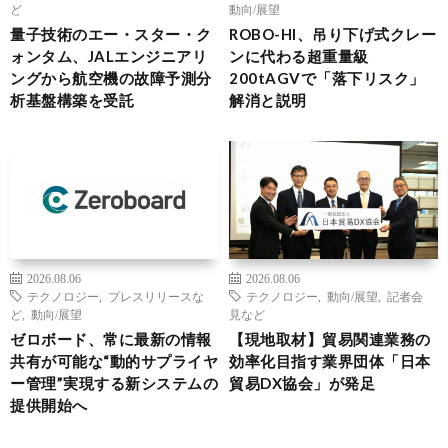
ど
動向/展望
量子技術のエー・スター・ク
ROBO-HI、吊り下げ式クレー
ォンタム、JALエンジニアリ
ンに代わる超重量級
ングから航空機の故障予測分
200tAGVで「落下リスク」
析基盤構築を受託
解消と説明
2026.08.06
2026.08.06
テクノロジー
,
プレスリリースな
テクノロジー
,
動向/展望
,
記者会
ど
,
動向/展望
見など
ゼロボード、常に最新の情報
【現地取材】貿易関連業務の
共有が可能な“動的サプライヤ
効率化目指す業界団体「日本
ー管理”実現する新システムの
貿易DX協会」が発足
提供開始へ