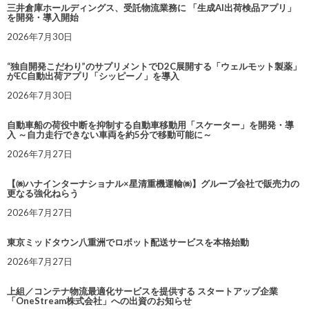
三井倉庫ホールディングス、受託物流業務に 「生成AI出荷検品アプリ」
を開発・導入開始
2026年7月30日
“独自開発こだわり”のサプリメントでD2C展開する「ウェルモット製薬」
がEC自動出荷アプリ「シッピーノ」を導入
2026年7月30日
自動車船の荷役中断を抑制する自動車移動用「スケーター」を開発・導
入 ～自力走行できない車両を約5分で移動可能に～
2026年7月27日
【㈱ハナインターナショナル×星清重機運輸㈱】グループ会社で販売力の
更なる強化ねらう
2026年7月27日
東京ミッドタウン八重洲でロボット配送サービスを本格始動
2026年7月27日
上組／コンテナ物流最適化サービスを提供する スタートアップ企業
「OneStream株式会社」への出資のお知らせ