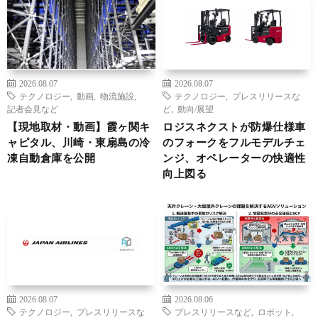
2026.08.07
2026.08.07
テクノロジー
,
動画
,
物流施設
,
テクノロジー
,
プレスリリースな
記者会見など
ど
,
動向/展望
【現地取材・動画】霞ヶ関キ
ロジスネクストが防爆仕様車
ャピタル、川崎・東扇島の冷
のフォークをフルモデルチェ
凍自動倉庫を公開
ンジ、オペレーターの快適性
向上図る
2026.08.07
2026.08.06
テクノロジー
,
プレスリリースな
プレスリリースなど
,
ロボット
,