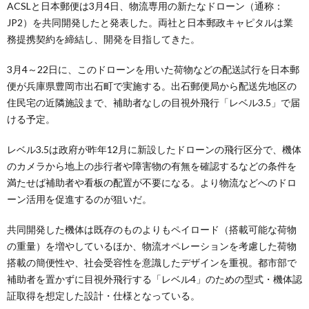
ACSLと日本郵便は3月4日、物流専用の新たなドローン（通称：
JP2）を共同開発したと発表した。両社と日本郵政キャピタルは業
務提携契約を締結し、開発を目指してきた。
3月4～22日に、このドローンを用いた荷物などの配送試行を日本郵
便が兵庫県豊岡市出石町で実施する。出石郵便局から配送先地区の
住民宅の近隣施設まで、補助者なしの目視外飛行「レベル3.5」で届
ける予定。
レベル3.5は政府が昨年12月に新設したドローンの飛行区分で、機体
のカメラから地上の歩行者や障害物の有無を確認するなどの条件を
満たせば補助者や看板の配置が不要になる。より物流などへのドロ
ーン活用を促進するのが狙いだ。
共同開発した機体は既存のものよりもペイロード（搭載可能な荷物
の重量）を増やしているほか、物流オペレーションを考慮した荷物
搭載の簡便性や、社会受容性を意識したデザインを重視。都市部で
補助者を置かずに目視外飛行する「レベル4」のための型式・機体認
証取得を想定した設計・仕様となっている。