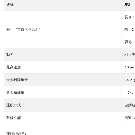
通称
JP2
長さ：
外寸（プロペラ含む）
幅：2,
高さ：
動力
バッ
最高速度
10m/s
最大離陸重量
24.9k
最大積載量
4.5kg
運航方式
自動
耐候性能
風速10
（藤原秀行）