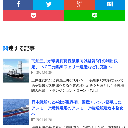
関連する記事
商船三井が環境負荷低減策向け融資5件の利用決
定、LNG二元燃料フェリー建造などに充当へ
2024.01.29
三井住友銀など 商船三井は1月26日、長期的な戦略に沿って
温室効果ガス削減を図る企業の取り組みを対象とした金融機
関の融資「トランジション・ローン（TL[…]
日本郵船など4社が世界初、国産エンジン搭載した
アンモニア燃料活用のアンモニア輸送船建造本格化
へ
2024.01.26
海運領域の脱炭素化に貢献図る、26年竣工予定 日本郵船とジ