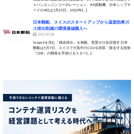
ャパンエンジンコーポレーション、IHI原動機、日本シップヤ
ードの4社は1月25日、2023年[…]
日本郵船、スイスのスタートアップから温室効果ガ
ス排出削減の環境価値購入へ
2025.05.08
Scope1を含む「残余排出」を相殺、実質ゼロ化目指す 日本
郵船は5月7日、スイスで大気中のCO2を回収・除去する技術
「CDR」の開発を手掛けるスター[…]