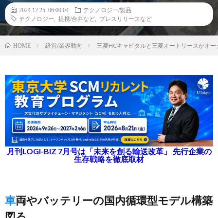
2024.12.25 06:00:04
テクノロジー/製品
テクノロジー
,
提携/合弁など
,
プレスリリースなど
経営/業界動向
三菱HCキャピタルと三菱オートリースがオー
HOME
月刊LOGI-BIZ 7月号は「未来を創る輸送改革」 先行企業の
生存戦略を徹底取材
車両やバッテリーの国内循環型モデル構築
図る