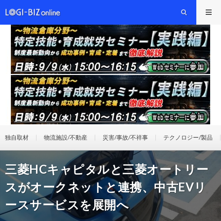
独自取材
物流施設/不動産
災害/事故/不祥事
テクノロジー/製品
三菱HCキャピタルと三菱オートリー
スがオークネットと連携、中古EVリ
ースサービスを展開へ