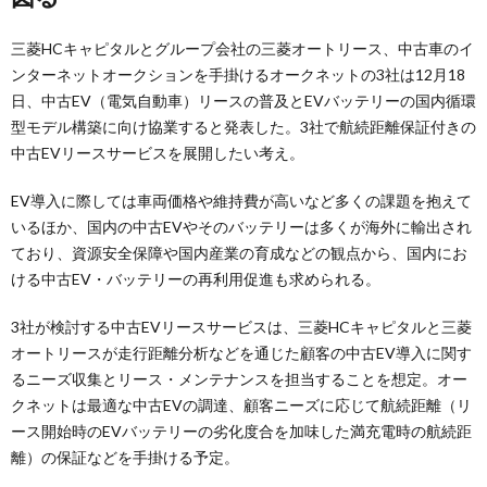
三菱HCキャピタルとグループ会社の三菱オートリース、中古車のイ
ンターネットオークションを手掛けるオークネットの3社は12月18
日、中古EV（電気自動車）リースの普及とEVバッテリーの国内循環
型モデル構築に向け協業すると発表した。3社で航続距離保証付きの
中古EVリースサービスを展開したい考え。
EV導入に際しては車両価格や維持費が高いなど多くの課題を抱えて
いるほか、国内の中古EVやそのバッテリーは多くが海外に輸出され
ており、資源安全保障や国内産業の育成などの観点から、国内にお
ける中古EV・バッテリーの再利用促進も求められる。
3社が検討する中古EVリースサービスは、三菱HCキャピタルと三菱
オートリースが走行距離分析などを通じた顧客の中古EV導入に関す
るニーズ収集とリース・メンテナンスを担当することを想定。オー
クネットは最適な中古EVの調達、顧客ニーズに応じて航続距離（リ
ース開始時のEVバッテリーの劣化度合を加味した満充電時の航続距
離）の保証などを手掛ける予定。