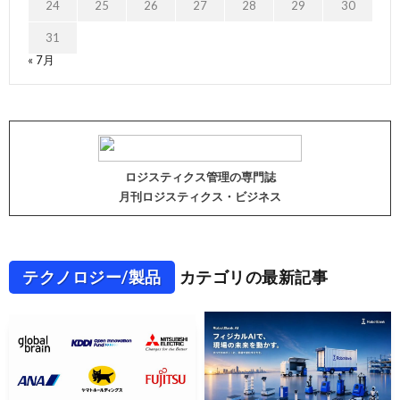
24
25
26
27
28
29
30
31
« 7月
ロジスティクス管理の専門誌
月刊ロジスティクス・ビジネス
テクノロジー/製品
カテゴリの最新記事