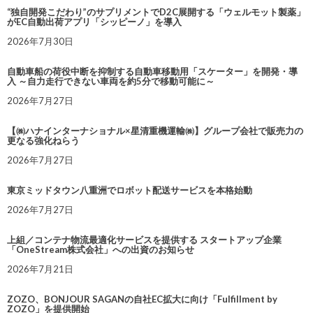
“独自開発こだわり”のサプリメントでD2C展開する「ウェルモット製薬」
がEC自動出荷アプリ「シッピーノ」を導入
2026年7月30日
自動車船の荷役中断を抑制する自動車移動用「スケーター」を開発・導
入 ～自力走行できない車両を約5分で移動可能に～
2026年7月27日
【㈱ハナインターナショナル×星清重機運輸㈱】グループ会社で販売力の
更なる強化ねらう
2026年7月27日
東京ミッドタウン八重洲でロボット配送サービスを本格始動
2026年7月27日
上組／コンテナ物流最適化サービスを提供する スタートアップ企業
「OneStream株式会社」への出資のお知らせ
2026年7月21日
ZOZO、BONJOUR SAGANの自社EC拡大に向け「Fulfillment by
ZOZO」を提供開始