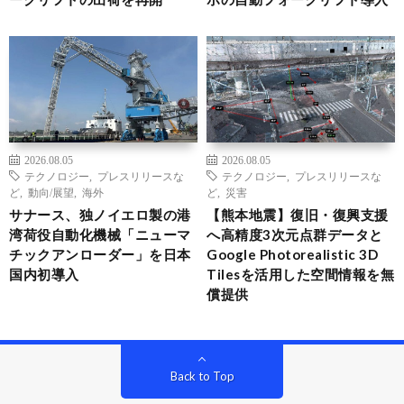
2026.08.05
2026.08.05
テクノロジー
,
プレスリリースな
テクノロジー
,
プレスリリースな
ど
,
動向/展望
,
海外
ど
,
災害
サナース、独ノイエロ製の港
【熊本地震】復旧・復興支援
湾荷役自動化機械「ニューマ
へ高精度3次元点群データと
チックアンローダー」を日本
Google Photorealistic 3D
国内初導入
Tilesを活用した空間情報を無
償提供
Back to Top