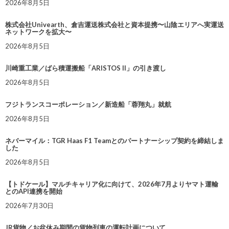
2026年8月5日
株式会社Univearth、倉吉運送株式会社と資本提携〜山陰エリアへ実運送
ネットワークを拡大〜
2026年8月5日
川崎重工業／ばら積運搬船「ARISTOS II」の引き渡し
2026年8月5日
フジトランスコーポレーション／新造船「蓉翔丸」就航
2026年8月5日
ネバーマイル：TGR Haas F1 Teamとのパートナーシップ契約を締結しま
した
2026年8月5日
【トドケール】マルチキャリア化に向けて、2026年7月よりヤマト運輸
とのAPI連携を開始
2026年7月30日
JR貨物／お盆休み期間の貨物列車の運転計画について