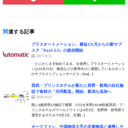
関連する記事
プラスオートメーション、最短1カ月からの新サブ
スク「RaaS 2.0」の提供開始
2023.10.31
「とにかくまず始めてみる」を後押し プラスオートメーショ
ンは10月31日、物流などの業界向けに展開しているロボット
のサブスクリプションサービス（Raa[…]
西武・プリンスホテルが新たに長野・群馬の自社施
設で食材の「共同配送」開始、新潟も追加へ
2026.04.02
既に6都府県25施設で展開、CO2を年間1414t削減 西武・プ
リンスホテルズワールドワイドは4月2日、長野県・群馬県で
運営するホテルで4月1日、共通[…]
オークファン、中国物流大手の京東物流と連携しサ