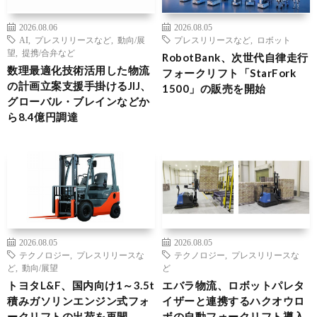
2026.08.06
2026.08.05
AI
,
プレスリリースなど
,
動向/展
プレスリリースなど
,
ロボット
望
,
提携/合弁など
RobotBank、次世代自律走行
数理最適化技術活用した物流
フォークリフト「StarFork
の計画立案支援手掛けるJIJ、
1500」の販売を開始
グローバル・ブレインなどか
ら8.4億円調達
2026.08.05
2026.08.05
テクノロジー
,
プレスリリースな
テクノロジー
,
プレスリリースな
ど
,
動向/展望
ど
トヨタL&F、国内向け1～3.5t
エバラ物流、ロボットパレタ
積みガソリンエンジン式フォ
イザーと連携するハクオウロ
ークリフトの出荷を再開
ボの自動フォークリフト導入