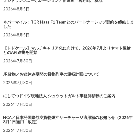
フジトランスコーポレーション／新造船「蓉翔丸」就航
2026年8月5日
ネバーマイル：TGR Haas F1 Teamとのパートナーシップ契約を締結しま
した
2026年8月5日
【トドケール】マルチキャリア化に向けて、2026年7月よりヤマト運輸
とのAPI連携を開始
2026年7月30日
JR貨物／お盆休み期間の貨物列車の運転計画について
2026年7月30日
にしてつドイツ現地法人 シュツットガルト事務所移転のご案内
2026年7月30日
NCA／日本発国際航空貨物燃油サーチャージ適用額のお知らせ（2026年
8月1日適用 改定）
2026年7月30日