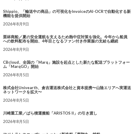
Shippio、「輸送中の商品」の可視化をInvoiceのAI-OCRで自動化する新
機能を提供開始
2026年8月9日
栗林商船／夏の安全運航を支えるため熱中症対策を強化。今年から船員
への飲料配布を開始、4年目となるファン付き作業服の支給も継続
2026年8月9日
CBcloud、全国の「Marq」施設を起点とした新たな配送プラットフォー
ム「MarqGO」開始
2026年8月5日
株式会社Univearth、倉吉運送株式会社と資本提携〜山陰エリアへ実運送
ネットワークを拡大〜
2026年8月5日
川崎重工業／ばら積運搬船「ARISTOS II」の引き渡し
2026年8月5日