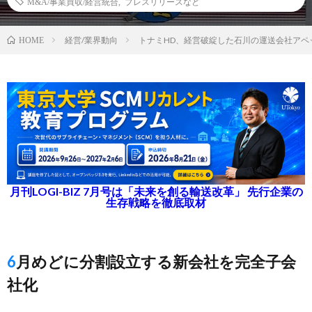
M&A/事業買収/経営統合
,
プレスリリースなど
経営/業界動向
トナミHD、経営破綻した石川の運送会社アペ
HOME
月刊LOGI-BIZ 7月号は「未来を創る輸送改革」 先行企業の
生存戦略を徹底取材
6月めどに分割設立する新会社を完全子会
社化