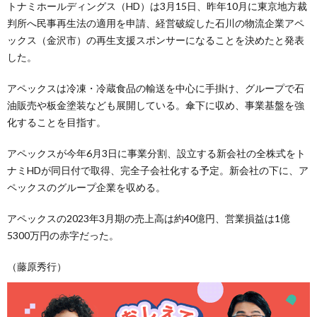
トナミホールディングス（HD）は3月15日、昨年10月に東京地方裁
判所へ民事再生法の適用を申請、経営破綻した石川の物流企業アペ
ックス（金沢市）の再生支援スポンサーになることを決めたと発表
した。
アペックスは冷凍・冷蔵食品の輸送を中心に手掛け、グループで石
油販売や板金塗装なども展開している。傘下に収め、事業基盤を強
化することを目指す。
アペックスが今年6月3日に事業分割、設立する新会社の全株式をト
ナミHDが同日付で取得、完全子会社化する予定。新会社の下に、ア
ペックスのグループ企業を収める。
アペックスの2023年3月期の売上高は約40億円、営業損益は1億
5300万円の赤字だった。
（藤原秀行）