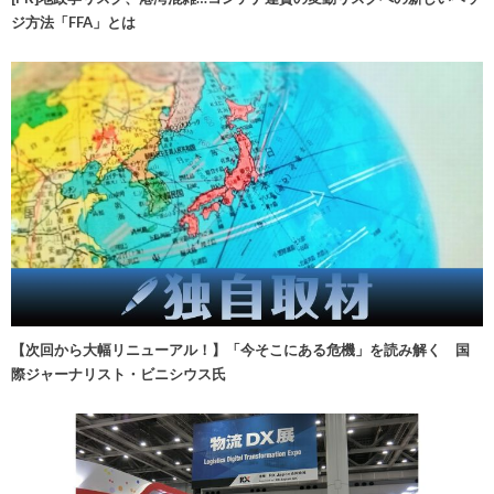
ジ方法「FFA」とは
【次回から大幅リニューアル！】「今そこにある危機」を読み解く 国
際ジャーナリスト・ビニシウス氏