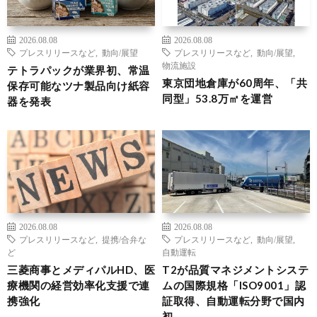
2026.08.08
2026.08.08
プレスリリースなど
,
動向/展望
プレスリリースなど
,
動向/展望
,
物流施設
テトラパックが業界初、常温
東京団地倉庫が60周年、「共
保存可能なツナ製品向け紙容
同型」53.8万㎡を運営
器を発表
2026.08.08
2026.08.08
プレスリリースなど
,
提携/合弁な
プレスリリースなど
,
動向/展望
,
ど
自動運転
三菱商事とメディパルHD、医
T2が品質マネジメントシステ
療機関の経営効率化支援で連
ムの国際規格「ISO9001」認
携強化
証取得、自動運転分野で国内
初