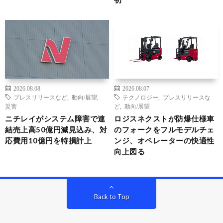
2026.08.08
2026.08.07
プレスリリースなど
,
動向/展望
,
テクノロジー
,
プレスリリースな
災害
ど
,
動向/展望
ニチレイがシステム障害で連
ロジスネクストが防爆仕様車
結売上高50億円減見込み、対
のフォークをフルモデルチェ
応費用10億円を特損計上
ンジ、オペレーターの快適性
向上図る
Back to Top