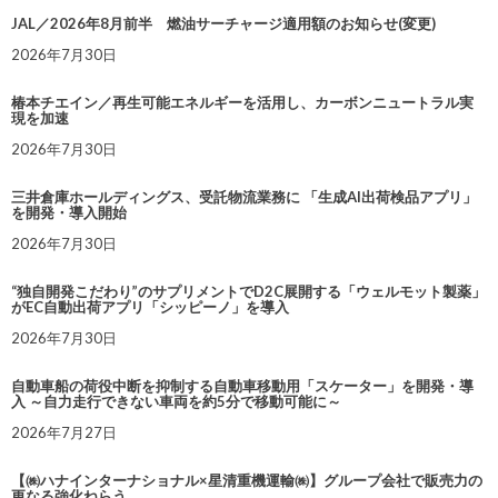
JAL／2026年8月前半 燃油サーチャージ適用額のお知らせ(変更)
2026年7月30日
椿本チエイン／再生可能エネルギーを活用し、カーボンニュートラル実
現を加速
2026年7月30日
三井倉庫ホールディングス、受託物流業務に 「生成AI出荷検品アプリ」
を開発・導入開始
2026年7月30日
“独自開発こだわり”のサプリメントでD2C展開する「ウェルモット製薬」
がEC自動出荷アプリ「シッピーノ」を導入
2026年7月30日
自動車船の荷役中断を抑制する自動車移動用「スケーター」を開発・導
入 ～自力走行できない車両を約5分で移動可能に～
2026年7月27日
【㈱ハナインターナショナル×星清重機運輸㈱】グループ会社で販売力の
更なる強化ねらう