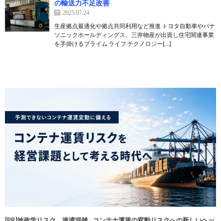
の輸送力不足改善
2025.07.24
生産拠点最適化や拠点共同利用など推進 トヨタ自動車やパナ
ソニックホールディングス、三井物産が出資し住宅関連事業
を手掛けるプライム ライフ テクノロジー[…]
[PR]地政学リスク、港湾混雑…コンテナ運賃の変動リスクへの新しいヘッ