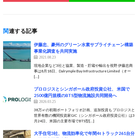
関連する記事
伊藤忠、豪州のグリーン水素サプライチェーン構築
事業化調査を共同実施
2021.08.23
現地企業など3社と協業、製造・貯蔵や輸出を視野 伊藤忠商
事は8月18日、Dalrymple Bay Infrastructure Limited（オー
[…]
プロロジスとシンガポール政府投資公社、 米国で
2500億円規模のBTS型物流施設共同開発へ
2026.03.25
38万㎡の初期ポートフォリオ計画、追加投資も プロロジスと
世界有数の機関投資家GIC（シンガポール政府投資公社）は3
月24日、米国の主要市場でBTS型[…]
大手住宅3社、物流効率化で年間4tトラック261台分