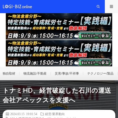
独自取材
物流施設/不動産
災害/事故/不祥事
テクノロジー/製品
トナミHD、経営破綻した石川の運送
会社アペックスを支援へ
2024.03.15 19:01:54
経営/業界動向