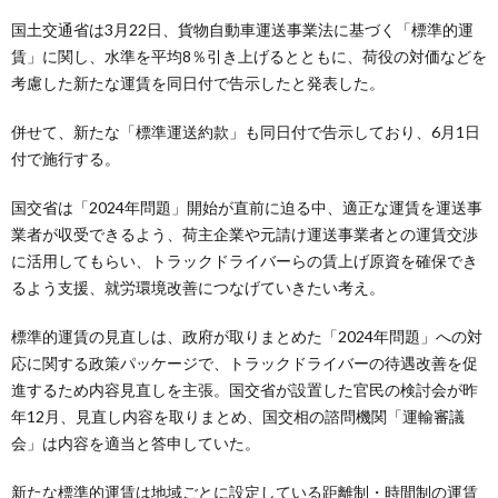
国土交通省は3月22日、貨物自動車運送事業法に基づく「標準的運
賃」に関し、水準を平均8％引き上げるとともに、荷役の対価などを
考慮した新たな運賃を同日付で告示したと発表した。
併せて、新たな「標準運送約款」も同日付で告示しており、6月1日
付で施行する。
国交省は「2024年問題」開始が直前に迫る中、適正な運賃を運送事
業者が収受できるよう、荷主企業や元請け運送事業者との運賃交渉
に活用してもらい、トラックドライバーらの賃上げ原資を確保でき
るよう支援、就労環境改善につなげていきたい考え。
標準的運賃の見直しは、政府が取りまとめた「2024年問題」への対
応に関する政策パッケージで、トラックドライバーの待遇改善を促
進するため内容見直しを主張。国交省が設置した官民の検討会が昨
年12月、見直し内容を取りまとめ、国交相の諮問機関「運輸審議
会」は内容を適当と答申していた。
新たな標準的運賃は地域ごとに設定している距離制・時間制の運賃