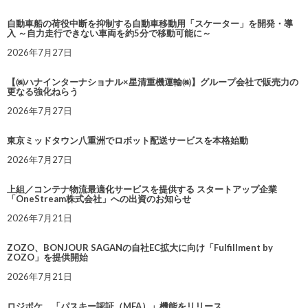
自動車船の荷役中断を抑制する自動車移動用「スケーター」を開発・導
入 ～自力走行できない車両を約5分で移動可能に～
2026年7月27日
【㈱ハナインターナショナル×星清重機運輸㈱】グループ会社で販売力の
更なる強化ねらう
2026年7月27日
東京ミッドタウン八重洲でロボット配送サービスを本格始動
2026年7月27日
上組／コンテナ物流最適化サービスを提供する スタートアップ企業
「OneStream株式会社」への出資のお知らせ
2026年7月21日
ZOZO、BONJOUR SAGANの自社EC拡大に向け「Fulfillment by
ZOZO」を提供開始
2026年7月21日
ロジポケ、「パスキー認証（MFA）」機能をリリース