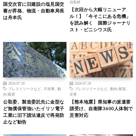
自取材
国交次官に旧建設の塩見国交
【次回から大幅リニューア
審が昇格、物流・自動車局長
ル！】「今そこにある危機」
は舟本氏
を読み解く 国際ジャーナリ
スト・ビニシウス氏
2026.07.29
2026.07.29
プレスリリースなど
,
不祥事
,
動
プレスリリースなど
,
動向/展望
,
向/展望
災害
公取委、製造委託先に金型な
【熊本地震】県知事の派遣要
ど無償保管強いたイリソ電子
請受け、自衛隊3600人体制で
工業に旧下請法違反で再発防
災害対応
止など勧告