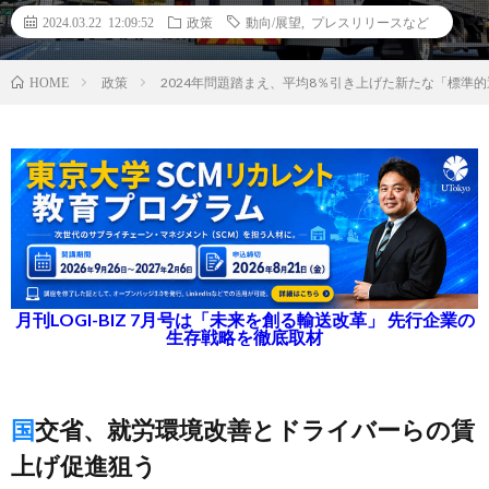
2024.03.22 12:09:52
政策
動向/展望
,
プレスリリースなど
政策
2024年問題踏まえ、平均8％引き上げた新たな「標準
HOME
月刊LOGI-BIZ 7月号は「未来を創る輸送改革」 先行企業の
生存戦略を徹底取材
国交省、就労環境改善とドライバーらの賃
上げ促進狙う