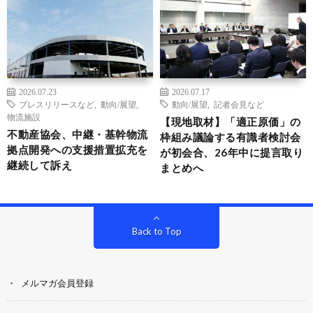
2026.07.23
2026.07.17
プレスリリースなど
,
動向/展望
,
動向/展望
,
記者会見など
物流施設
【現地取材】「適正原価」の
不動産協会、中継・基幹物流
枠組み議論する有識者検討会
拠点開発への支援措置拡充を
が初会合、26年中に提言取り
継続して訴え
まとめへ
Back to Top
メルマガ会員登録