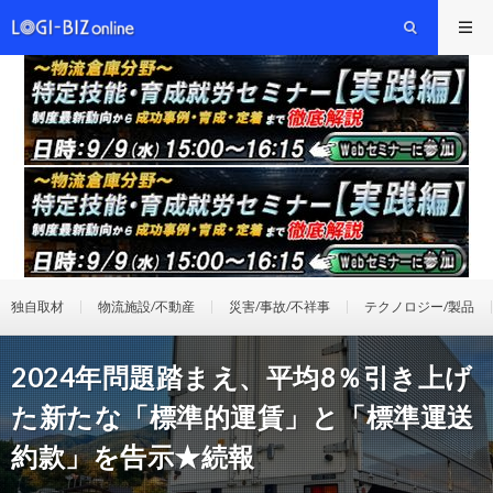
独自取材
物流施設/不動産
災害/事故/不祥事
テクノロジー/製品
2024年問題踏まえ、平均8％引き上げ
た新たな「標準的運賃」と「標準運送
約款」を告示★続報