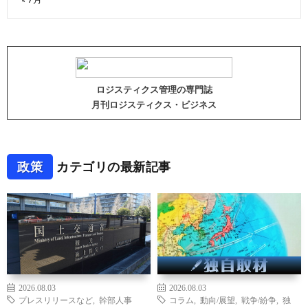
ロジスティクス管理の専門誌
月刊ロジスティクス・ビジネス
政策
カテゴリの最新記事
2026.08.03
2026.08.03
プレスリリースなど
,
幹部人事
コラム
,
動向/展望
,
戦争/紛争
,
独