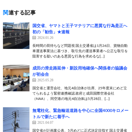
関連する記事
国交省、ヤマトと王子マテリアに悪質な行為是正へ
初の「勧告」★速報
2024.01.26
長時間の荷待ちなど問題視 国土交通省は1月26日、貨物自動
車運送事業法に基づき、取引先の運送事業者へ公正な取引を
阻害する疑いのある悪質な行為を求めるな[…]
成田の滑走路延伸・新設用地確保へ関係者の協議会
が初会合
2025.05.28
国交省と運営会社、地元4自治体が出席、25年度末にめど立
てられるよう緊密連携確認 政府と成田国際空港会社
（NAA）、同空港の地元4自治体は5月28日、[…]
無電柱化、緊急輸送道路を中心に全国4000キロメー
トルで新たに着手へ
2021.04.07
国交省が計画案公表、5月めどに正式決定目指す 国土交通省