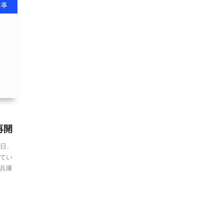
祥事
再開
3日、
てい
兵庫