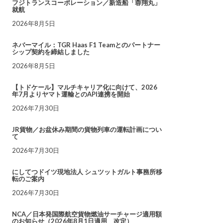
フジトランスコーポレーション／新造船「蓉翔丸」
就航
2026年8月5日
ネバーマイル：TGR Haas F1 Teamとのパートナー
シップ契約を締結しました
2026年8月5日
【トドケール】マルチキャリア化に向けて、2026
年7月よりヤマト運輸とのAPI連携を開始
2026年7月30日
JR貨物／お盆休み期間の貨物列車の運転計画につい
て
2026年7月30日
にしてつドイツ現地法人 シュツットガルト事務所移
転のご案内
2026年7月30日
NCA／日本発国際航空貨物燃油サーチャージ適用額
のお知らせ（2026年8月1日適用 改定）