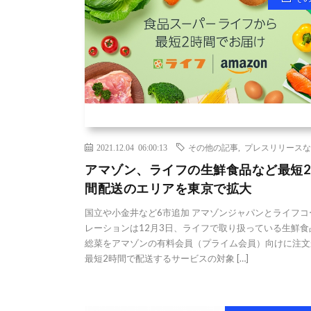
2021.12.04 06:00:13
その他の記事
,
プレスリリースな
アマゾン、ライフの生鮮食品など最短2
間配送のエリアを東京で拡大
国立や小金井など6市追加 アマゾンジャパンとライフコ
レーションは12月3日、ライフで取り扱っている生鮮食
総菜をアマゾンの有料会員（プライム会員）向けに注文
最短2時間で配送するサービスの対象 […]