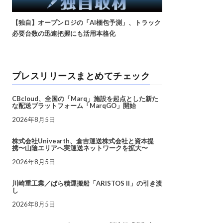
【独自】オープンロジの「AI梱包予測」、トラック
必要台数の迅速把握にも活用本格化
プレスリリースまとめてチェック
CBcloud、全国の「Marq」施設を起点とした新た
な配送プラットフォーム「MarqGO」開始
2026年8月5日
株式会社Univearth、倉吉運送株式会社と資本提
携〜山陰エリアへ実運送ネットワークを拡大〜
2026年8月5日
川崎重工業／ばら積運搬船「ARISTOS II」の引き渡
し
2026年8月5日