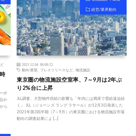
経営/業界動向
ど
2021.12.04 06:00:22
動向/展望
,
プレスリリースなど
,
物流施設
時
東京圏の物流施設空室率、7～9月は2年ぶ
り2%台に上昇
ーポ
JLL調査、大型物件供給の影響も「年内には満床で需給逼迫続
品や
く」 JLL（ジョーンズ ラング ラサール）が12月3日発表した
から
2021年第3四半期（7～9月）の東京圏における物流施設市場
動向の調査結果によ […]