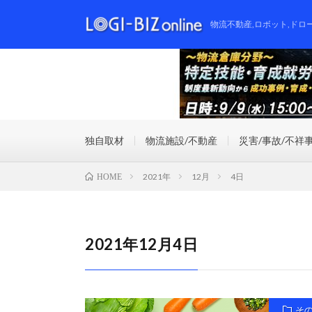
物流不動産,ロボット,ドロ
独自取材
物流施設/不動産
災害/事故/不祥
2021年
12月
4日
HOME
2021年12月4日
そ