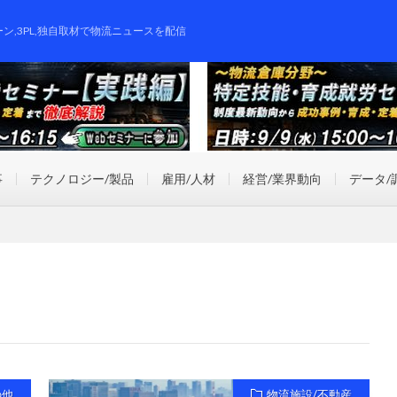
ーン,3PL,独自取材で物流ニュースを配信
事
テクノロジー/製品
雇用/人材
経営/業界動向
データ/
の他
物流施設/不動産