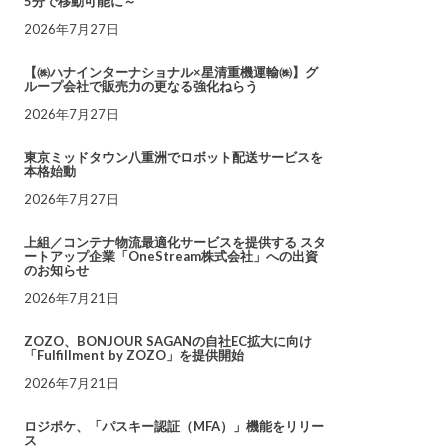
5分で移動可能に～
2026年7月27日
【㈱ハナインターナショナル×星清重機運輸㈱】グ
ループ会社で販売力の更なる強化ねらう
2026年7月27日
東京ミッドタウン八重洲でロボット配送サービスを
本格始動
2026年7月27日
上組／コンテナ物流最適化サービスを提供する スタ
ートアップ企業「OneStream株式会社」への出資
のお知らせ
2026年7月21日
ZOZO、BONJOUR SAGANの自社EC拡大に向け
「Fulfillment by ZOZO」を提供開始
2026年7月21日
ロジポケ、「パスキー認証（MFA）」機能をリリー
ス