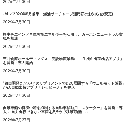
2026年7月30日
JAL／2026年8月前半 燃油サーチャージ適用額のお知らせ(変更)
2026年7月30日
椿本チエイン／再生可能エネルギーを活用し、カーボンニュートラル実
現を加速
2026年7月30日
三井倉庫ホールディングス、受託物流業務に 「生成AI出荷検品アプリ」
を開発・導入開始
2026年7月30日
“独自開発こだわり”のサプリメントでD2C展開する「ウェルモット製薬」
がEC自動出荷アプリ「シッピーノ」を導入
2026年7月30日
自動車船の荷役中断を抑制する自動車移動用「スケーター」を開発・導
入 ～自力走行できない車両を約5分で移動可能に～
2026年7月27日