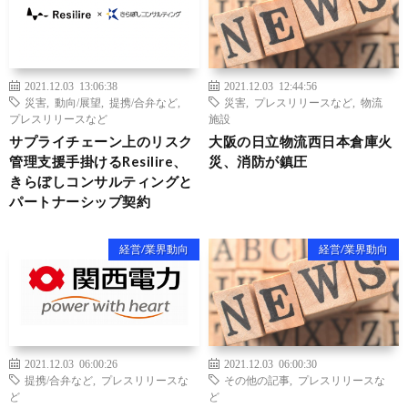
2021.12.03 13:06:38
2021.12.03 12:44:56
災害
,
動向/展望
,
提携/合弁など
,
災害
,
プレスリリースなど
,
物流
プレスリリースなど
施設
サプライチェーン上のリスク
大阪の日立物流西日本倉庫火
管理支援手掛けるResilire、
災、消防が鎮圧
きらぼしコンサルティングと
パートナーシップ契約
経営/業界動向
経営/業界動向
2021.12.03 06:00:26
2021.12.03 06:00:30
提携/合弁など
,
プレスリリースな
その他の記事
,
プレスリリースな
ど
ど