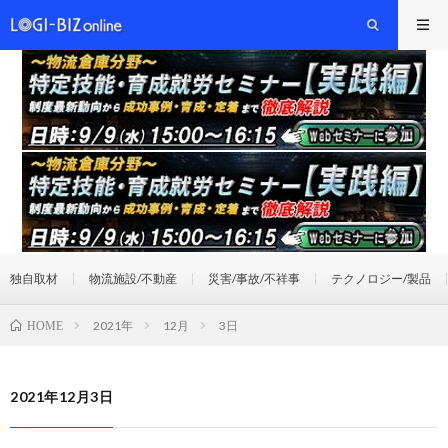
独自取材
物流施設/不動産
災害/事故/不祥事
テクノロジー/製品
2021年
12月
3日
HOME
2021年12月3日