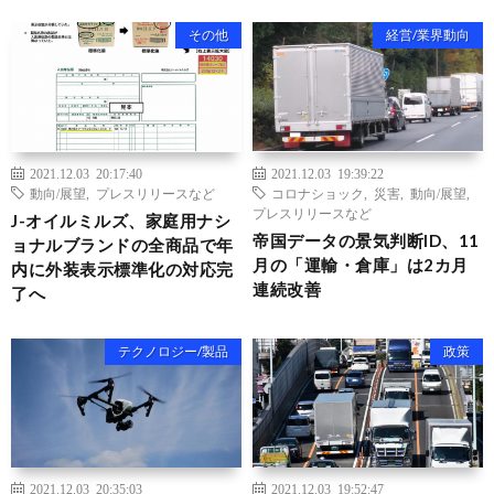
その他
経営/業界動向
2021.12.03 20:17:40
2021.12.03 19:39:22
動向/展望
,
プレスリリースなど
コロナショック
,
災害
,
動向/展望
,
プレスリリースなど
J-オイルミルズ、家庭用ナシ
帝国データの景気判断ID、11
ョナルブランドの全商品で年
月の「運輸・倉庫」は2カ月
内に外装表示標準化の対応完
連続改善
了へ
テクノロジー/製品
政策
2021.12.03 20:35:03
2021.12.03 19:52:47