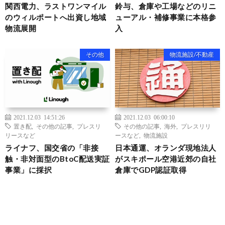
関西電力、ラストワンマイル
鈴与、倉庫や工場などのリニ
のウィルポートへ出資し地域
ューアル・補修事業に本格参
物流展開
入
その他
物流施設/不動産
2021.12.03 14:51:26
2021.12.03 06:00:10
置き配
,
その他の記事
,
プレスリ
その他の記事
,
海外
,
プレスリリ
リースなど
ースなど
,
物流施設
ライナフ、国交省の「非接
日本通運、オランダ現地法人
触・非対面型のBtoC配送実証
がスキポール空港近郊の自社
事業」に採択
倉庫でGDP認証取得