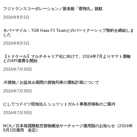
フジトランスコーポレーション／新造船「蓉翔丸」就航
2026年8月5日
ネバーマイル：TGR Haas F1 Teamとのパートナーシップ契約を締結しま
した
2026年8月5日
【トドケール】マルチキャリア化に向けて、2026年7月よりヤマト運輸
とのAPI連携を開始
2026年7月30日
JR貨物／お盆休み期間の貨物列車の運転計画について
2026年7月30日
にしてつドイツ現地法人 シュツットガルト事務所移転のご案内
2026年7月30日
NCA／日本発国際航空貨物燃油サーチャージ適用額のお知らせ（2026年
8月1日適用 改定）