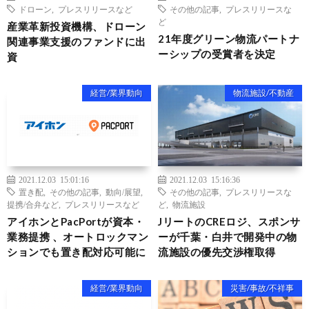
ドローン
,
プレスリリースなど
その他の記事
,
プレスリリースな
ど
産業革新投資機構、ドローン
21年度グリーン物流パートナ
関連事業支援のファンドに出
ーシップの受賞者を決定
資
経営/業界動向
物流施設/不動産
2021.12.03 15:01:16
2021.12.03 15:16:36
置き配
,
その他の記事
,
動向/展望
,
その他の記事
,
プレスリリースな
提携/合弁など
,
プレスリリースなど
ど
,
物流施設
アイホンとPacPortが資本・
JリートのCREロジ、スポンサ
業務提携 、オートロックマン
ーが千葉・白井で開発中の物
ションでも置き配対応可能に
流施設の優先交渉権取得
経営/業界動向
災害/事故/不祥事