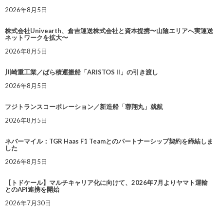
2026年8月5日
株式会社Univearth、倉吉運送株式会社と資本提携〜山陰エリアへ実運送
ネットワークを拡大〜
2026年8月5日
川崎重工業／ばら積運搬船「ARISTOS II」の引き渡し
2026年8月5日
フジトランスコーポレーション／新造船「蓉翔丸」就航
2026年8月5日
ネバーマイル：TGR Haas F1 Teamとのパートナーシップ契約を締結しま
した
2026年8月5日
【トドケール】マルチキャリア化に向けて、2026年7月よりヤマト運輸
とのAPI連携を開始
2026年7月30日