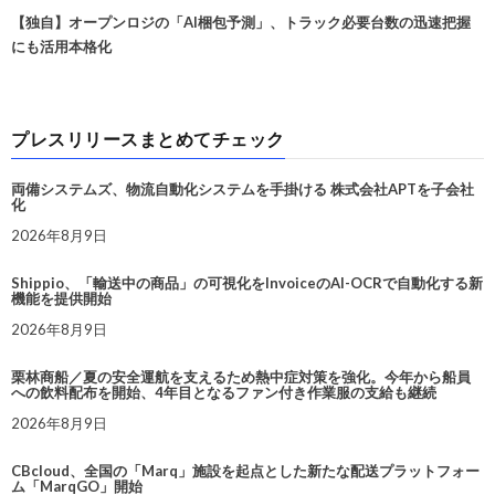
【独自】オープンロジの「AI梱包予測」、トラック必要台数の迅速把握
にも活用本格化
プレスリリースまとめてチェック
両備システムズ、物流自動化システムを手掛ける 株式会社APTを子会社
化
2026年8月9日
Shippio、「輸送中の商品」の可視化をInvoiceのAI-OCRで自動化する新
機能を提供開始
2026年8月9日
栗林商船／夏の安全運航を支えるため熱中症対策を強化。今年から船員
への飲料配布を開始、4年目となるファン付き作業服の支給も継続
2026年8月9日
CBcloud、全国の「Marq」施設を起点とした新たな配送プラットフォー
ム「MarqGO」開始