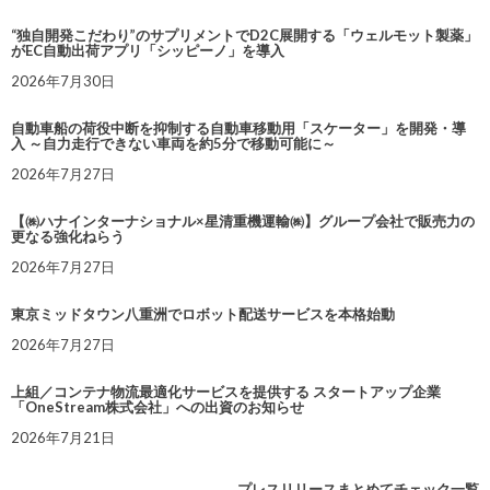
“独自開発こだわり”のサプリメントでD2C展開する「ウェルモット製薬」
がEC自動出荷アプリ「シッピーノ」を導入
2026年7月30日
自動車船の荷役中断を抑制する自動車移動用「スケーター」を開発・導
入 ～自力走行できない車両を約5分で移動可能に～
2026年7月27日
【㈱ハナインターナショナル×星清重機運輸㈱】グループ会社で販売力の
更なる強化ねらう
2026年7月27日
東京ミッドタウン八重洲でロボット配送サービスを本格始動
2026年7月27日
上組／コンテナ物流最適化サービスを提供する スタートアップ企業
「OneStream株式会社」への出資のお知らせ
2026年7月21日
プレスリリースまとめてチェック一覧