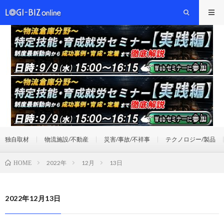
独自取材
物流施設/不動産
災害/事故/不祥事
テクノロジー/製品
2022年
12月
13日
HOME
2022年12月13日