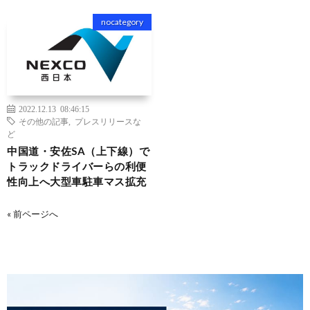
nocategory
2022.12.13 08:46:15
その他の記事
,
プレスリリースな
ど
中国道・安佐SA（上下線）で
トラックドライバーらの利便
性向上へ大型車駐車マス拡充
« 前ページへ