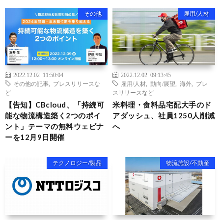
その他
雇用/人材
2022.12.02 11:50:04
2022.12.02 09:13:45
その他の記事
,
プレスリリースな
雇用/人材
,
動向/展望
,
海外
,
プレ
ど
スリリースなど
【告知】CBcloud、「持続可
米料理・食料品宅配大手のド
能な物流構造築く2つのポイ
アダッシュ、社員1250人削減
ント」テーマの無料ウェビナ
へ
ーを12月9日開催
テクノロジー/製品
物流施設/不動産