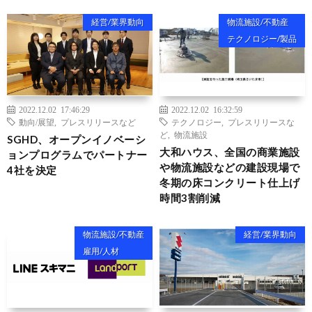
経営/業界動向
物流施設/不動産
テクノロジー/製品
2022.12.02 17:46:29
2022.12.02 16:32:59
動向/展望
,
プレスリリースなど
テクノロジー
,
プレスリリースな
ど
,
物流施設
SGHD、オープンイノベーシ
大和ハウス、全国の商業施設
ョンプログラムでパートナー
や物流施設などの建設現場で
4社を決定
冬期の床コンクリート仕上げ
時間3割削減
物流施設/不動産
経営/業界動向
雇用/人材