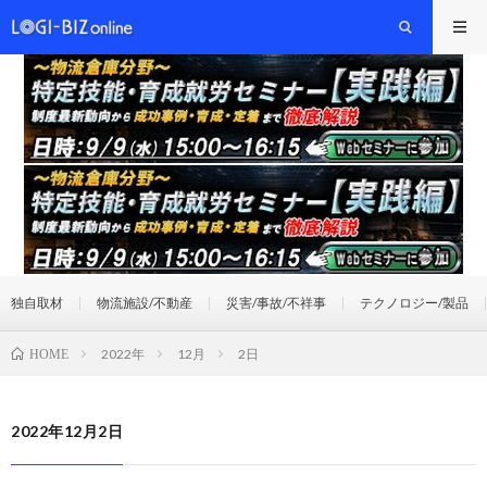
独自取材
物流施設/不動産
災害/事故/不祥事
テクノロジー/製品
2022年
12月
2日
HOME
2022年12月2日