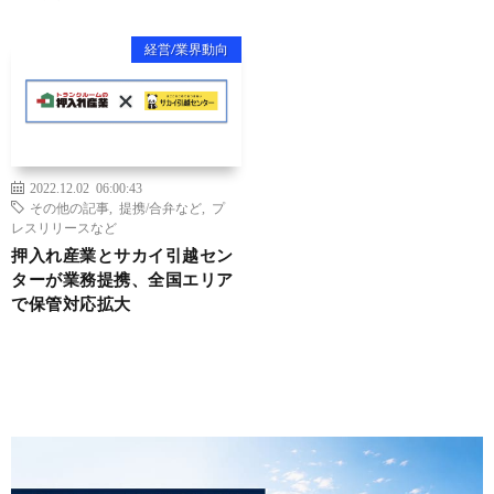
経営/業界動向
2022.12.02 06:00:43
その他の記事
,
提携/合弁など
,
プ
レスリリースなど
押入れ産業とサカイ引越セン
ターが業務提携、全国エリア
で保管対応拡大