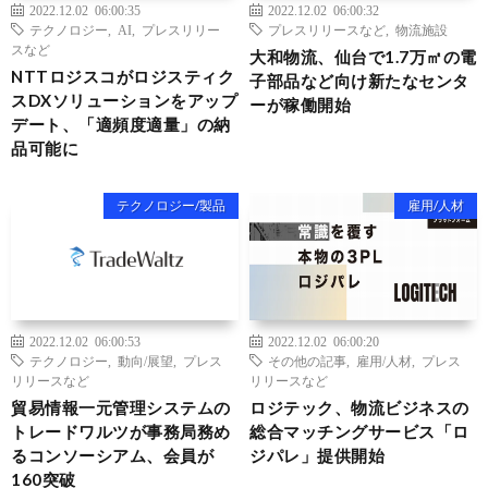
2022.12.02 06:00:35
2022.12.02 06:00:32
テクノロジー
,
AI
,
プレスリリー
プレスリリースなど
,
物流施設
スなど
大和物流、仙台で1.7万㎡の電
NTTロジスコがロジスティク
子部品など向け新たなセンタ
スDXソリューションをアップ
ーが稼働開始
デート、「適頻度適量」の納
品可能に
テクノロジー/製品
雇用/人材
2022.12.02 06:00:53
2022.12.02 06:00:20
テクノロジー
,
動向/展望
,
プレス
その他の記事
,
雇用/人材
,
プレス
リリースなど
リリースなど
貿易情報一元管理システムの
ロジテック、物流ビジネスの
トレードワルツが事務局務め
総合マッチングサービス「ロ
るコンソーシアム、会員が
ジパレ」提供開始
160突破