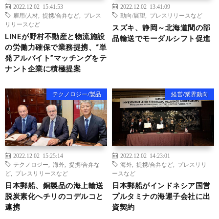
2022.12.02 15:41:53
2022.12.02 13:41:09
雇用/人材
,
提携/合弁など
,
プレス
動向/展望
,
プレスリリースなど
リリースなど
スズキ、静岡～北海道間の部
LINEが野村不動産と物流施設
品輸送でモーダルシフト促進
の労働力確保で業務提携、“単
発アルバイト”マッチングをテ
ナント企業に積極提案
テクノロジー/製品
経営/業界動向
2022.12.02 15:25:14
2022.12.02 14:23:01
テクノロジー
,
海外
,
提携/合弁な
海外
,
提携/合弁など
,
プレスリリ
ど
,
プレスリリースなど
ースなど
日本郵船、銅製品の海上輸送
日本郵船がインドネシア国営
脱炭素化へチリのコデルコと
プルタミナの海運子会社に出
連携
資契約