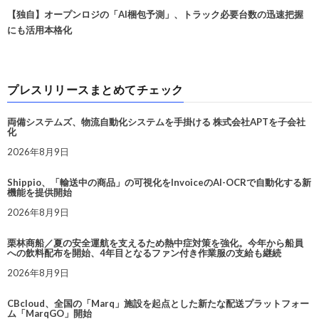
【独自】オープンロジの「AI梱包予測」、トラック必要台数の迅速把握
にも活用本格化
プレスリリースまとめてチェック
両備システムズ、物流自動化システムを手掛ける 株式会社APTを子会社
化
2026年8月9日
Shippio、「輸送中の商品」の可視化をInvoiceのAI-OCRで自動化する新
機能を提供開始
2026年8月9日
栗林商船／夏の安全運航を支えるため熱中症対策を強化。今年から船員
への飲料配布を開始、4年目となるファン付き作業服の支給も継続
2026年8月9日
CBcloud、全国の「Marq」施設を起点とした新たな配送プラットフォー
ム「MarqGO」開始