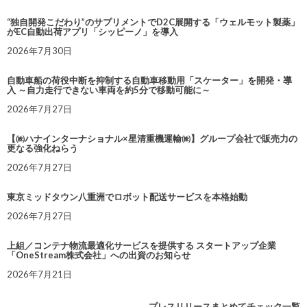
“独自開発こだわり”のサプリメントでD2C展開する「ウェルモット製薬」
がEC自動出荷アプリ「シッピーノ」を導入
2026年7月30日
自動車船の荷役中断を抑制する自動車移動用「スケーター」を開発・導
入 ～自力走行できない車両を約5分で移動可能に～
2026年7月27日
【㈱ハナインターナショナル×星清重機運輸㈱】グループ会社で販売力の
更なる強化ねらう
2026年7月27日
東京ミッドタウン八重洲でロボット配送サービスを本格始動
2026年7月27日
上組／コンテナ物流最適化サービスを提供する スタートアップ企業
「OneStream株式会社」への出資のお知らせ
2026年7月21日
プレスリリースまとめてチェック一覧