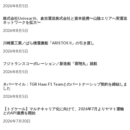
2026年8月5日
株式会社Univearth、倉吉運送株式会社と資本提携〜山陰エリアへ実運送
ネットワークを拡大〜
2026年8月5日
川崎重工業／ばら積運搬船「ARISTOS II」の引き渡し
2026年8月5日
フジトランスコーポレーション／新造船「蓉翔丸」就航
2026年8月5日
ネバーマイル：TGR Haas F1 Teamとのパートナーシップ契約を締結しま
した
2026年8月5日
【トドケール】マルチキャリア化に向けて、2026年7月よりヤマト運輸
とのAPI連携を開始
2026年7月30日