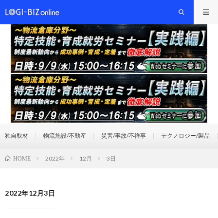
独自取材
物流施設/不動産
災害/事故/不祥事
テクノロジー/製品
2022年
12月
3日
HOME
2022年12月3日