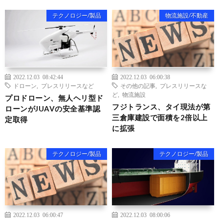
テクノロジー/製品
物流施設/不動産
2022.12.03 08:42:44
2022.12.03 06:00:38
ドローン
,
プレスリリースなど
その他の記事
,
プレスリリースな
ど
,
物流施設
プロドローン、無人ヘリ型ド
フジトランス、タイ現法が第
ローンがJUAVの安全基準認
三倉庫建設で面積を2倍以上
定取得
に拡張
テクノロジー/製品
テクノロジー/製品
2022.12.03 06:00:47
2022.12.03 08:00:06