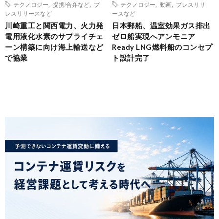
テクノロジー
,
提携/合弁など
,
プ
テクノロジー
,
動画
,
プレスリリ
レスリリースなど
ースなど
川崎重工と関西電力、火力発
日本郵船、温室効果ガス排出
電用液化水素のサプライチェ
ゼロ船実現へアンモニア
ーン構築に向け海上輸送など
Ready LNG燃料船のコンセプ
で協業
ト設計完了