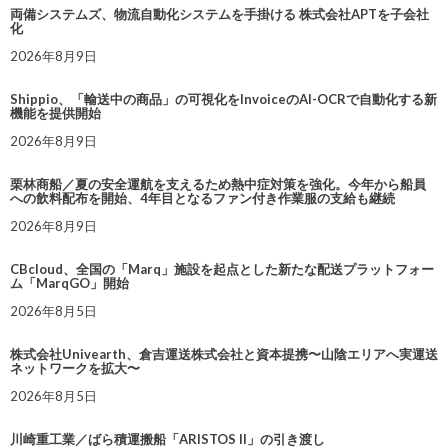
両備システムズ、物流自動化システムを手掛ける 株式会社APTを子会社
化
2026年8月9日
Shippio、「輸送中の商品」の可視化をInvoiceのAI-OCRで自動化する新
機能を提供開始
2026年8月9日
栗林商船／夏の安全運航を支えるため熱中症対策を強化。今年から船員
への飲料配布を開始、4年目となるファン付き作業服の支給も継続
2026年8月9日
CBcloud、全国の「Marq」施設を起点とした新たな配送プラットフォー
ム「MarqGO」開始
2026年8月5日
株式会社Univearth、倉吉運送株式会社と資本提携〜山陰エリアへ実運送
ネットワークを拡大〜
2026年8月5日
川崎重工業／ばら積運搬船「ARISTOS II」の引き渡し