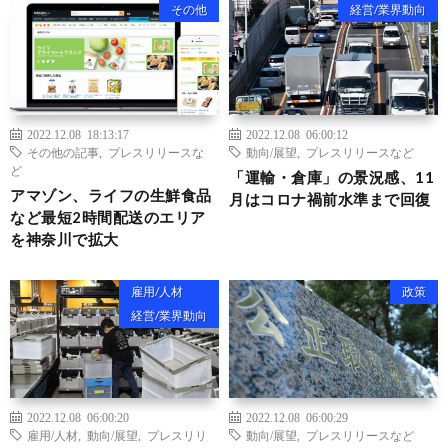
その他
経営/業界動向
2022.12.08 18:13:17
2022.12.08 06:00:12
その他の記事
,
プレスリリースな
動向/展望
,
プレスリリースなど
ど
「運輸・倉庫」の景況感、11
アマゾン、ライフの生鮮食品
月はコロナ禍前水準まで回復
など最短2時間配送のエリア
を神奈川で拡大
雇用/人材
政策
経営/業界動向
2022.12.08 06:00:20
2022.12.08 06:00:29
雇用/人材
,
動向/展望
,
プレスリリ
動向/展望
,
プレスリリースなど