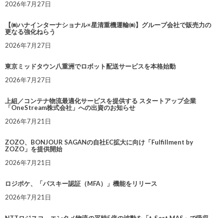
2026年7月27日
【㈱ハナインターナショナル×星清重機運輸㈱】グループ会社で販売力の
更なる強化ねらう
2026年7月27日
東京ミッドタウン八重洲でロボット配送サービスを本格始動
2026年7月27日
上組／コンテナ物流最適化サービスを提供する スタートアップ企業
「OneStream株式会社」への出資のお知らせ
2026年7月21日
ZOZO、BONJOUR SAGANの自社EC拡大に向け「Fulfillment by
ZOZO」を提供開始
2026年7月21日
ロジポケ、「パスキー認証（MFA）」機能をリリース
2026年7月21日
NTTロジスコ、エンタメ物流の平時5倍の波動を「t-Sort MAS」で吸収