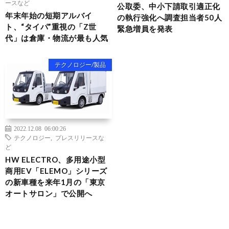
ースなど
公取委、中小下請取引適正化
年末年始の短期アルバイ
の執行強化へ調査担当者50人
ト、“タイパ”重視の「Z世
緊急増員を発表
代」は倉庫・物流が最も人気
テクノロジー/製品
2022.12.08 06:00:26
テクノロジー
,
プレスリリースな
ど
HW ELECTRO、多用途小型
商用EV「ELEMO」シリーズ
の新車種を来年1月の「東京
オートサロン」で公開へ