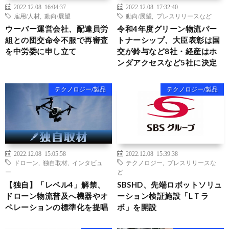
2022.12.08 16:04:37
2022.12.08 17:32:40
雇用/人材
,
動向/展望
動向/展望
,
プレスリリースなど
ウーバー運営会社、配達員労
令和4年度グリーン物流パー
組との団交命令不服で再審査
トナーシップ、大臣表彰は国
を中労委に申し立て
交が鈴与など8社・経産はホ
ンダアクセスなど5社に決定
テクノロジー/製品
テクノロジー/製品
2022.12.08 15:05:58
2022.12.08 15:39:38
ドローン
,
独自取材
,
インタビュ
テクノロジー
,
プレスリリースな
ー
ど
【独自】「レベル4」解禁、
SBSHD、先端ロボットソリュ
ドローン物流普及へ機器やオ
ーション検証施設「LＴラ
ペレーションの標準化を提唱
ボ」を開設