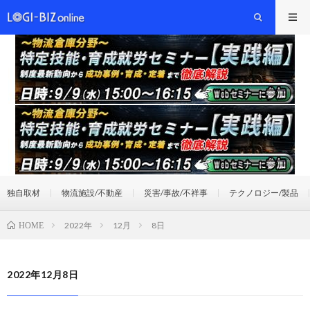
独自取材
物流施設/不動産
災害/事故/不祥事
テクノロジー/製品
2022年
12月
8日
HOME
2022年12月8日