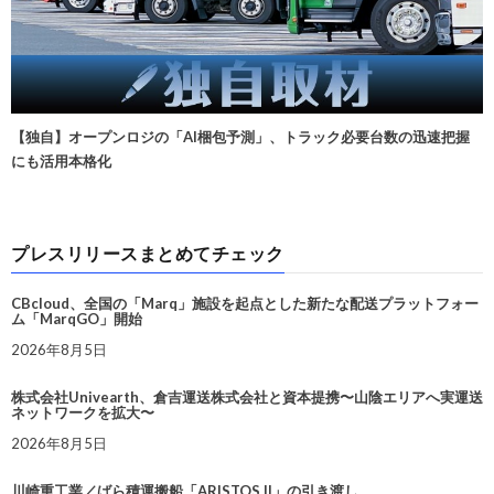
【独自】オープンロジの「AI梱包予測」、トラック必要台数の迅速把握
にも活用本格化
プレスリリースまとめてチェック
CBcloud、全国の「Marq」施設を起点とした新たな配送プラットフォー
ム「MarqGO」開始
2026年8月5日
株式会社Univearth、倉吉運送株式会社と資本提携〜山陰エリアへ実運送
ネットワークを拡大〜
2026年8月5日
川崎重工業／ばら積運搬船「ARISTOS II」の引き渡し