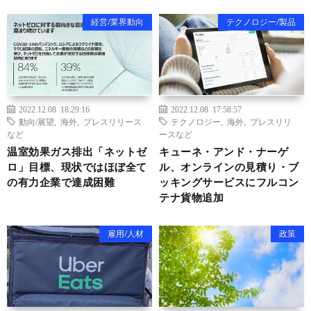
経営/業界動向
テクノロジー/製品
2022.12.08 18:29:16
2022.12.08 17:58:57
動向/展望
,
海外
,
プレスリリース
テクノロジー
,
海外
,
プレスリリ
など
ースなど
温室効果ガス排出「ネットゼ
キューネ・アンド・ナーゲ
ロ」目標、現状ではほぼ全て
ル、オンラインの見積り・ブ
の有力企業で達成困難
ッキングサービスにフルコン
テナ貨物追加
雇用/人材
政策