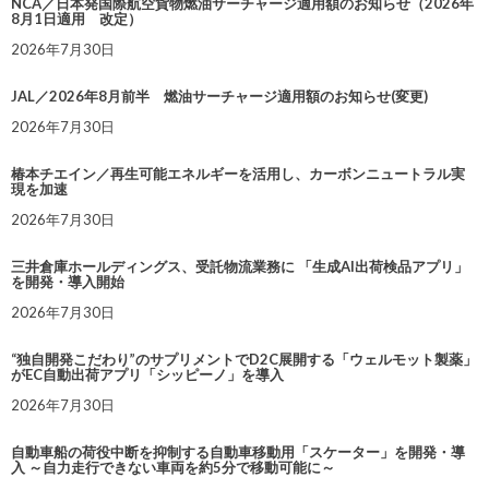
NCA／日本発国際航空貨物燃油サーチャージ適用額のお知らせ（2026年
8月1日適用 改定）
2026年7月30日
JAL／2026年8月前半 燃油サーチャージ適用額のお知らせ(変更)
2026年7月30日
椿本チエイン／再生可能エネルギーを活用し、カーボンニュートラル実
現を加速
2026年7月30日
三井倉庫ホールディングス、受託物流業務に 「生成AI出荷検品アプリ」
を開発・導入開始
2026年7月30日
“独自開発こだわり”のサプリメントでD2C展開する「ウェルモット製薬」
がEC自動出荷アプリ「シッピーノ」を導入
2026年7月30日
自動車船の荷役中断を抑制する自動車移動用「スケーター」を開発・導
入 ～自力走行できない車両を約5分で移動可能に～