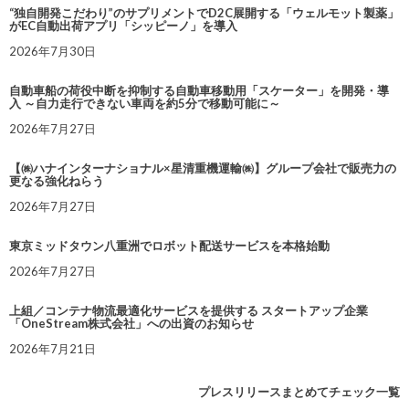
“独自開発こだわり”のサプリメントでD2C展開する「ウェルモット製薬」
がEC自動出荷アプリ「シッピーノ」を導入
2026年7月30日
自動車船の荷役中断を抑制する自動車移動用「スケーター」を開発・導
入 ～自力走行できない車両を約5分で移動可能に～
2026年7月27日
【㈱ハナインターナショナル×星清重機運輸㈱】グループ会社で販売力の
更なる強化ねらう
2026年7月27日
東京ミッドタウン八重洲でロボット配送サービスを本格始動
2026年7月27日
上組／コンテナ物流最適化サービスを提供する スタートアップ企業
「OneStream株式会社」への出資のお知らせ
2026年7月21日
プレスリリースまとめてチェック一覧