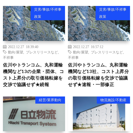
災害/事故/不祥事
災害/事故/不祥事
政策
政策
2022.12.27 18:39:40
2022.12.27 16:57:12
動向/展望
,
プレスリリースなど
,
動向/展望
,
プレスリリースなど
,
不祥事
不祥事
佐川やトランコム、丸和運輸
佐川やトランコム、丸和運輸
機関など13の企業・団体、コ
機関など13社、コスト上昇分
スト上昇分の取引価格転嫁を
の取引価格転嫁を交渉で協議
交渉で協議せず★続報
せず★速報・一部修正
経営/業界動向
物流施設/不動産