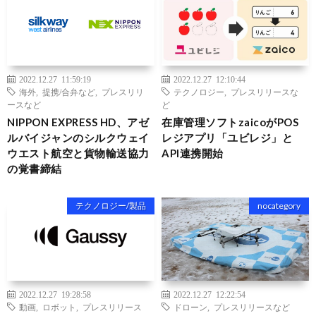
2022.12.27 11:59:19
2022.12.27 12:10:44
海外
,
提携/合弁など
,
プレスリリ
テクノロジー
,
プレスリリースな
ースなど
ど
NIPPON EXPRESS HD、アゼ
在庫管理ソフトzaicoがPOS
ルバイジャンのシルクウェイ
レジアプリ「ユビレジ」と
ウエスト航空と貨物輸送協力
API連携開始
の覚書締結
テクノロジー/製品
nocategory
2022.12.27 19:28:58
2022.12.27 12:22:54
動画
,
ロボット
,
プレスリリース
ドローン
,
プレスリリースなど