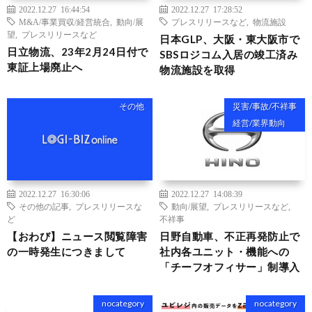
2022.12.27 16:44:54
2022.12.27 17:28:52
M&A/事業買収/経営統合
,
動向/展
プレスリリースなど
,
物流施設
望
,
プレスリリースなど
日本GLP、大阪・東大阪市で
日立物流、23年2月24日付で
SBSロジコム入居の竣工済み
東証上場廃止へ
物流施設を取得
その他
災害/事故/不祥事
経営/業界動向
2022.12.27 16:30:06
2022.12.27 14:08:39
その他の記事
,
プレスリリースな
動向/展望
,
プレスリリースなど
,
ど
不祥事
【おわび】ニュース閲覧障害
日野自動車、不正再発防止で
の一時発生につきまして
社内各ユニット・機能への
「チーフオフィサー」制導入
nocategory
nocategory