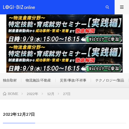
独自取材
物流施設/不動産
災害/事故/不祥事
テクノロジー/製品
2022年
12月
27日
HOME
2022年12月27日