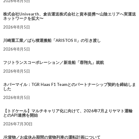
2026年8月5日
株式会社Univearth、倉吉運送株式会社と資本提携〜山陰エリアへ実運送
ネットワークを拡大〜
2026年8月5日
川崎重工業／ばら積運搬船「ARISTOS II」の引き渡し
2026年8月5日
フジトランスコーポレーション／新造船「蓉翔丸」就航
2026年8月5日
ネバーマイル：TGR Haas F1 Teamとのパートナーシップ契約を締結しま
した
2026年8月5日
【トドケール】マルチキャリア化に向けて、2026年7月よりヤマト運輸
とのAPI連携を開始
2026年7月30日
JR貨物／お盆休み期間の貨物列車の運転計画について