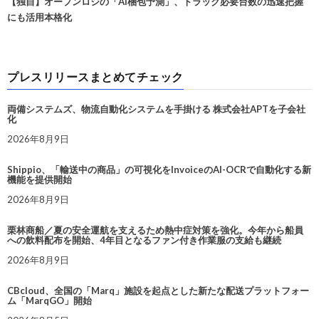
【独自】オープンロジの「AI梱包予測」、トラック必要台数の迅速把握
にも活用本格化
プレスリリースまとめてチェック
両備システムズ、物流自動化システムを手掛ける 株式会社APTを子会社
化
2026年8月9日
Shippio、「輸送中の商品」の可視化をInvoiceのAI-OCRで自動化する新
機能を提供開始
2026年8月9日
栗林商船／夏の安全運航を支えるため熱中症対策を強化。今年から船員
への飲料配布を開始、4年目となるファン付き作業服の支給も継続
2026年8月9日
CBcloud、全国の「Marq」施設を起点とした新たな配送プラットフォー
ム「MarqGO」開始