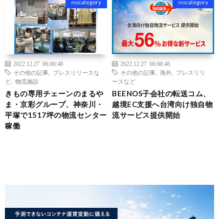
nocategory
nocategory
2022.12.27 06:00:48
2022.12.27 06:00:46
その他の記事
,
プレスリリースな
その他の記事
,
海外
,
プレスリリ
ど
,
物流施設
ースなど
きもの専用チェーンのまるや
BEENOS子会社の転送コム、
ま・京彩グループ、神奈川・
越境EC支援へ台湾向け独自物
平塚で1517坪の物流センター
流サービス提供開始
稼働