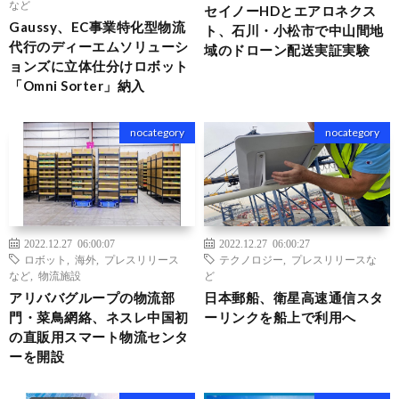
など
セイノーHDとエアロネクス
Gaussy、EC事業特化型物流
ト、石川・小松市で中山間地
代行のディーエムソリューシ
域のドローン配送実証実験
ョンズに立体仕分けロボット
「Omni Sorter」納入
nocategory
nocategory
2022.12.27 06:00:07
2022.12.27 06:00:27
ロボット
,
海外
,
プレスリリース
テクノロジー
,
プレスリリースな
など
,
物流施設
ど
アリババグループの物流部
日本郵船、衛星高速通信スタ
門・菜鳥網絡、ネスレ中国初
ーリンクを船上で利用へ
の直販用スマート物流センタ
ーを開設