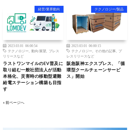
経営/業界動向
テクノロジー/製品
2023.03.01 06:00:54
2023.03.01 06:00:15
テクノロジー
,
動向/展望
,
プレス
テクノロジー
,
その他の記事
,
プ
リリースなど
レスリリースなど
ラストワンマイルのEV普及に
阪急阪神エクスプレス、「循
取り組む一般社団法人が活動
環型クールチェーンサービ
本格化、災害時の移動型避難
ス」開始
給電ステーション構築も目指
す
« 前ページへ