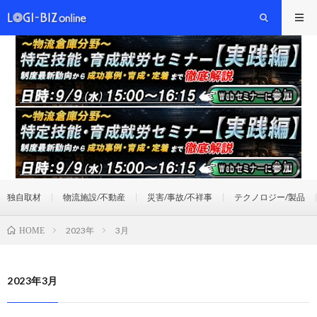
独自取材
物流施設/不動産
災害/事故/不祥事
テクノロジー/製品
2023年
3月
HOME
2023年3月