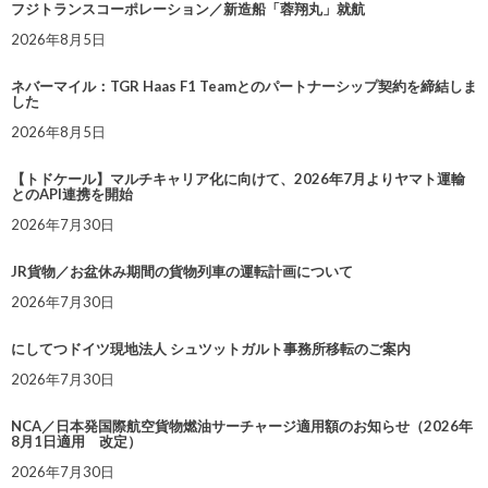
フジトランスコーポレーション／新造船「蓉翔丸」就航
2026年8月5日
ネバーマイル：TGR Haas F1 Teamとのパートナーシップ契約を締結しま
した
2026年8月5日
【トドケール】マルチキャリア化に向けて、2026年7月よりヤマト運輸
とのAPI連携を開始
2026年7月30日
JR貨物／お盆休み期間の貨物列車の運転計画について
2026年7月30日
にしてつドイツ現地法人 シュツットガルト事務所移転のご案内
2026年7月30日
NCA／日本発国際航空貨物燃油サーチャージ適用額のお知らせ（2026年
8月1日適用 改定）
2026年7月30日