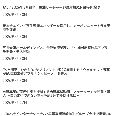
JAL／2026年8月前半 燃油サーチャージ適用額のお知らせ(変更)
2026年7月30日
椿本チエイン／再生可能エネルギーを活用し、カーボンニュートラル実
現を加速
2026年7月30日
三井倉庫ホールディングス、受託物流業務に 「生成AI出荷検品アプリ」
を開発・導入開始
2026年7月30日
“独自開発こだわり”のサプリメントでD2C展開する「ウェルモット製薬」
がEC自動出荷アプリ「シッピーノ」を導入
2026年7月30日
自動車船の荷役中断を抑制する自動車移動用「スケーター」を開発・導
入 ～自力走行できない車両を約5分で移動可能に～
2026年7月27日
【㈱ハナインターナショナル×星清重機運輸㈱】グループ会社で販売力の