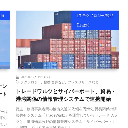
動向
テクノロジー/製品
政策
2025.07.22 19:14:53
テクノロジー
,
提携/合弁など
,
プレスリリースなど
ーン
トレードワルツとサイバーポート、貿易・
ート
港湾関係の情報管理システムで連携開始
荷主・物流事業者間の輸出入通関依頼を円滑化 貿易関係の情
ガーは
報共有システム「TradeWaltz」を運営しているトレードワル
河の
ツと、港湾物流分野の情報管理システム「サイバーポート」
てい
を展開している国土交通省港 […]