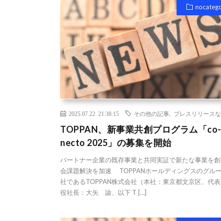
nocateg
2025.07.22 21:38:15
その他の記事
,
プレスリリースな
TOPPAN、新事業共創プログラム「co
necto 2025」の募集を開始
パートナー企業の既存事業と共同実証で新たな事業を創
会課題解決を加速 TOPPANホールディングスのグル
社であるTOPPAN株式会社（本社：東京都文京区、代
役社長：大矢 諭、以下 T […]