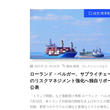
経営/業界
2025.07.22 19:24:50
動向/展望
,
プレスリリースなど
ローランド・ベルガー、サプライチェ
のリスクマネジメント強化へ独自リポ
公表
「トランプ関税」など激動受け考察 ローランド・ベル
7月22日、米トランプ大統領の関税引き上げやスエズ運
封鎖、新型コロナウイルス禍など多様なリスクが発生し