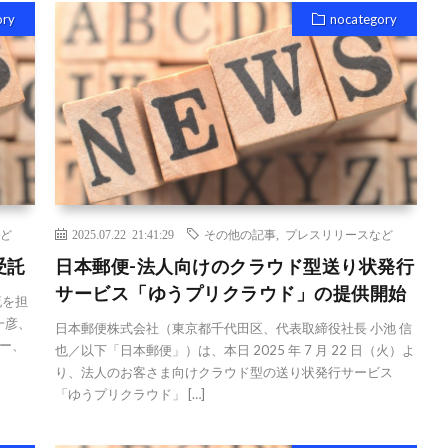
ory
nocategory
ど
2025.07.22 21:41:29
その他の記事
,
プレスリリースなど
受託
日本郵便-法人向けのクラウド型送り状発行
サービス「ゆうプリクラウド」の提供開始
流を担
一彦、
日本郵便株式会社（東京都千代田区、代表取締役社長 小池 信
ー、
也／以下「日本郵便」）は、本日 2025 年 7 月 22 日（火）よ
り、法人のお客さま向けクラウド型の送り状発行サービス
「ゆうプリクラウド」 […]