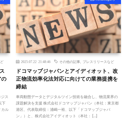
ど
2025.07.22 21:48:46
その他の記事
,
プレスリリースなど
ス
ドコマップジャパンとアイディオット、改
アの
正物流効率化法対応に向けての業務提携を
締結
ロジス
車両動態データとデジタルツイン技術を融合し、物流業界の
以下
課題解決を支援 株式会社ドコマップジャパン（本社：東京都
ィカル
港区、代表取締役：浦嶋一裕、以下「ドコマップジャパ
ン」）と、株式会社アイディオット（本社： […]