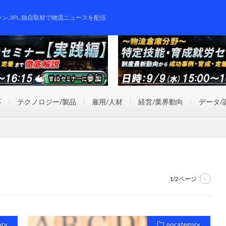
ーン,3PL,独自取材で物流ニュースを配信
事
テクノロジー/製品
雇用/人材
経営/業界動向
データ/
1/2ページ
>
ory
nocategory