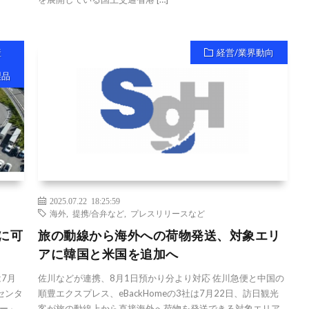
産
経営/業界動向
製品
2025.07.22 18:25:59
海外
,
提携/合弁など
,
プレスリリースなど
に可
旅の動線から海外への荷物発送、対象エリ
アに韓国と米国を追加へ
7月
佐川などが連携、8月1日預かり分より対応 佐川急便と中国の
センタ
順豊エクスプレス、eBackHomeの3社は7月22日、訪日観光
ー」
客が旅の動線上から直接海外へ荷物を発送できる対象エリア