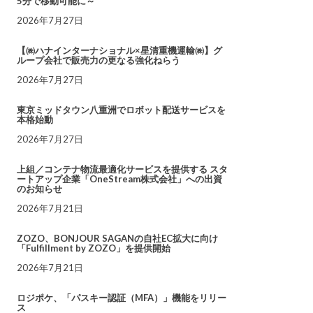
5分で移動可能に～
2026年7月27日
【㈱ハナインターナショナル×星清重機運輸㈱】グ
ループ会社で販売力の更なる強化ねらう
2026年7月27日
東京ミッドタウン八重洲でロボット配送サービスを
本格始動
2026年7月27日
上組／コンテナ物流最適化サービスを提供する スタ
ートアップ企業「OneStream株式会社」への出資
のお知らせ
2026年7月21日
ZOZO、BONJOUR SAGANの自社EC拡大に向け
「Fulfillment by ZOZO」を提供開始
2026年7月21日
ロジポケ、「パスキー認証（MFA）」機能をリリー
ス