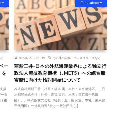
ory
nocategory
ど
2025.07.22 21:31:19
その他の記事
,
プレスリリースなど
ベー
商船三井-日本の外航海運業界による独立行
」を
政法人海技教育機構（JMETS）への練習船
寄贈に向けた検討開始について
支援
株式会社商船三井（社長：橋本 剛、本社：東京都港区）、日
データ
本郵船株式会社（社長：曽我 貴也、本店：東京都千代田
口 重
区）、川崎汽船株式会社（社長：五十嵐 武宣、本社：東京都
千代田区）の外航海運3社と一般社団法 […]