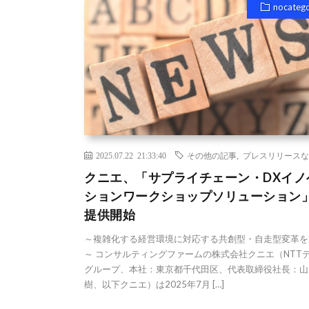
nocateg
2025.07.22 21:33:40
その他の記事
,
プレスリリースな
クニエ、「サプライチェーン・DXイノ
ションワークショップソリューション
提供開始
～複雑化する経営環境に対応する共創型・自走型変革を
～ コンサルティングファームの株式会社クニエ（NTT
グループ、本社：東京都千代田区、代表取締役社長：山
樹、以下クニエ）は2025年7月 […]