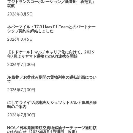
フジトランスコーポレーション／新造船「蓉翔丸」
就航
2026年8月5日
ネバーマイル：TGR Haas F1 Teamとのパートナー
シップ契約を締結しました
2026年8月5日
【トドケール】マルチキャリア化に向けて、2026
年7月よりヤマト運輸とのAPI連携を開始
2026年7月30日
JR貨物／お盆休み期間の貨物列車の運転計画につい
て
2026年7月30日
にしてつドイツ現地法人 シュツットガルト事務所移
転のご案内
2026年7月30日
NCA／日本発国際航空貨物燃油サーチャージ適用額
のお知らせ（2026年8月1日適用 改定）