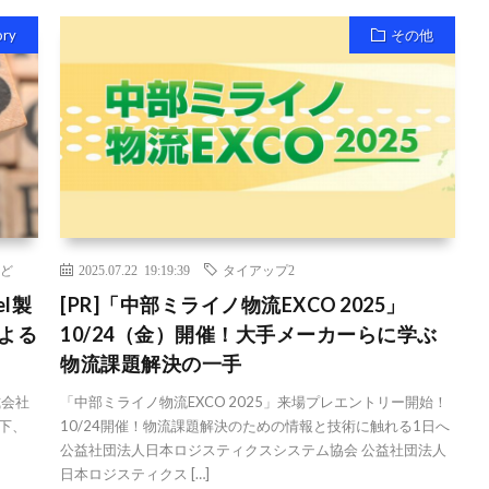
ory
その他
ど
2025.07.22 19:19:39
タイアップ2
el製
[PR]「中部ミライノ物流EXCO 2025」
による
10/24（金）開催！大手メーカーらに学ぶ
物流課題解決の一手
式会社
「中部ミライノ物流EXCO 2025」来場プレエントリー開始！
（以下、
10/24開催！物流課題解決のための情報と技術に触れる1日へ
公益社団法人日本ロジスティクスシステム協会 公益社団法人
日本ロジスティクス […]