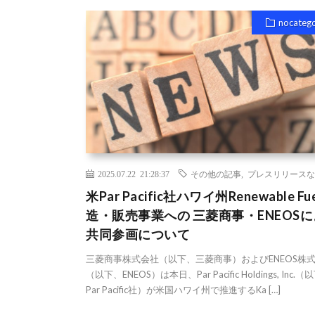
nocateg
2025.07.22 21:28:37
その他の記事
,
プレスリリースな
米Par Pacific社ハワイ州Renewable Fu
造・販売事業への 三菱商事・ENEOS
共同参画について
三菱商事株式会社（以下、三菱商事）およびENEOS株
（以下、ENEOS）は本日、Par Pacific Holdings, Inc.
Par Pacific社）が米国ハワイ州で推進するKa […]