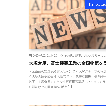
nocateg
2025.07.22 21:44:20
その他の記事
,
プレスリリースな
大塚倉庫、富士製薬工業の全国物流を
－医薬品の安定供給実現に向けて－ 大塚グループの物
う大塚倉庫株式会社 大阪市港区、代表取締役社長 濵長
以下「大塚倉庫」）と女性医療用医薬品、バイオシミラ
造影剤などを開発 製造 販売 […]