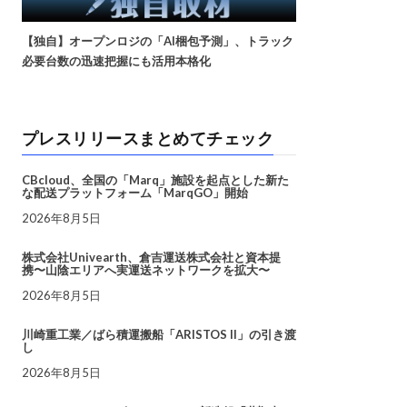
【独自】オープンロジの「AI梱包予測」、トラック
必要台数の迅速把握にも活用本格化
プレスリリースまとめてチェック
CBcloud、全国の「Marq」施設を起点とした新た
な配送プラットフォーム「MarqGO」開始
2026年8月5日
株式会社Univearth、倉吉運送株式会社と資本提
携〜山陰エリアへ実運送ネットワークを拡大〜
2026年8月5日
川崎重工業／ばら積運搬船「ARISTOS II」の引き渡
し
2026年8月5日