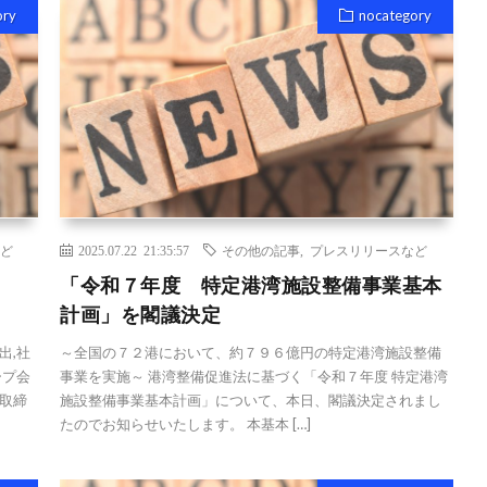
ory
nocategory
ど
2025.07.22 21:35:57
その他の記事
,
プレスリリースなど
-
「令和７年度 特定港湾施設整備事業基本
計画」を閣議決定
出,社
～全国の７２港において、約７９６億円の特定港湾施設整備
ープ会
事業を実施～ 港湾整備促進法に基づく「令和７年度 特定港湾
表取締
施設整備事業基本計画」について、本日、閣議決定されまし
たのでお知らせいたします。 本基本 […]