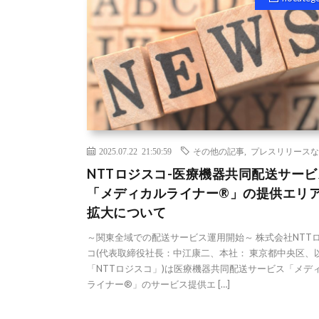
2025.07.22 21:50:59
その他の記事
,
プレスリリースな
NTTロジスコ-医療機器共同配送サービ
「メディカルライナー®」の提供エリ
拡大について
～関東全域での配送サービス運用開始～ 株式会社NTT
コ(代表取締役社長：中江康二、本社： 東京都中央区、
「NTTロジスコ」)は医療機器共同配送サービス「メデ
ライナー®」のサービス提供エ […]