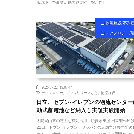
る環境下で事業活動の継続性・安定性 […]
物流施設/不動
テクノロジー/
2025.07.22 19:07:47
テクノロジー
,
プレスリリースなど
,
物流施設
日立、セブン-イレブンの物流センター
動式蓄電池など納入し実証実験開始
太陽光由来の電力を有効活用、脱炭素支援 日立製作所は
22日、セブン-イレブン・ジャパンの店舗向け共同配送
ーとして機能している「チルド・フローズン日野センタ