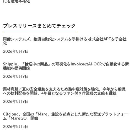
にも活用本格化
プレスリリースまとめてチェック
両備システムズ、物流自動化システムを手掛ける 株式会社APTを子会社
化
2026年8月9日
Shippio、「輸送中の商品」の可視化をInvoiceのAI-OCRで自動化する新
機能を提供開始
2026年8月9日
栗林商船／夏の安全運航を支えるため熱中症対策を強化。今年から船員
への飲料配布を開始、4年目となるファン付き作業服の支給も継続
2026年8月9日
CBcloud、全国の「Marq」施設を起点とした新たな配送プラットフォー
ム「MarqGO」開始
2026年8月5日