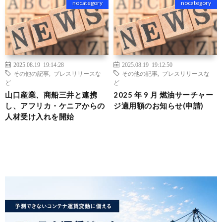
nocategory
nocategory
2025.08.19 19:14:28
2025.08.19 19:12:50
その他の記事
,
プレスリリースな
その他の記事
,
プレスリリースな
ど
ど
山口産業、商船三井と連携
2025 年 9 月 燃油サーチャー
し、アフリカ・ケニアからの
ジ適用額のお知らせ(申請)
人材受け入れを開始