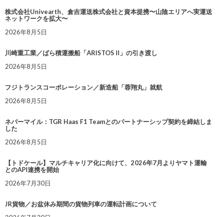
株式会社Univearth、倉吉運送株式会社と資本提携〜山陰エリアへ実運送
ネットワークを拡大〜
2026年8月5日
川崎重工業／ばら積運搬船「ARISTOS II」の引き渡し
2026年8月5日
フジトランスコーポレーション／新造船「蓉翔丸」就航
2026年8月5日
ネバーマイル：TGR Haas F1 Teamとのパートナーシップ契約を締結しま
した
2026年8月5日
【トドケール】マルチキャリア化に向けて、2026年7月よりヤマト運輸
とのAPI連携を開始
2026年7月30日
JR貨物／お盆休み期間の貨物列車の運転計画について