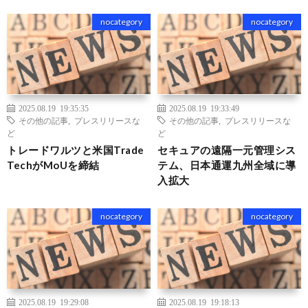
nocategory
nocategory
2025.08.19 19:35:35
2025.08.19 19:33:49
その他の記事
,
プレスリリースな
その他の記事
,
プレスリリースな
ど
ど
トレードワルツと米国Trade
セキュアの遠隔一元管理シス
TechがMoUを締結
テム、日本通運九州全域に導
入拡大
nocategory
nocategory
2025.08.19 19:29:08
2025.08.19 19:18:13