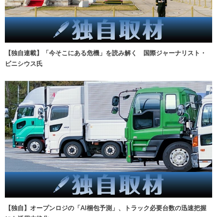
【独自連載】「今そこにある危機」を読み解く 国際ジャーナリスト・
ビニシウス氏
【独自】オープンロジの「AI梱包予測」、トラック必要台数の迅速把握