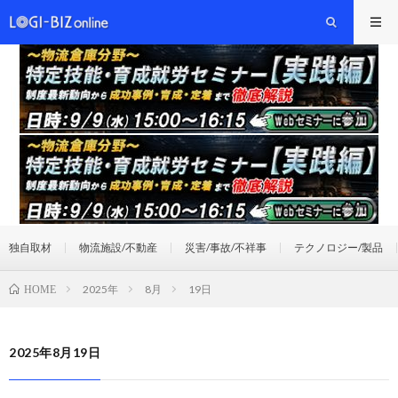
独自取材
物流施設/不動産
災害/事故/不祥事
テクノロジー/製品
2025年
8月
19日
HOME
2025年8月19日