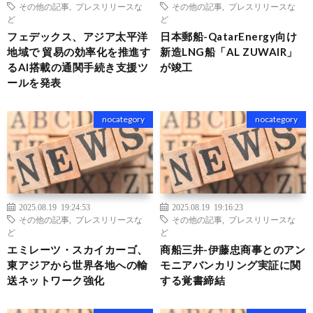
その他の記事
,
プレスリリースな
その他の記事
,
プレスリリースな
ど
ど
フェデックス、アジア太平洋
日本郵船-QatarEnergy向け
地域で 貿易の効率化を推進す
新造LNG船「AL ZUWAIR」
るAI搭載の通関手続き支援ツ
が竣工
ールを発表
nocategory
nocategory
2025.08.19 19:24:53
2025.08.19 19:16:23
その他の記事
,
プレスリリースな
その他の記事
,
プレスリリースな
ど
ど
エミレーツ・スカイカーゴ、
商船三井-伊藤忠商事とのアン
東アジアから世界各地への輸
モニアバンカリング実証に関
送ネットワーク強化
する覚書締結