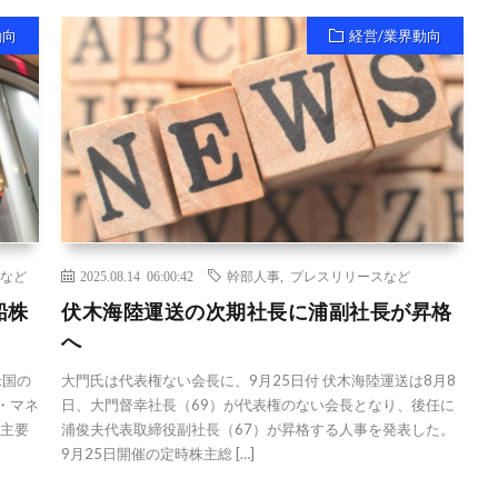
動向
経営/業界動向
など
2025.08.14 06:00:42
幹部人事
,
プレスリリースなど
船株
伏木海陸運送の次期社長に浦副社長が昇格
へ
米国の
大門氏は代表権ない会長に、9月25日付 伏木海陸運送は8月8
ル・マネ
日、大門督幸社長（69）が代表権のない会長となり、後任に
、主要
浦俊夫代表取締役副社長（67）が昇格する人事を発表した。
9月25日開催の定時株主総 […]