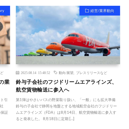
ory
経営/業界動向
ど
2025.08.14 15:48:52
動向/展望
,
プレスリリースなど
の業
鈴与子会社のフジドリームエアラインズ、
航空貨物輸送に参入へ
ート引
第1弾はやさいバスの野菜取り扱い、「一般」にも拡大準備
社
鈴与の子会社で静岡を地盤とする地域航空会社のフジドリー
務保証
ムエアラインズ（FDA）は8月14日、航空貨物輸送に参入す
ると発表した。 8月18日に定期 […]