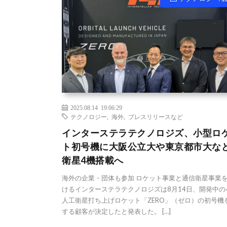
2025.08.14 19:06:29
テクノロジー
,
海外
,
プレスリリースなど
インターステラテクノロジズ、小型ロ
ト初号機に大阪公立大や東京都市大な
衛星4機搭載へ
海外の企業・団体も参加 ロケット事業と通信衛星事業
けるインターステラテクノロジズは8月14日、開発中の
人工衛星打ち上げロケット「ZERO」（ゼロ）の初号機
する顧客が決定したと発表した。 […]