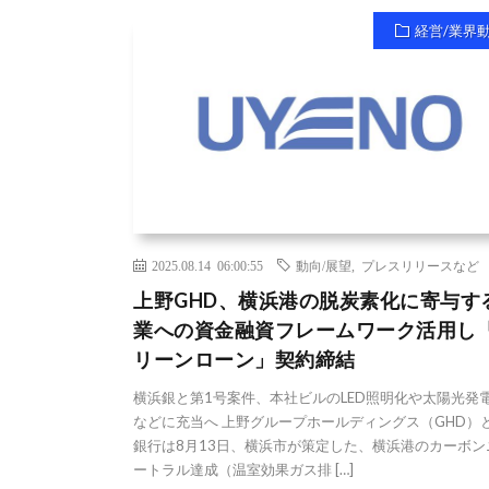
経営/業界
2025.08.14 06:00:55
動向/展望
,
プレスリリースなど
上野GHD、横浜港の脱炭素化に寄与す
業への資金融資フレームワーク活用し
リーンローン」契約締結
横浜銀と第1号案件、本社ビルのLED照明化や太陽光発
などに充当へ 上野グループホールディングス（GHD）
銀行は8月13日、横浜市が策定した、横浜港のカーボン
ートラル達成（温室効果ガス排 […]