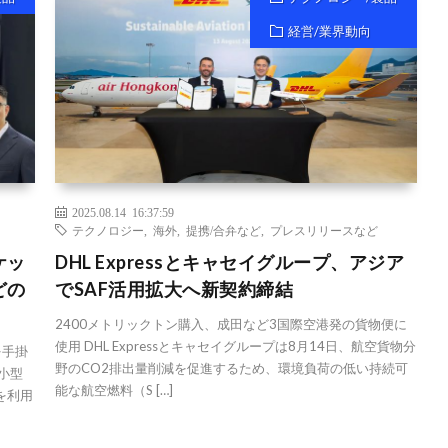
経営/業界動向
2025.08.14 16:37:59
テクノロジー
,
海外
,
提携/合弁など
,
プレスリリースなど
ケッ
DHL Expressとキャセイグループ、アジア
どの
でSAF活用拡大へ新契約締結
2400メトリックトン購入、成田など3国際空港発の貨物便に
使用 DHL Expressとキャセイグループは8月14日、航空貨物分
を手掛
野のCO2排出量削減を促進するため、環境負荷の低い持続可
小型
能な航空燃料（S […]
を利用