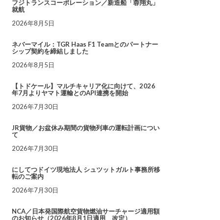
フジトランスコーポレーション／新造船「蓉翔丸」
就航
2026年8月5日
ネバーマイル：TGR Haas F1 Teamとのパートナー
シップ契約を締結しました
2026年8月5日
【トドケール】マルチキャリア化に向けて、2026
年7月よりヤマト運輸とのAPI連携を開始
2026年7月30日
JR貨物／お盆休み期間の貨物列車の運転計画につい
て
2026年7月30日
にしてつドイツ現地法人 シュツットガルト事務所移
転のご案内
2026年7月30日
NCA／日本発国際航空貨物燃油サーチャージ適用額
のお知らせ（2026年8月1日適用 改定）