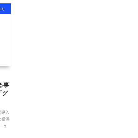
動向
る事
「グ
電導入
と横浜
ニュ