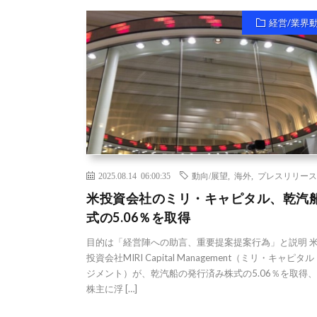
経営/業界
2025.08.14 06:00:35
動向/展望
,
海外
,
プレスリリース
米投資会社のミリ・キャピタル、乾汽
式の5.06％を取得
目的は「経営陣への助言、重要提案提案行為」と説明 
投資会社MIRI Capital Management（ミリ・キャピタ
ジメント）が、乾汽船の発行済み株式の5.06％を取得
株主に浮 […]