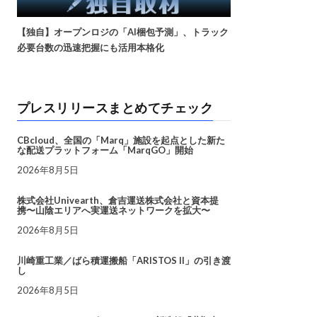
【独自】オープンロジの「AI梱包予測」、トラック
必要台数の迅速把握にも活用本格化
プレスリリースまとめてチェック
CBcloud、全国の「Marq」施設を起点とした新た
な配送プラットフォーム「MarqGO」開始
2026年8月5日
株式会社Univearth、倉吉運送株式会社と資本提
携〜山陰エリアへ実運送ネットワークを拡大〜
2026年8月5日
川崎重工業／ばら積運搬船「ARISTOS II」の引き渡
し
2026年8月5日