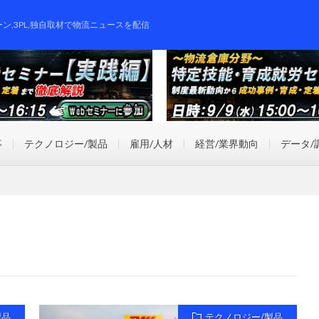
ーン,3PL,独自取材で物流ニュースを配信
事
テクノロジー/製品
雇用/人材
経営/業界動向
データ/
製品
テクノロジー/製品