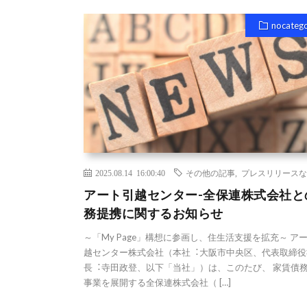
nocateg
2025.08.14 16:00:40
その他の記事
,
プレスリリースな
アート引越センター-全保連株式会社と
務提携に関するお知らせ
～「My Page」構想に参画し、住生活支援を拡充～ ア
越センター株式会社（本社︓⼤阪市中央区、代表取締役
⻑︓寺⽥政登、以下「当社」）は、このたび、 家賃債
事業を展開する全保連株式会社（ […]