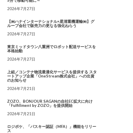
5分で移動可能に～
2026年7月27日
【㈱ハナインターナショナル×星清重機運輸㈱】グ
ループ会社で販売力の更なる強化ねらう
2026年7月27日
東京ミッドタウン八重洲でロボット配送サービスを
本格始動
2026年7月27日
上組／コンテナ物流最適化サービスを提供する スタ
ートアップ企業「OneStream株式会社」への出資
のお知らせ
2026年7月21日
ZOZO、BONJOUR SAGANの自社EC拡大に向け
「Fulfillment by ZOZO」を提供開始
2026年7月21日
ロジポケ、「パスキー認証（MFA）」機能をリリー
ス