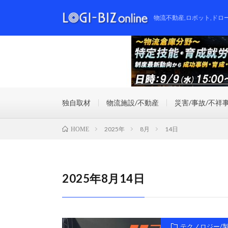
物流不動産,ロボット,ドロ
独自取材
物流施設/不動産
災害/事故/不祥
2025年
8月
14日
HOME
2025年8月14日
テクノロジー/