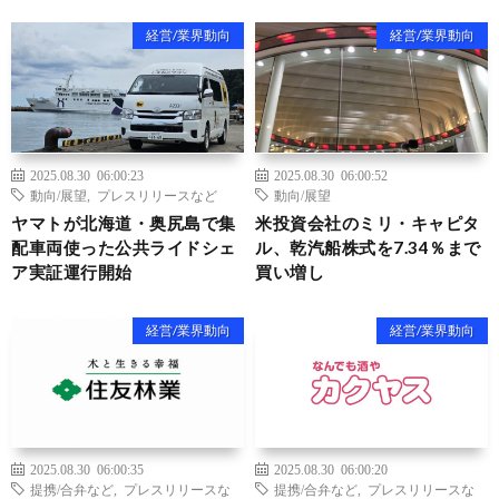
経営/業界動向
経営/業界動向
2025.08.30 06:00:23
2025.08.30 06:00:52
動向/展望
,
プレスリリースなど
動向/展望
ヤマトが北海道・奥尻島で集
米投資会社のミリ・キャピタ
配車両使った公共ライドシェ
ル、乾汽船株式を7.34％まで
ア実証運行開始
買い増し
経営/業界動向
経営/業界動向
2025.08.30 06:00:35
2025.08.30 06:00:20
提携/合弁など
,
プレスリリースな
提携/合弁など
,
プレスリリースな