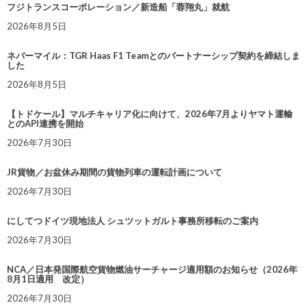
フジトランスコーポレーション／新造船「蓉翔丸」就航
2026年8月5日
ネバーマイル：TGR Haas F1 Teamとのパートナーシップ契約を締結しま
した
2026年8月5日
【トドケール】マルチキャリア化に向けて、2026年7月よりヤマト運輸
とのAPI連携を開始
2026年7月30日
JR貨物／お盆休み期間の貨物列車の運転計画について
2026年7月30日
にしてつドイツ現地法人 シュツットガルト事務所移転のご案内
2026年7月30日
NCA／日本発国際航空貨物燃油サーチャージ適用額のお知らせ（2026年
8月1日適用 改定）
2026年7月30日