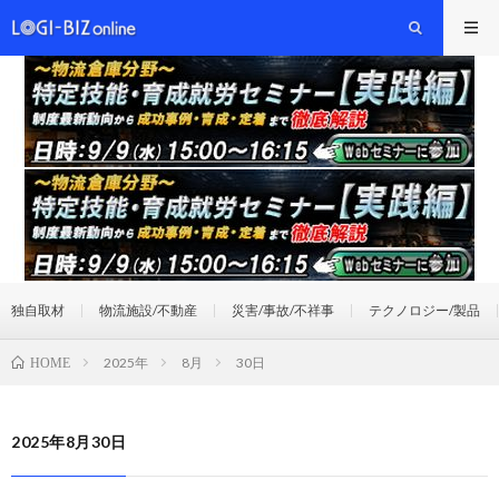
独自取材
物流施設/不動産
災害/事故/不祥事
テクノロジー/製品
2025年
8月
30日
HOME
2025年8月30日