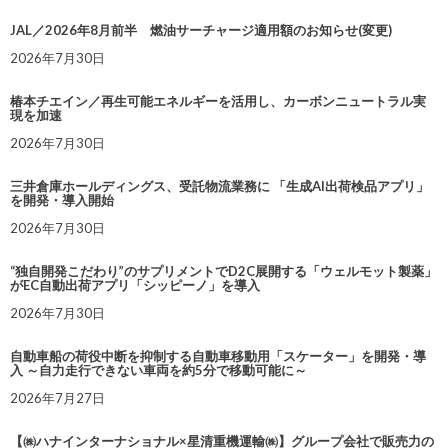
JAL／2026年8月前半 燃油サーチャージ適用額のお知らせ(変更)
2026年7月30日
椿本チエイン／再生可能エネルギーを活用し、カーボンニュートラル実
現を加速
2026年7月30日
三井倉庫ホールディングス、受託物流業務に 「生成AI出荷検品アプリ」
を開発・導入開始
2026年7月30日
“独自開発こだわり”のサプリメントでD2C展開する「ウェルモット製薬」
がEC自動出荷アプリ「シッピーノ」を導入
2026年7月30日
自動車船の荷役中断を抑制する自動車移動用「スケーター」を開発・導
入 ～自力走行できない車両を約5分で移動可能に～
2026年7月27日
【㈱ハナインターナショナル×星清重機運輸㈱】グループ会社で販売力の