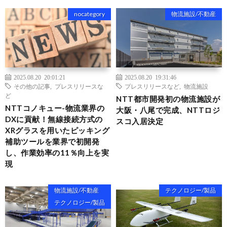
nocategory
物流施設/不動産
2025.08.20 20:01:21
2025.08.20 19:31:46
その他の記事
,
プレスリリースな
プレスリリースなど
,
物流施設
ど
NTT都市開発初の物流施設が
NTTコノキュー-物流業界の
⼤阪・⼋尾で完成、NTTロジ
DXに貢献！無線接続方式の
スコ入居決定
XRグラスを用いたピッキング
補助ツールを業界で初開発
し、作業効率の11％向上を実
現
物流施設/不動産
テクノロジー/製品
テクノロジー/製品