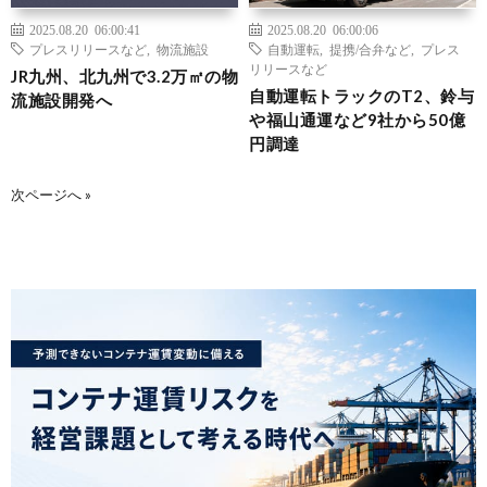
2025.08.20 06:00:41
2025.08.20 06:00:06
プレスリリースなど
,
物流施設
自動運転
,
提携/合弁など
,
プレス
リリースなど
JR九州、北九州で3.2万㎡の物
自動運転トラックのT2、鈴与
流施設開発へ
や福山通運など9社から50億
円調達
次ページへ »