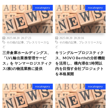
nocategory
nocategory
2025.08.20 20:27:23
2025.08.20 20:20:16
その他の記事
,
プレスリリースな
その他の記事
,
プレスリリースな
ど
ど
三井倉庫ホールディングス、
キリングループロジスティク
「LVL輸出業務管理サービ
ス、MOVO Berthの分析機能
ス」を ヤンマーロジスティク
を活用し、構内滞在1時間以
ス(株)の物流業務に提供
内を目指す全社プロジェクト
を本格展開
nocategory
nocategory