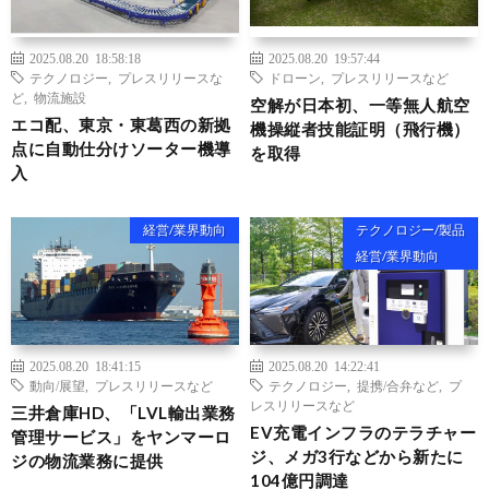
2025.08.20 18:58:18
2025.08.20 19:57:44
テクノロジー
,
プレスリリースな
ドローン
,
プレスリリースなど
ど
,
物流施設
空解が日本初、一等無人航空
エコ配、東京・東葛西の新拠
機操縦者技能証明（飛行機）
点に自動仕分けソーター機導
を取得
入
経営/業界動向
テクノロジー/製品
経営/業界動向
2025.08.20 18:41:15
2025.08.20 14:22:41
動向/展望
,
プレスリリースなど
テクノロジー
,
提携/合弁など
,
プ
レスリリースなど
三井倉庫HD、「LVL輸出業務
EV充電インフラのテラチャー
管理サービス」をヤンマーロ
ジ、メガ3行などから新たに
ジの物流業務に提供
104億円調達