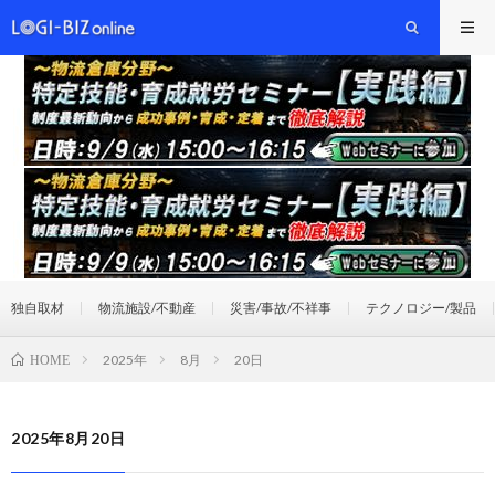
独自取材
物流施設/不動産
災害/事故/不祥事
テクノロジー/製品
2025年
8月
20日
HOME
2025年8月20日