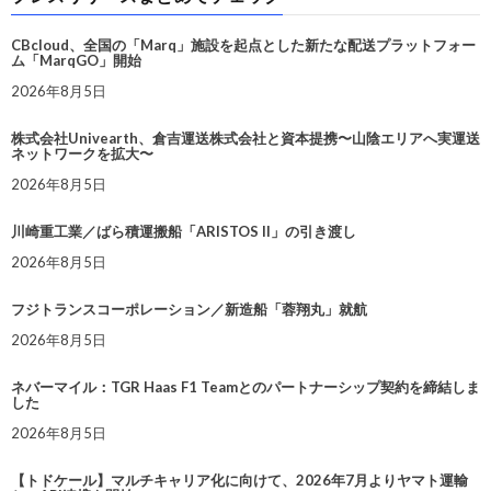
CBcloud、全国の「Marq」施設を起点とした新たな配送プラットフォー
ム「MarqGO」開始
2026年8月5日
株式会社Univearth、倉吉運送株式会社と資本提携〜山陰エリアへ実運送
ネットワークを拡大〜
2026年8月5日
川崎重工業／ばら積運搬船「ARISTOS II」の引き渡し
2026年8月5日
フジトランスコーポレーション／新造船「蓉翔丸」就航
2026年8月5日
ネバーマイル：TGR Haas F1 Teamとのパートナーシップ契約を締結しま
した
2026年8月5日
【トドケール】マルチキャリア化に向けて、2026年7月よりヤマト運輸