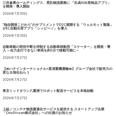
三井倉庫ホールディングス、受託物流業務に 「生成AI出荷検品アプリ」
を開発・導入開始
2026年7月30日
“独自開発こだわり”のサプリメントでD2C展開する「ウェルモット製薬」
がEC自動出荷アプリ「シッピーノ」を導入
2026年7月30日
自動車船の荷役中断を抑制する自動車移動用「スケーター」を開発・導
入 ～自力走行できない車両を約5分で移動可能に～
2026年7月27日
【㈱ハナインターナショナル×星清重機運輸㈱】グループ会社で販売力の
更なる強化ねらう
2026年7月27日
東京ミッドタウン八重洲でロボット配送サービスを本格始動
2026年7月27日
上組／コンテナ物流最適化サービスを提供する スタートアップ企業
「OneStream株式会社」への出資のお知らせ