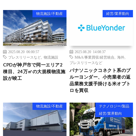
物流施設/不動産
経営/業界動向
2025.08.20 06:00:57
2025.08.20 14:08:37
プレスリリースなど
,
物流施設
M&A/事業買収/経営統合
,
海外
,
プレスリリースなど
CPDが神戸市で同一エリア2
パナソニックコネクト系のブ
棟目、24万㎡の大規模物流施
ルーヨンダー、小売業者の返
設が竣工
品業務支援手掛ける米オプト
ロを買収
物流施設/不動産
テクノロジー/製品
経営/業界動向