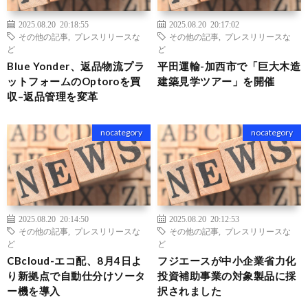
2025.08.20 20:18:55
2025.08.20 20:17:02
その他の記事
,
プレスリリースな
その他の記事
,
プレスリリースな
ど
ど
Blue Yonder、返品物流プラ
平田運輸-加西市で「巨大木造
ットフォームのOptoroを買
建築見学ツアー」を開催
収–返品管理を変革
nocategory
nocategory
2025.08.20 20:14:50
2025.08.20 20:12:53
その他の記事
,
プレスリリースな
その他の記事
,
プレスリリースな
ど
ど
CBcloud-エコ配、8月4日よ
フジエースが中小企業省力化
り新拠点で自動仕分けソータ
投資補助事業の対象製品に採
ー機を導入
択されました