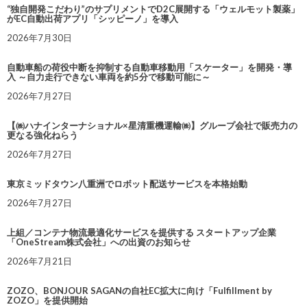
“独自開発こだわり”のサプリメントでD2C展開する「ウェルモット製薬」
がEC自動出荷アプリ「シッピーノ」を導入
2026年7月30日
自動車船の荷役中断を抑制する自動車移動用「スケーター」を開発・導
入 ～自力走行できない車両を約5分で移動可能に～
2026年7月27日
【㈱ハナインターナショナル×星清重機運輸㈱】グループ会社で販売力の
更なる強化ねらう
2026年7月27日
東京ミッドタウン八重洲でロボット配送サービスを本格始動
2026年7月27日
上組／コンテナ物流最適化サービスを提供する スタートアップ企業
「OneStream株式会社」への出資のお知らせ
2026年7月21日
ZOZO、BONJOUR SAGANの自社EC拡大に向け「Fulfillment by
ZOZO」を提供開始