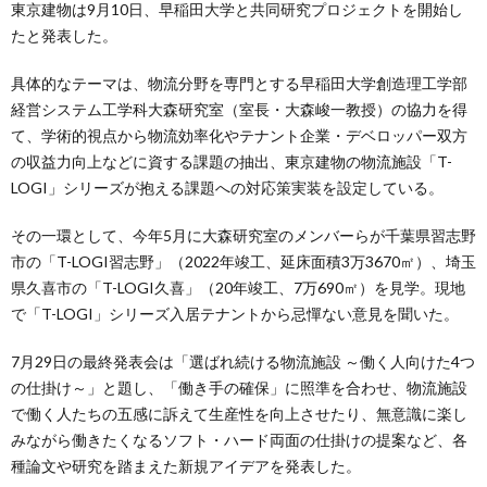
東京建物は9月10日、早稲田大学と共同研究プロジェクトを開始し
たと発表した。
具体的なテーマは、物流分野を専門とする早稲田大学創造理工学部
経営システム工学科大森研究室（室長・大森峻一教授）の協力を得
て、学術的視点から物流効率化やテナント企業・デベロッパー双方
の収益力向上などに資する課題の抽出、東京建物の物流施設「T-
LOGI」シリーズが抱える課題への対応策実装を設定している。
その一環として、今年5月に大森研究室のメンバーらが千葉県習志野
市の「T-LOGI習志野」（2022年竣工、延床面積3万3670㎡）、埼玉
県久喜市の「T-LOGI久喜」（20年竣工、7万690㎡）を見学。現地
で「T-LOGI」シリーズ入居テナントから忌憚ない意見を聞いた。
7月29日の最終発表会は「選ばれ続ける物流施設 ～働く人向けた4つ
の仕掛け～」と題し、「働き手の確保」に照準を合わせ、物流施設
で働く人たちの五感に訴えて生産性を向上させたり、無意識に楽し
みながら働きたくなるソフト・ハード両面の仕掛けの提案など、各
種論文や研究を踏まえた新規アイデアを発表した。