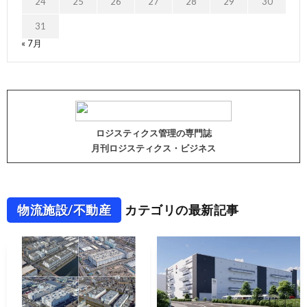
24
25
26
27
28
29
30
31
« 7月
ロジスティクス管理の専門誌
月刊ロジスティクス・ビジネス
物流施設/不動産
カテゴリの最新記事