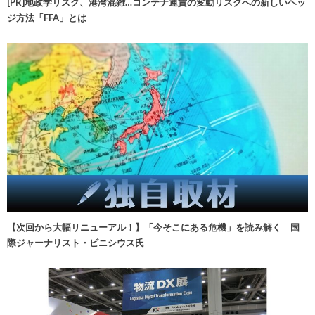
[PR]地政学リスク、港湾混雑…コンテナ運賃の変動リスクへの新しいヘッ
ジ方法「FFA」とは
【次回から大幅リニューアル！】「今そこにある危機」を読み解く 国
際ジャーナリスト・ビニシウス氏