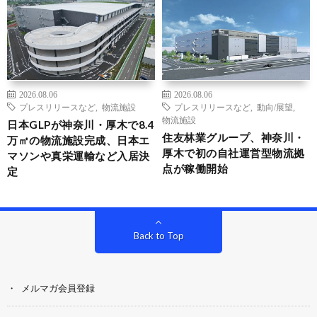
2026.08.06
2026.08.06
プレスリリースなど
,
物流施設
プレスリリースなど
,
動向/展望
,
物流施設
日本GLPが神奈川・厚木で8.4
住友林業グループ、神奈川・
万㎡の物流施設完成、日本エ
厚木で初の自社運営型物流拠
マソンや真栄運輸など入居決
点が稼働開始
定
Back to Top
メルマガ会員登録