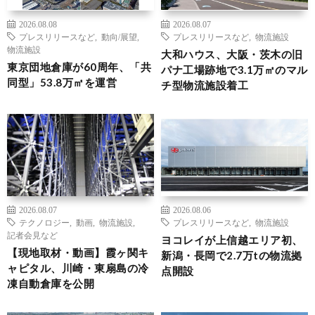
2026.08.08
2026.08.07
プレスリリースなど
,
動向/展望
,
プレスリリースなど
,
物流施設
物流施設
大和ハウス、大阪・茨木の旧
東京団地倉庫が60周年、「共
パナ工場跡地で3.1万㎡のマル
同型」53.8万㎡を運営
チ型物流施設着工
2026.08.07
2026.08.06
テクノロジー
,
動画
,
物流施設
,
プレスリリースなど
,
物流施設
記者会見など
ヨコレイが上信越エリア初、
【現地取材・動画】霞ヶ関キ
新潟・長岡で2.7万tの物流拠
ャピタル、川崎・東扇島の冷
点開設
凍自動倉庫を公開