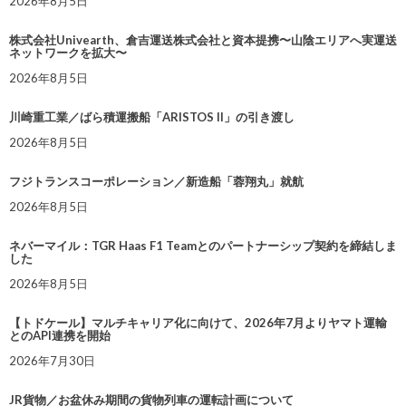
2026年8月5日
株式会社Univearth、倉吉運送株式会社と資本提携〜山陰エリアへ実運送
ネットワークを拡大〜
2026年8月5日
川崎重工業／ばら積運搬船「ARISTOS II」の引き渡し
2026年8月5日
フジトランスコーポレーション／新造船「蓉翔丸」就航
2026年8月5日
ネバーマイル：TGR Haas F1 Teamとのパートナーシップ契約を締結しま
した
2026年8月5日
【トドケール】マルチキャリア化に向けて、2026年7月よりヤマト運輸
とのAPI連携を開始
2026年7月30日
JR貨物／お盆休み期間の貨物列車の運転計画について