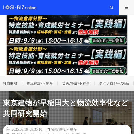
独自取材
物流施設/不動産
災害/事故/不祥事
テクノロジー/製品
東京建物が早稲田大と物流効率化など
共同研究開始
2025.09.10 09:35:10
物流施設/不動産