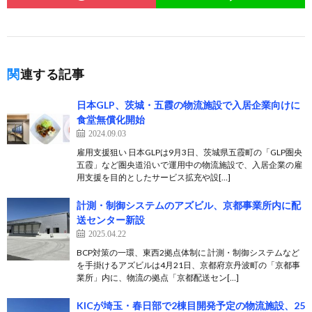
関連する記事
日本GLP、茨城・五霞の物流施設で入居企業向けに
食堂無償化開始
2024.09.03
雇用支援狙い 日本GLPは9月3日、茨城県五霞町の「GLP圏央
五霞」など圏央道沿いで運用中の物流施設で、入居企業の雇
用支援を目的としたサービス拡充や設[…]
計測・制御システムのアズビル、京都事業所内に配
送センター新設
2025.04.22
BCP対策の一環、東西2拠点体制に 計測・制御システムなど
を手掛けるアズビルは4月21日、京都府京丹波町の「京都事
業所」内に、物流の拠点「京都配送セン[…]
KICが埼玉・春日部で2棟目開発予定の物流施設、25