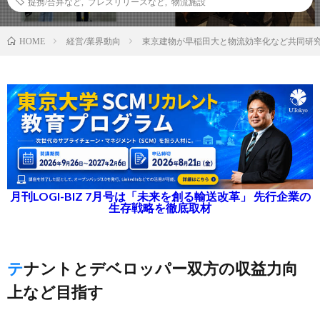
提携/合弁など
,
プレスリリースなど
,
物流施設
経営/業界動向
東京建物が早稲田大と物流効率化など共同研
HOME
月刊LOGI-BIZ 7月号は「未来を創る輸送改革」 先行企業の
生存戦略を徹底取材
テナントとデベロッパー双方の収益力向
上など目指す