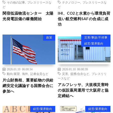
その他の記事
,
プレスリリースな
テクノロジー
,
プレスリリースな
ど
ど
関宿低温物流センター 太陽
IHI、CO2と水素から環境負荷
光発電設備の稼働開始
低い航空燃料SAFの合成に成
功
政策
災害/事故/不祥事
経営/業界動向
2026.01.10 06:00:34
2026.01.10 06:00:39
動向/展望
,
海外
,
記者会見など
災害
,
提携/合弁など
,
プレスリリ
ースなど
片山財務相、重要鉱物の供給
アルフレッサ、大規模災害時
網安定化議論する国際会合に
の仮設薬局運用で大阪府と協
参加へ
定締結へ
経営/業界動向
経営/業界動向