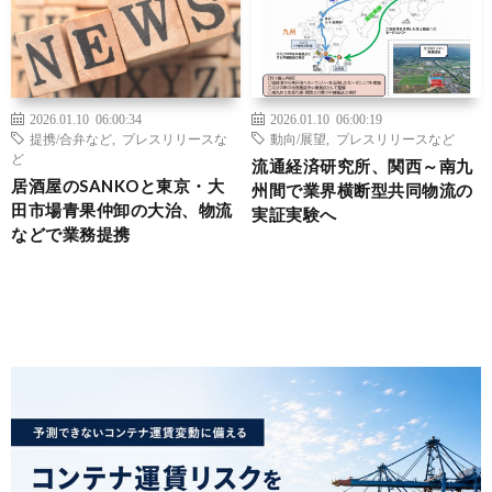
2026.01.10 06:00:34
2026.01.10 06:00:19
提携/合弁など
,
プレスリリースな
動向/展望
,
プレスリリースなど
ど
流通経済研究所、関西～南九
居酒屋のSANKOと東京・大
州間で業界横断型共同物流の
田市場青果仲卸の大治、物流
実証実験へ
などで業務提携