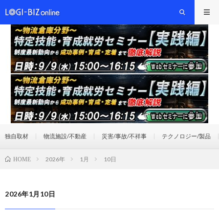
独自取材
物流施設/不動産
災害/事故/不祥事
テクノロジー/製品
2026年
1月
10日
HOME
2026年1月10日