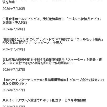
現を加速
2026年7月30日
三井倉庫ホールディングス、受託物流業務に 「生成AI出荷検品アプリ」
を開発・導入開始
2026年7月30日
“独自開発こだわり”のサプリメントでD2C展開する「ウェルモット製薬」
がEC自動出荷アプリ「シッピーノ」を導入
2026年7月30日
自動車船の荷役中断を抑制する自動車移動用「スケーター」を開発・導
入 ～自力走行できない車両を約5分で移動可能に～
2026年7月27日
【㈱ハナインターナショナル×星清重機運輸㈱】グループ会社で販売力の
更なる強化ねらう
2026年7月27日
東京ミッドタウン八重洲でロボット配送サービスを本格始動
2026年7月27日