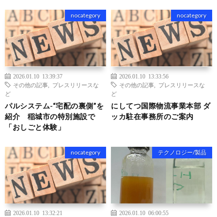
nocategory
nocategory
2026.01.10 13:39:37
2026.01.10 13:33:56
その他の記事
,
プレスリリースな
その他の記事
,
プレスリリースな
ど
ど
パルシステム-“宅配の裏側”を
にしてつ国際物流事業本部 ダ
紹介 稲城市の特別施設で
ッカ駐在事務所のご案内
「おしごと体験」
nocategory
テクノロジー/製品
2026.01.10 13:32:21
2026.01.10 06:00:55