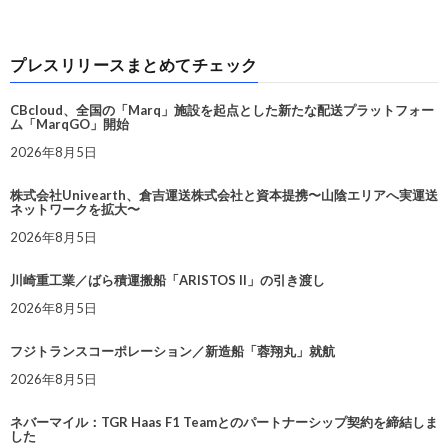
プレスリリースまとめてチェック
CBcloud、全国の「Marq」施設を起点とした新たな配送プラットフォー
ム「MarqGO」開始
2026年8月5日
株式会社Univearth、倉吉運送株式会社と資本提携〜山陰エリアへ実運送
ネットワークを拡大〜
2026年8月5日
川崎重工業／ばら積運搬船「ARISTOS II」の引き渡し
2026年8月5日
フジトランスコーポレーション／新造船「蓉翔丸」就航
2026年8月5日
ネバーマイル：TGR Haas F1 Teamとのパートナーシップ契約を締結しま
した