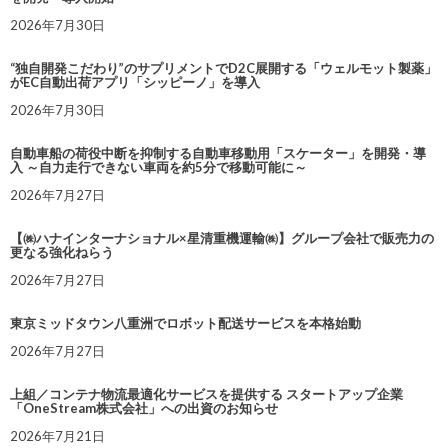
2026年7月30日
“独自開発こだわり”のサプリメントでD2C展開する「ウェルモット製薬」
がEC自動出荷アプリ「シッピーノ」を導入
2026年7月30日
自動車船の荷役中断を抑制する自動車移動用「スケーター」を開発・導
入 ～自力走行できない車両を約5分で移動可能に～
2026年7月27日
【㈱ハナインターナショナル×星清重機運輸㈱】グループ会社で販売力の
更なる強化ねらう
2026年7月27日
東京ミッドタウン八重洲でロボット配送サービスを本格始動
2026年7月27日
上組／コンテナ物流最適化サービスを提供する スタートアップ企業
「OneStream株式会社」への出資のお知らせ
2026年7月21日