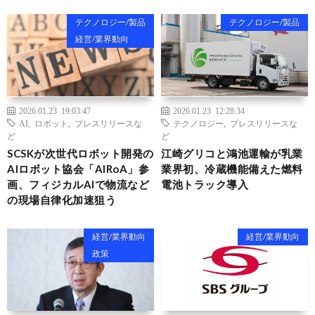
テクノロジー/製品
テクノロジー/製品
経営/業界動向
2026.01.23 19:03:47
2026.01.23 12:28:34
AI
,
ロボット
,
プレスリリースな
テクノロジー
,
プレスリリースな
ど
ど
SCSKが次世代ロボット開発の
江崎グリコと鴻池運輸が乳業
AIロボット協会「AIRoA」参
業界初、冷蔵機能備えた燃料
画、フィジカルAIで物流など
電池トラック導入
の現場自律化加速狙う
経営/業界動向
経営/業界動向
政策