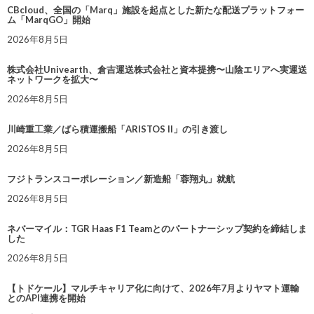
CBcloud、全国の「Marq」施設を起点とした新たな配送プラットフォー
ム「MarqGO」開始
2026年8月5日
株式会社Univearth、倉吉運送株式会社と資本提携〜山陰エリアへ実運送
ネットワークを拡大〜
2026年8月5日
川崎重工業／ばら積運搬船「ARISTOS II」の引き渡し
2026年8月5日
フジトランスコーポレーション／新造船「蓉翔丸」就航
2026年8月5日
ネバーマイル：TGR Haas F1 Teamとのパートナーシップ契約を締結しま
した
2026年8月5日
【トドケール】マルチキャリア化に向けて、2026年7月よりヤマト運輸
とのAPI連携を開始