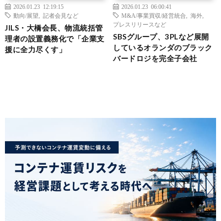
2026.01.23 12:19:15
2026.01.23 06:00:41
動向/展望
,
記者会見など
M&A/事業買収/経営統合
,
海外
,
プレスリリースなど
JILS・大橋会長、物流統括管
SBSグループ、3PLなど展開
理者の設置義務化で「企業支
しているオランダのブラック
援に全力尽くす」
バードロジを完全子会社