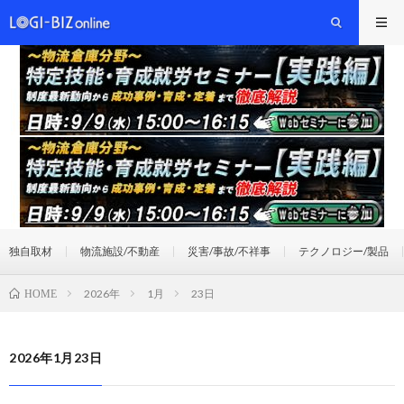
独自取材
物流施設/不動産
災害/事故/不祥事
テクノロジー/製品
2026年
1月
23日
HOME
2026年1月23日