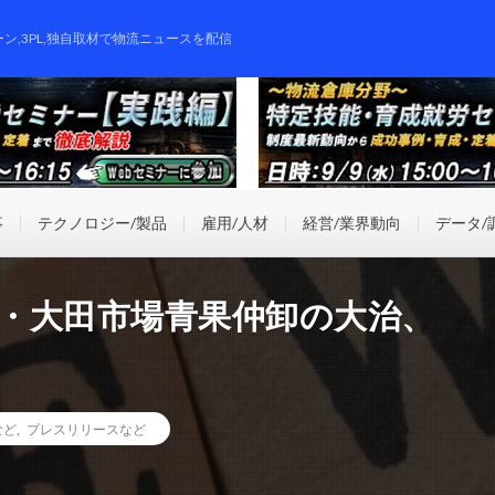
ーン,3PL,独自取材で物流ニュースを配信
事
テクノロジー/製品
雇用/人材
経営/業界動向
データ/
京・大田市場青果仲卸の大治、
など
,
プレスリリースなど