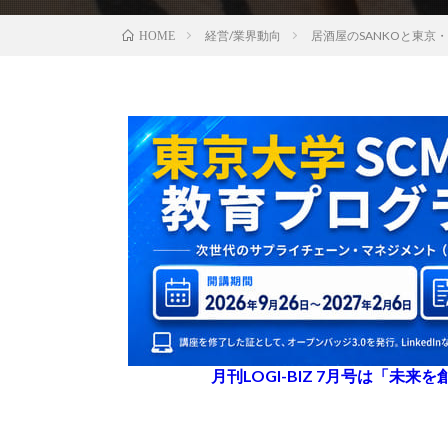
経営/業界動向
居酒屋のSANKOと東
HOME
月刊LOGI-BIZ 7月号は「未