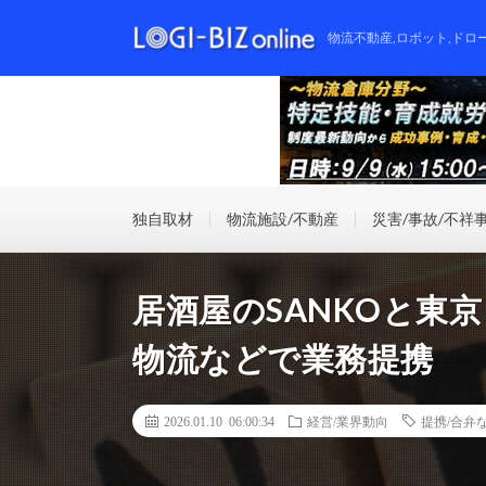
物流不動産,ロボット,ドロ
独自取材
物流施設/不動産
災害/事故/不祥
居酒屋のSANKOと東
物流などで業務提携
2026.01.10 06:00:34
経営/業界動向
提携/合弁