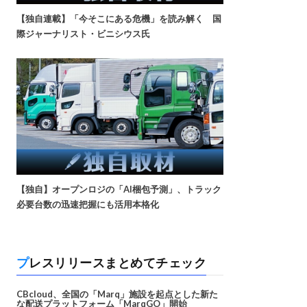
【独自連載】「今そこにある危機」を読み解く 国
際ジャーナリスト・ビニシウス氏
【独自】オープンロジの「AI梱包予測」、トラック
必要台数の迅速把握にも活用本格化
プレスリリースまとめてチェック
CBcloud、全国の「Marq」施設を起点とした新た
な配送プラットフォーム「MarqGO」開始