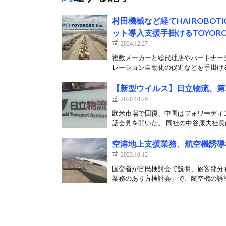
村田機械など経てHAI ROBO
ット導入支援手掛けるTOYOR
2024.12.27
複数メーカーと総代理店やパートナー
レーション自動化の促進などを手掛けるTO
【新型ウイルス】日立物流、第
2020.10.29
欧米市場で回復、中国はフォワーディン
話会見を開いた。 同社の中谷康夫社長は
空港地上支援業務、航空機誘導
2023.10.12
国交省が官民検討会で説明、旅客部分も
業務のあり方検討会」で、航空機の誘導