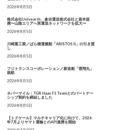
2026年8月5日
株式会社Univearth、倉吉運送株式会社と資本提
携〜山陰エリアへ実運送ネットワークを拡大〜
2026年8月5日
川崎重工業／ばら積運搬船「ARISTOS II」の引き渡
し
2026年8月5日
フジトランスコーポレーション／新造船「蓉翔丸」
就航
2026年8月5日
ネバーマイル：TGR Haas F1 Teamとのパートナー
シップ契約を締結しました
2026年8月5日
【トドケール】マルチキャリア化に向けて、2026
年7月よりヤマト運輸とのAPI連携を開始
2026年7月30日