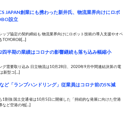
TICS JAPAN創業にも携わった新井氏、物流業界向けにロボ
OBO設立
シップ協定の契約締結も 物流業界向けにロボット技術の導入支援やオペ
YOROB[…]
2四半期の業績はコロナの影響継続も落ち込み幅縮小
グ需要取り込み 日立物流は10月28日、2020年9月中間連結決算の電
新型コ[…]
など「ランプハンドリング」従業員はコロナ前の5%減
1割強 国土交通省は10月5日に開催した「持続的な発展に向けた空港
など空港の地[…]