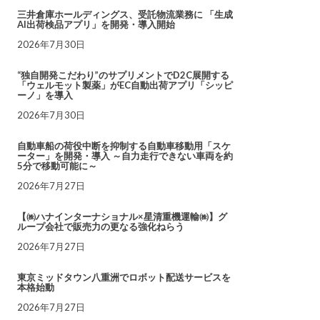
三井倉庫ホールディングス、受託物流業務に 「生成
AI出荷検品アプリ」を開発・導入開始
2026年7月30日
“独自開発こだわり”のサプリメントでD2C展開する
「ウェルモット製薬」がEC自動出荷アプリ「シッピ
ーノ」を導入
2026年7月30日
自動車船の荷役中断を抑制する自動車移動用「スケ
ーター」を開発・導入 ～自力走行できない車両を約
5分で移動可能に～
2026年7月27日
【㈱ハナインターナショナル×星清重機運輸㈱】グ
ループ会社で販売力の更なる強化ねらう
2026年7月27日
東京ミッドタウン八重洲でロボット配送サービスを
本格始動
2026年7月27日