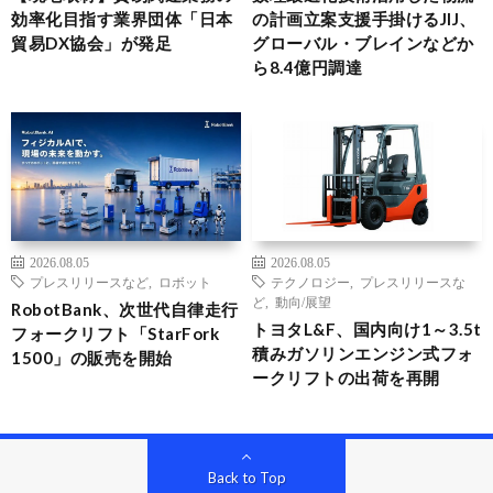
効率化目指す業界団体「日本
の計画立案支援手掛けるJIJ、
貿易DX協会」が発足
グローバル・ブレインなどか
ら8.4億円調達
2026.08.05
2026.08.05
プレスリリースなど
,
ロボット
テクノロジー
,
プレスリリースな
ど
,
動向/展望
RobotBank、次世代自律走行
トヨタL&F、国内向け1～3.5t
フォークリフト「StarFork
積みガソリンエンジン式フォ
1500」の販売を開始
ークリフトの出荷を再開
Back to Top