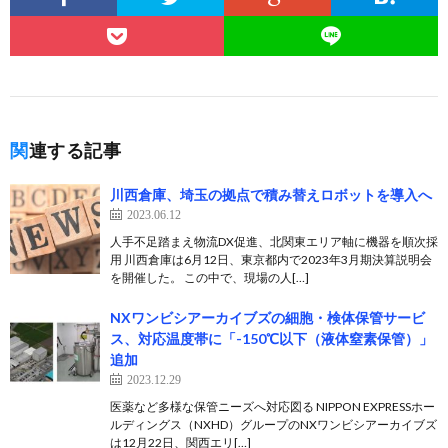
関連する記事
川西倉庫、埼玉の拠点で積み替えロボットを導入へ
2023.06.12
人手不足踏まえ物流DX促進、北関東エリア軸に機器を順次採
用 川西倉庫は6月12日、東京都内で2023年3月期決算説明会
を開催した。 この中で、現場の人[…]
NXワンビシアーカイブズの細胞・検体保管サービ
ス、対応温度帯に「-150℃以下（液体窒素保管）」
追加
2023.12.29
医薬など多様な保管ニーズへ対応図る NIPPON EXPRESSホー
ルディングス（NXHD）グループのNXワンビシアーカイブズ
は12月22日、関西エリ[…]