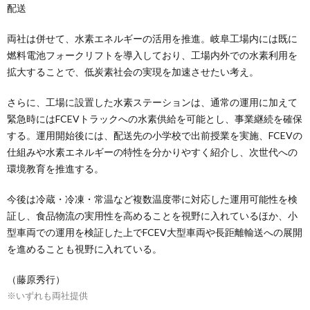
配送
両社は併せて、水素エネルギーの活用を推進。岐阜工場内には既に
燃料電池フォークリフトを導入しており、工場内外での水素利用を
拡大することで、低炭素社会の実現を加速させたい考え。
さらに、工場に設置した水素ステーションは、通常の運用に加えて
緊急時にはFCEVトラックへの水素供給を可能とし、事業継続を確保
する。運用開始後には、配送先の小学校で出前授業を実施、FCEVの
仕組みや水素エネルギーの特性を分かりやすく紹介し、次世代への
環境教育を推進する。
今後は冷蔵・冷凍・常温など複数温度帯に対応した運用可能性を検
証し、食品物流の実用性を高めることを視野に入れているほか、小
型車両での運用を検証した上でFCEV大型車両や長距離輸送への展開
を進めることも視野に入れている。
（藤原秀行）
※いずれも両社提供