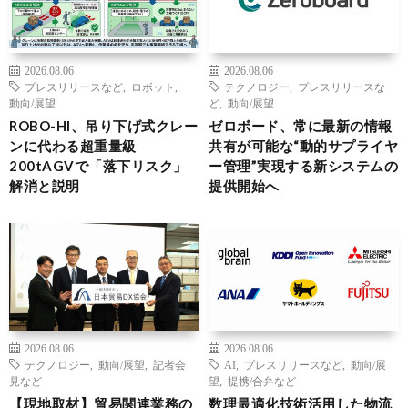
2026.08.06
2026.08.06
プレスリリースなど
,
ロボット
,
テクノロジー
,
プレスリリースな
動向/展望
ど
,
動向/展望
ROBO-HI、吊り下げ式クレー
ゼロボード、常に最新の情報
ンに代わる超重量級
共有が可能な“動的サプライヤ
200tAGVで「落下リスク」
ー管理”実現する新システムの
解消と説明
提供開始へ
2026.08.06
2026.08.06
テクノロジー
,
動向/展望
,
記者会
AI
,
プレスリリースなど
,
動向/展
見など
望
,
提携/合弁など
【現地取材】貿易関連業務の
数理最適化技術活用した物流