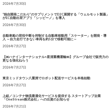
2026年7月30日
“独自開発こだわり”のサプリメントでD2C展開する「ウェルモット製薬」
がEC自動出荷アプリ「シッピーノ」を導入
2026年7月30日
自動車船の荷役中断を抑制する自動車移動用「スケーター」を開発・導
入 ～自力走行できない車両を約5分で移動可能に～
2026年7月27日
【㈱ハナインターナショナル×星清重機運輸㈱】グループ会社で販売力の
更なる強化ねらう
2026年7月27日
東京ミッドタウン八重洲でロボット配送サービスを本格始動
2026年7月27日
上組／コンテナ物流最適化サービスを提供する スタートアップ企業
「OneStream株式会社」への出資のお知らせ
2026年7月21日