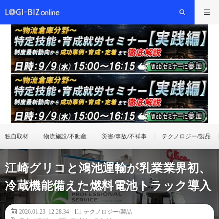
独自取材
物流施設/不動産
災害/事故/不祥事
テクノロジー/製品
江崎グリコと鴻池運輸が乳業業界初、
冷蔵機能備えた燃料電池トラック導入
2026.01.23 12:28:34
テクノロジー/製品