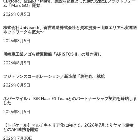
CBcloud、全国の「Marq」施設を起点とした新たな配送プラットフォー
ム「MarqGO」開始
2026年8月5日
株式会社Univearth、倉吉運送株式会社と資本提携〜山陰エリアへ実運送
ネットワークを拡大〜
2026年8月5日
川崎重工業／ばら積運搬船「ARISTOS II」の引き渡し
2026年8月5日
フジトランスコーポレーション／新造船「蓉翔丸」就航
2026年8月5日
ネバーマイル：TGR Haas F1 Teamとのパートナーシップ契約を締結しま
した
2026年8月5日
【トドケール】マルチキャリア化に向けて、2026年7月よりヤマト運輸
とのAPI連携を開始
2026年7月30日