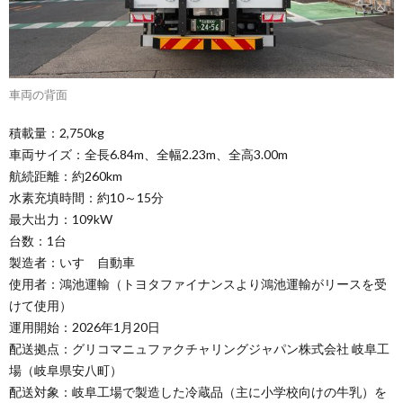
車両の背面
積載量：2,750kg
車両サイズ：全長6.84m、全幅2.23m、全高3.00m
航続距離：約260km
水素充填時間：約10～15分
最大出力：109kW
台数：1台
製造者：いすゞ自動車
使用者：鴻池運輸（トヨタファイナンスより鴻池運輸がリースを受
けて使用）
運用開始：2026年1月20日
配送拠点：グリコマニュファクチャリングジャパン株式会社 岐阜工
場（岐阜県安八町）
配送対象：岐阜工場で製造した冷蔵品（主に小学校向けの牛乳）を