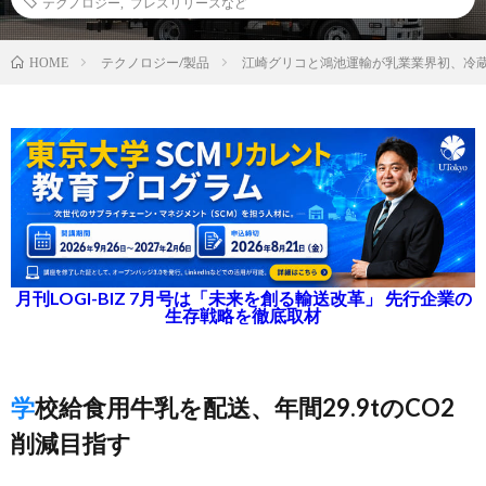
テクノロジー
,
プレスリリースなど
テクノロジー/製品
江崎グリコと鴻池運輸が乳業業界初、冷
HOME
月刊LOGI-BIZ 7月号は「未来を創る輸送改革」 先行企業の
生存戦略を徹底取材
学校給食用牛乳を配送、年間29.9tのCO2
削減目指す