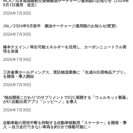
NCA／日本発国際航空貨物燃油サーチャージ適用額のお知らせ（2026年
8月1日適用 改定）
2026年7月30日
JAL／2026年8月前半 燃油サーチャージ適用額のお知らせ(変更)
2026年7月30日
椿本チエイン／再生可能エネルギーを活用し、カーボンニュートラル実
現を加速
2026年7月30日
三井倉庫ホールディングス、受託物流業務に 「生成AI出荷検品アプリ」
を開発・導入開始
2026年7月30日
“独自開発こだわり”のサプリメントでD2C展開する「ウェルモット製薬」
がEC自動出荷アプリ「シッピーノ」を導入
2026年7月30日
自動車船の荷役中断を抑制する自動車移動用「スケーター」を開発・導
入 ～自力走行できない車両を約5分で移動可能に～