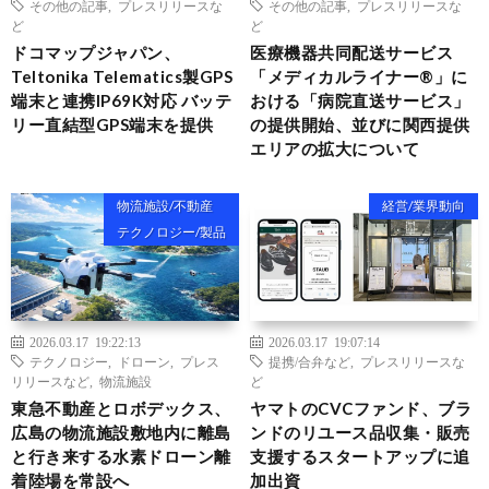
その他の記事
,
プレスリリースな
その他の記事
,
プレスリリースな
ど
ど
ドコマップジャパン、
医療機器共同配送サービス
Teltonika Telematics製GPS
「メディカルライナー®」に
端末と連携IP69K対応 バッテ
おける「病院直送サービス」
リー直結型GPS端末を提供
の提供開始、並びに関西提供
エリアの拡大について
物流施設/不動産
経営/業界動向
テクノロジー/製品
2026.03.17 19:22:13
2026.03.17 19:07:14
テクノロジー
,
ドローン
,
プレス
提携/合弁など
,
プレスリリースな
リリースなど
,
物流施設
ど
東急不動産とロボデックス、
ヤマトのCVCファンド、ブラ
広島の物流施設敷地内に離島
ンドのリユース品収集・販売
と行き来する水素ドローン離
支援するスタートアップに追
着陸場を常設へ
加出資