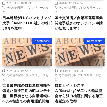
2026.03.17 19:31:29
2026.03.17 19:24:52
その他の記事
,
プレスリリースな
その他の記事
,
プレスリリースな
ど
ど
日本郵船がLNGバンカリング
国土交通省／自動車運送事業
大手「Avenir LNG社」の株式
関連手続きのオンライン申請
50％を取得
が拡充します！
nocategory
nocategory
2026.03.17 19:27:27
2026.03.17 19:17:41
その他の記事
,
プレスリリースな
その他の記事
,
プレスリリースな
ど
ど
世界最先端の自動運航機能を
自動カイトシステ
備えた新造定期内航コンテナ
ム“Seawing”が二つの船級協
船、世界初となる自動運転レ
会から張力検証に関する第三
ベル4相当での商用運航開始
者鑑定を取得