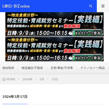
独自取材
物流施設/不動産
災害/事故/不祥事
テクノロジー/製品
2026年
3月
17日
HOME
2026年3月17日