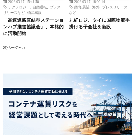
2026.03.17 15:41:50
2026.03.17 18:09:14
テクノロジー
,
自動運転
,
プレス
動向/展望
,
海外
,
プレスリリース
リリースなど
,
物流施設
など
「高速道路直結型ステーショ
丸紅ロジ、タイに国際物流手
ンハブ推進協議会」、本格的
掛ける子会社を新設
に活動開始
次ページへ »