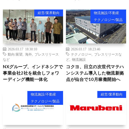
経営/業界動向
物流施設/不動産
テクノロジー/製品
2026.03.17 18:30:10
2026.03.17 18:23:46
動向/展望
,
海外
,
プレスリリース
テクノロジー
,
プレスリリースな
など
ど
,
物流施設
NXグループ、インドネシアで
コクヨ、日立の次世代マテハ
事業会社2社を統合しフォワ
ンシステム導入した物流新拠
ーディング機能一体化
点が仙台で10月稼働開始へ
物流施設/不動産
経営/業界動向
テクノロジー/製品