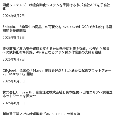
両備システムズ、物流自動化システムを手掛ける 株式会社APTを子会社
化
2026年8月9日
Shippio、「輸送中の商品」の可視化をInvoiceのAI-OCRで自動化する新
機能を提供開始
2026年8月9日
栗林商船／夏の安全運航を支えるため熱中症対策を強化。今年から船員
への飲料配布を開始、4年目となるファン付き作業服の支給も継続
2026年8月9日
CBcloud、全国の「Marq」施設を起点とした新たな配送プラットフォー
ム「MarqGO」開始
2026年8月5日
株式会社Univearth、倉吉運送株式会社と資本提携〜山陰エリアへ実運送
ネットワークを拡大〜
2026年8月5日
川崎重工業／ばら積運搬船「ARISTOS II」の引き渡し