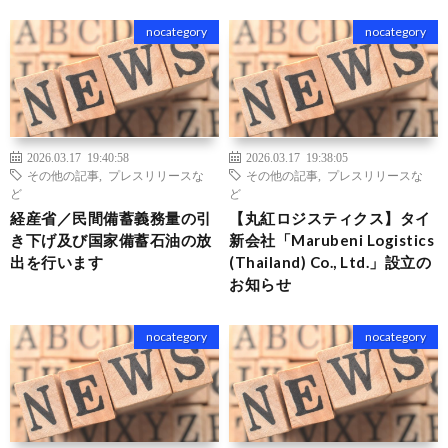
nocategory
nocategory
2026.03.17 19:40:58
2026.03.17 19:38:05
その他の記事
,
プレスリリースな
その他の記事
,
プレスリリースな
ど
ど
経産省／民間備蓄義務量の引
【丸紅ロジスティクス】タイ
き下げ及び国家備蓄石油の放
新会社「Marubeni Logistics
出を行います
(Thailand) Co., Ltd.」設立の
お知らせ
nocategory
nocategory