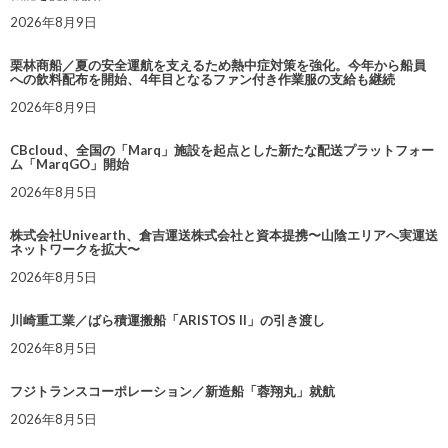
2026年8月9日
栗林商船／夏の安全運航を支えるため熱中症対策を強化。今年から船員
への飲料配布を開始、4年目となるファン付き作業服の支給も継続
2026年8月9日
CBcloud、全国の「Marq」施設を起点とした新たな配送プラットフォー
ム「MarqGO」開始
2026年8月5日
株式会社Univearth、倉吉運送株式会社と資本提携〜山陰エリアへ実運送
ネットワークを拡大〜
2026年8月5日
川崎重工業／ばら積運搬船「ARISTOS II」の引き渡し
2026年8月5日
フジトランスコーポレーション／新造船「蓉翔丸」就航
2026年8月5日