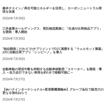
椿本チエイン／再生可能エネルギーを活用し、カーボンニュートラル実
現を加速
2026年7月30日
三井倉庫ホールディングス、受託物流業務に 「生成AI出荷検品アプリ」
を開発・導入開始
2026年7月30日
“独自開発こだわり”のサプリメントでD2C展開する「ウェルモット製薬」
がEC自動出荷アプリ「シッピーノ」を導入
2026年7月30日
自動車船の荷役中断を抑制する自動車移動用「スケーター」を開発・導
入 ～自力走行できない車両を約5分で移動可能に～
2026年7月27日
【㈱ハナインターナショナル×星清重機運輸㈱】グループ会社で販売力の
更なる強化ねらう
2026年7月27日