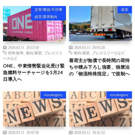
災害/事故/不祥事
政策
経営/業界動向
2026.03.11 20:15:50
2026.03.11 20:05:20
戦争/紛争
,
動向/展望
,
プレスリリ
動向/展望
,
プレスリリースなど
ースなど
着荷主が無償で長時間の荷待
ONE、中東情勢緊迫化受け緊
ちや積み下ろし強要、独禁法
急燃料サーチャージを3月24
の「物流特殊指定」で規制へ
日導入へ
nocategory
nocategory
2026.03.11 18:45:50
2026.03.11 18:41:32