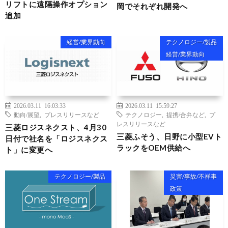
リフトに遠隔操作オプション
岡でそれぞれ開発へ
追加
経営/業界動向
テクノロジー/製品
経営/業界動向
2026.03.11 16:03:33
2026.03.11 15:59:27
動向/展望
,
プレスリリースなど
テクノロジー
,
提携/合弁など
,
プ
レスリリースなど
三菱ロジスネクスト、4月30
三菱ふそう、日野に小型EVト
日付で社名を「ロジスネクス
ラックをOEM供給へ
ト」に変更へ
テクノロジー/製品
災害/事故/不祥事
政策