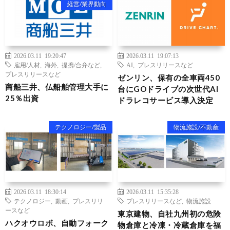
経営/業界動向
2026.03.11 19:20:47
2026.03.11 19:07:13
雇用/人材
,
海外
,
提携/合弁など
,
AI
,
プレスリリースなど
プレスリリースなど
ゼンリン、保有の全車両450
商船三井、仏船舶管理大手に
台にGOドライブの次世代AI
25％出資
ドラレコサービス導入決定
テクノロジー/製品
物流施設/不動産
2026.03.11 18:30:14
2026.03.11 15:35:28
テクノロジー
,
動画
,
プレスリリ
プレスリリースなど
,
物流施設
ースなど
東京建物、自社九州初の危険
ハクオウロボ、自動フォーク
物倉庫と冷凍・冷蔵倉庫を福