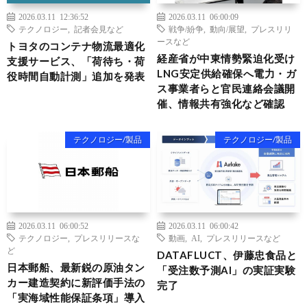
2026.03.11 12:36:52
2026.03.11 06:00:09
テクノロジー
,
記者会見など
戦争/紛争
,
動向/展望
,
プレスリリ
ースなど
トヨタのコンテナ物流最適化
経産省が中東情勢緊迫化受け
支援サービス、「荷待ち・荷
LNG安定供給確保へ電力・ガ
役時間自動計測」追加を発表
ス事業者らと官民連絡会議開
催、情報共有強化など確認
テクノロジー/製品
テクノロジー/製品
2026.03.11 06:00:52
2026.03.11 06:00:42
テクノロジー
,
プレスリリースな
動画
,
AI
,
プレスリリースなど
ど
DATAFLUCT、伊藤忠食品と
日本郵船、最新鋭の原油タン
「受注数予測AI」の実証実験
カー建造契約に新評価手法の
完了
「実海域性能保証条項」導入