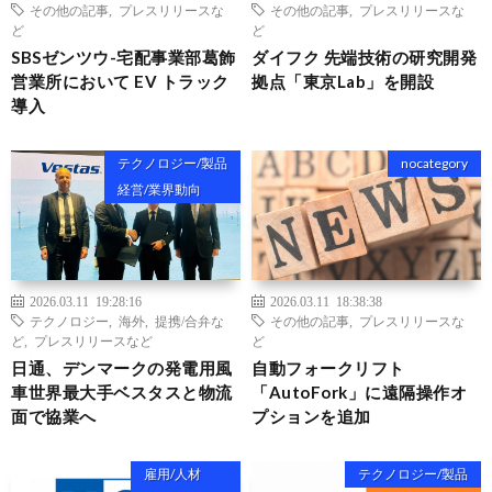
その他の記事
,
プレスリリースな
その他の記事
,
プレスリリースな
ど
ど
SBSゼンツウ-宅配事業部葛飾
ダイフク 先端技術の研究開発
営業所において EV トラック
拠点「東京Lab」を開設
導入
テクノロジー/製品
nocategory
経営/業界動向
2026.03.11 19:28:16
2026.03.11 18:38:38
テクノロジー
,
海外
,
提携/合弁な
その他の記事
,
プレスリリースな
ど
,
プレスリリースなど
ど
日通、デンマークの発電用風
自動フォークリフト
車世界最大手ベスタスと物流
「AutoFork」に遠隔操作オ
面で協業へ
プションを追加
雇用/人材
テクノロジー/製品