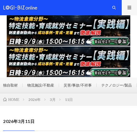
独自取材
物流施設/不動産
災害/事故/不祥事
テクノロジー/製品
2026年
3月
11日
HOME
2026年3月11日