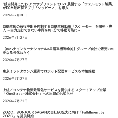
“独自開発こだわり”のサプリメントでD2C展開する「ウェルモット製薬」
がEC自動出荷アプリ「シッピーノ」を導入
2026年7月30日
自動車船の荷役中断を抑制する自動車移動用「スケーター」を開発・導
入 ～自力走行できない車両を約5分で移動可能に～
2026年7月27日
【㈱ハナインターナショナル×星清重機運輸㈱】グループ会社で販売力の
更なる強化ねらう
2026年7月27日
東京ミッドタウン八重洲でロボット配送サービスを本格始動
2026年7月27日
上組／コンテナ物流最適化サービスを提供する スタートアップ企業
「OneStream株式会社」への出資のお知らせ
2026年7月21日
ZOZO、BONJOUR SAGANの自社EC拡大に向け「Fulfillment by
ZOZO」を提供開始