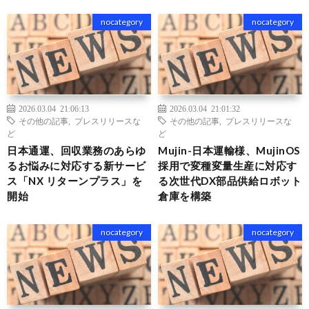
nocategory
nocategory
2026.03.04 21:06:13
2026.03.04 21:01:32
その他の記事
,
プレスリリースな
その他の記事
,
プレスリリースな
ど
ど
日本通運、回収業務のあらゆ
Mujin-日本運輸様、MujinOS
るお悩みに対応する新サービ
採用で変種変量生産に対応す
ス「NX リターンプラス」を
る次世代DX部品供給ロボット
開始
倉庫を構築
nocategory
nocategory