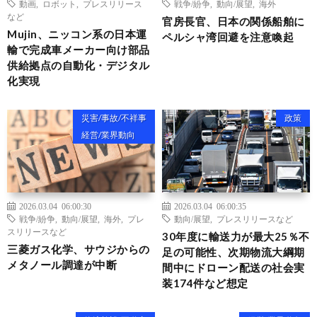
動画
,
ロボット
,
プレスリリース
戦争/紛争
,
動向/展望
,
海外
など
官房長官、日本の関係船舶に
Mujin、ニッコン系の日本運
ペルシャ湾回避を注意喚起
輸で完成車メーカー向け部品
供給拠点の自動化・デジタル
化実現
災害/事故/不祥事
政策
経営/業界動向
2026.03.04 06:00:30
2026.03.04 06:00:35
戦争/紛争
,
動向/展望
,
海外
,
プレ
動向/展望
,
プレスリリースなど
スリリースなど
30年度に輸送力が最大25％不
三菱ガス化学、サウジからの
足の可能性、次期物流大綱期
メタノール調達が中断
間中にドローン配送の社会実
装174件など想定