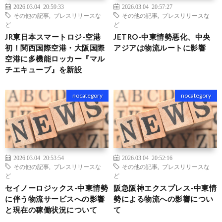
2026.03.04 20:59:33
2026.03.04 20:57:27
その他の記事
,
プレスリリースな
その他の記事
,
プレスリリースな
ど
ど
JR東日本スマートロジ-空港
JETRO-中東情勢悪化、中央
初！関西国際空港・大阪国際
アジアは物流ルートに影響
空港に多機能ロッカー『マル
チエキューブ』を新設
nocategory
nocategory
2026.03.04 20:53:54
2026.03.04 20:52:16
その他の記事
,
プレスリリースな
その他の記事
,
プレスリリースな
ど
ど
セイノーロジックス-中東情勢
阪急阪神エクスプレス-中東情
に伴う物流サービスへの影響
勢による物流への影響につい
と現在の稼働状況について
て