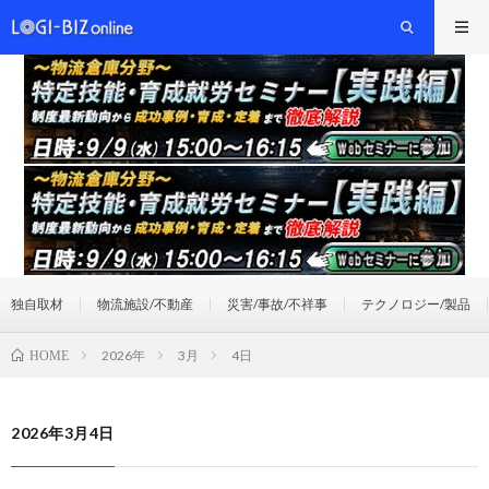
独自取材
物流施設/不動産
災害/事故/不祥事
テクノロジー/製品
2026年
3月
4日
HOME
2026年3月4日