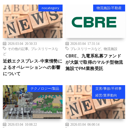
nocategory
物流施設/不動産
2026.03.04 20:50:33
2026.03.04 17:31:14
その他の記事
,
プレスリリースな
プレスリリースなど
,
物流施設
ど
CBRE、九電系私募ファンド
近鉄エクスプレス-中東情勢に
が大阪で取得のマルチ型物流
よるオペレーションへの影響
施設でPM業務受託
について
テクノロジー/製品
災害/事故/不祥事
経営/業界動向
2026.03.04 10:08:22
2026.03.04 06:00:14