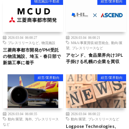
物流施設/不動産
経営/業界動向
2026.03.04 06:00:27
2026.03.04 06:00:21
プレスリリースなど
,
物流施設
M&A/事業買収/経営統合
,
動向/展
望
,
プレスリリースなど
三菱商事都市開発がPM受託
アセンド、食品業界向け3PL
の物流施設、埼玉・春日部で
手掛ける札幌の企業を買収
新築工事に着手
経営/業界動向
経営/業界動向
2026.03.04 06:00:35
2026.03.04 06:00:22
動向/展望
,
海外
,
プレスリリース
動向/展望
,
プレスリリースなど
など
Logpose Technologies、