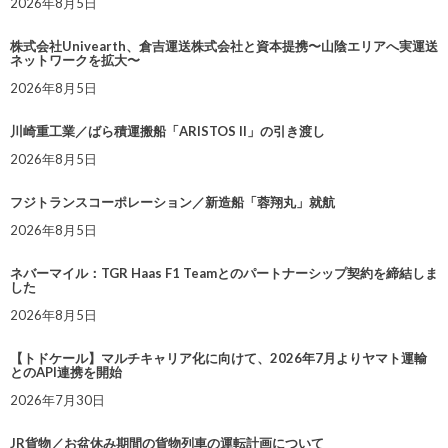
2026年8月5日
株式会社Univearth、倉吉運送株式会社と資本提携〜山陰エリアへ実運送
ネットワークを拡大〜
2026年8月5日
川崎重工業／ばら積運搬船「ARISTOS II」の引き渡し
2026年8月5日
フジトランスコーポレーション／新造船「蓉翔丸」就航
2026年8月5日
ネバーマイル：TGR Haas F1 Teamとのパートナーシップ契約を締結しま
した
2026年8月5日
【トドケール】マルチキャリア化に向けて、2026年7月よりヤマト運輸
とのAPI連携を開始
2026年7月30日
JR貨物／お盆休み期間の貨物列車の運転計画について