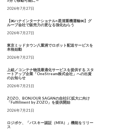
5分で移動可能に～
2026年7月27日
【㈱ハナインターナショナル×星清重機運輸㈱】グ
ループ会社で販売力の更なる強化ねらう
2026年7月27日
東京ミッドタウン八重洲でロボット配送サービスを
本格始動
2026年7月27日
上組／コンテナ物流最適化サービスを提供する スタ
ートアップ企業「OneStream株式会社」への出資
のお知らせ
2026年7月21日
ZOZO、BONJOUR SAGANの自社EC拡大に向け
「Fulfillment by ZOZO」を提供開始
2026年7月21日
ロジポケ、「パスキー認証（MFA）」機能をリリー
ス