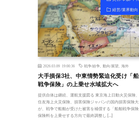
経営/業界動向
2026.03.09 19:00:36
戦争/紛争
,
動向/展望
,
海外
大手損保3社、中東情勢緊迫化受け「船
戦争保険」の上乗せ水域拡大へ
提供自体は継続、運航支援図る 東京海上日動火災保険
住友海上火災保険、損害保険ジャパンの国内損害保険大
が、戦争で船舶が受けた被害を補償する「船舶戦争保険
保険料を上乗せする方向で最終調整し […]