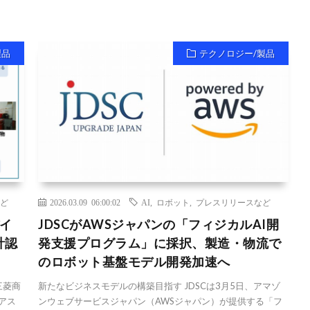
製品
テクノロジー/製品
ど
2026.03.09 06:00:02
AI
,
ロボット
,
プレスリリースなど
イ
JDSCがAWSジャパンの「フィジカルAI開
計認
発支援プログラム」に採択、製造・物流で
のロボット基盤モデル開発加速へ
三菱商
新たなビジネスモデルの構築目指す JDSCは3月5日、アマゾ
アス
ンウェブサービスジャパン（AWSジャパン）が提供する「フ