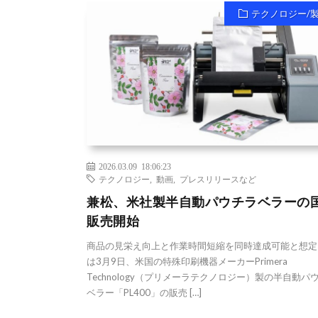
テクノロジー/
2026.03.09 18:06:23
テクノロジー
,
動画
,
プレスリリースなど
兼松、米社製半自動パウチラベラーの
販売開始
商品の見栄え向上と作業時間短縮を同時達成可能と想定
は3月9日、米国の特殊印刷機器メーカーPrimera
Technology（プリメーラテクノロジー）製の半自動パ
ベラー「PL400」の販売 […]