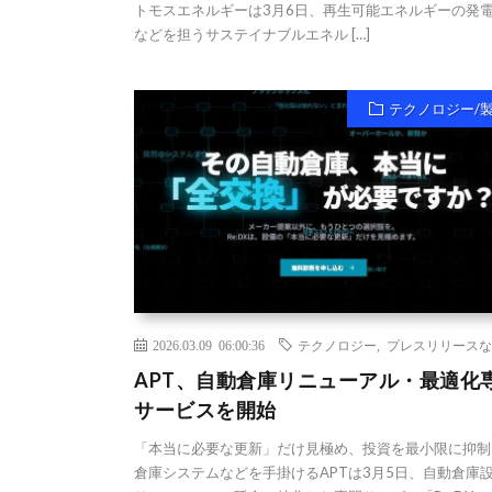
トモスエネルギーは3月6日、再生可能エネルギーの発
などを担うサステイナブルエネル […]
テクノロジー/
2026.03.09 06:00:36
テクノロジー
,
プレスリリースな
APT、自動倉庫リニューアル・最適化
サービスを開始
「本当に必要な更新」だけ見極め、投資を最小限に抑制
倉庫システムなどを手掛けるAPTは3月5日、自動倉庫