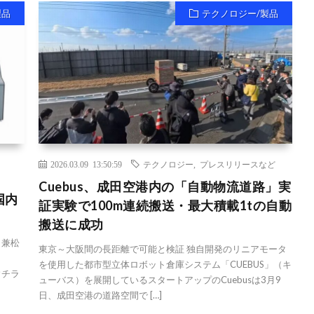
製品
テクノロジー/製品
2026.03.09 13:50:59
テクノロジー
,
プレスリリースなど
Cuebus、成田空港内の「自動物流道路」実
国内
証実験で100m連続搬送・最大積載1tの自動
搬送に成功
 兼松
東京～大阪間の長距離で可能と検証 独自開発のリニアモータ
を使用した都市型立体ロボット倉庫システム「CUEBUS」（キ
ウチラ
ューバス）を展開しているスタートアップのCuebusは3月9
日、成田空港の道路空間で […]