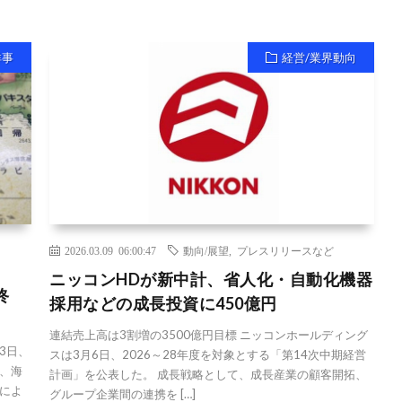
祥事
経営/業界動向
2026.03.09 06:00:47
動向/展望
,
プレスリリースなど
ニッコンHDが新中計、省人化・自動化機器
終
採用などの成長投資に450億円
連結売上高は3割増の3500億円目標 ニッコンホールディング
3日、
スは3月6日、2026～28年度を対象とする「第14次中期経営
、海
計画」を公表した。 成長戦略として、成長産業の顧客開拓、
によ
グループ企業間の連携を […]