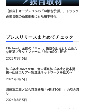
【独自】オープンロジの「AI梱包予測」、トラック
必要台数の迅速把握にも活用本格化
プレスリリースまとめてチェック
CBcloud、全国の「Marq」施設を起点とした新た
な配送プラットフォーム「MarqGO」開始
2026年8月5日
株式会社Univearth、倉吉運送株式会社と資本提
携〜山陰エリアへ実運送ネットワークを拡大〜
2026年8月5日
川崎重工業／ばら積運搬船「ARISTOS II」の引き渡
し
2026年8月5日