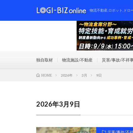
物流不動産,ロボット,ドロ
独自取材
物流施設/不動産
災害/事故/不祥
2026年
3月
9日
HOME
2026年3月9日
災害/事故/不