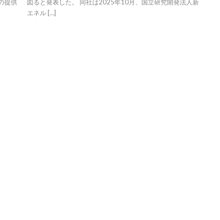
の提供
図ると発表した。 同社は2025年10月、国立研究開発法人新
エネル […]