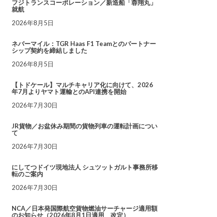
フジトランスコーポレーション／新造船「蓉翔丸」
就航
2026年8月5日
ネバーマイル：TGR Haas F1 Teamとのパートナー
シップ契約を締結しました
2026年8月5日
【トドケール】マルチキャリア化に向けて、2026
年7月よりヤマト運輸とのAPI連携を開始
2026年7月30日
JR貨物／お盆休み期間の貨物列車の運転計画につい
て
2026年7月30日
にしてつドイツ現地法人 シュツットガルト事務所移
転のご案内
2026年7月30日
NCA／日本発国際航空貨物燃油サーチャージ適用額
のお知らせ（2026年8月1日適用 改定）