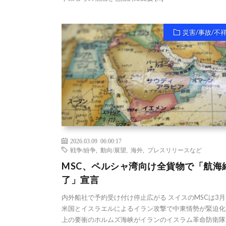
災害/事故/不
2026.03.09 06:00:17
戦争/紛争
,
動向/展望
,
海外
,
プレスリリースなど
MSC、ペルシャ湾向け全貨物で「航海
了」宣言
内外船社で予約受け付け停止広がる スイスのMSCは3月
米国とイスラエルによるイラン攻撃で中東情勢が緊迫化
上の要衝のホルムズ海峡がイランのイスラム革命防衛隊