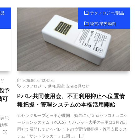
製品
テクノロジー/製品
経営/業界動向
など
2026.03.09 12:42:39
テクノロジー
,
動向/展望
,
記者会見など
包予
Pパレ共同使用会、不正利用抑止へ位置情
積可
報把握・管理システムの本格活用開始
京セラグループと三甲が展開、効果に期待 京セラコミュニケ
関連記
ーションシステム（KCCS）とパレット大手の三甲は3月9日、
効率
両社で展開しているパレットの位置情報把握・管理支援シス
、EC
テム「サントラッカー」に関し、 […]