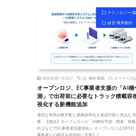
テクノロジー/
経営/業界動向
2026.03.09 13:33:27
AI
,
動向/展望
,
プレスリリース
オープンロジ、EC事業者支援の「AI梱
測」で出荷前に必要なトラック積載容
視化する新機能追加
適切な車両台数手配と業務効率化を達成可能と見込む 
事：【独自】オープンロジが「AI梱包予測」開発、積載
向上などでEC事業者支援強化へ オープンロジは3月9日
事業者らの物流を包括的に支援 […]