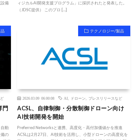
電設備
ィジカルAI開発支援プログラム」に採択されたと発表した。
（JDSC提供） このプロ […]
製品
テクノロジー/製品
ど
2026.03.09 06:00:08
AI
,
ドローン
,
プレスリリースなど
専門
ACSL、自律制御・分散制御ドローン向け
AI技術開発を開始
 自動
Preferred Networksと連携、高度化・高付加価値かを推進
設備の
ACSLは2月27日、AI技術を活用し、小型ドローンの高度化を