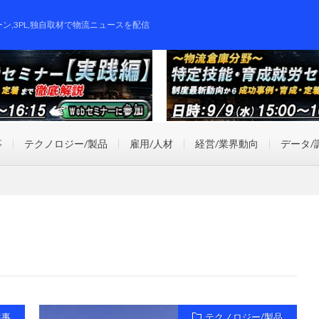
ーン,3PL,独自取材で物流ニュースを配信
事
テクノロジー/製品
雇用/人材
経営/業界動向
データ/
祥事
テクノロジー/製品