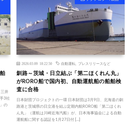
2026.03.09 18:22:50
自動運転
,
プレスリリースなど
舶
釧路～茨城・日立結ぶ「第二ほくれん丸」
がRORO船で国内初、自動運航船の船舶検
査に合格
、三井
手3社
日本財団プロジェクトの一環 日本財団は3月9日、北海道の釧
」の
路港と茨城県の日立港を結ぶ定期内航RORO船「第二ほくれ
ん丸」（運航は川崎近海汽船）が、日本海事協会による自動
運航船に関する認証を1月27日付 […]