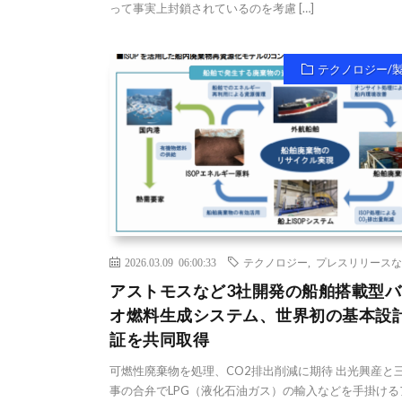
って事実上封鎖されているのを考慮 […]
テクノロジー/
2026.03.09 06:00:33
テクノロジー
,
プレスリリースな
アストモスなど3社開発の船舶搭載型バ
オ燃料生成システム、世界初の基本設
証を共同取得
可燃性廃棄物を処理、CO2排出削減に期待 出光興産と
事の合弁でLPG（液化石油ガス）の輸入などを手掛ける