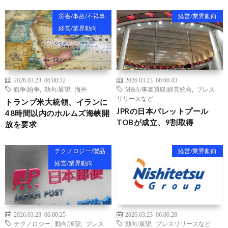
災害/事故/不祥事
経営/業界動向
経営/業界動向
2026.03.23 06:00:32
2026.03.23 06:00:43
戦争/紛争
,
動向/展望
,
海外
M&A/事業買収/経営統合
,
プレス
リリースなど
トランプ米大統領、イランに
JPRの日本パレットプール
48時間以内のホルムズ海峡開
TOBが成立、9割取得
放を要求
テクノロジー/製品
経営/業界動向
経営/業界動向
2026.03.23 06:00:25
2026.03.23 06:00:28
テクノロジー
,
動向/展望
,
プレス
動向/展望
,
プレスリリースなど