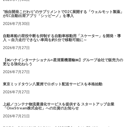
“独自開発こだわり”のサプリメントでD2C展開する「ウェルモット製薬」
がEC自動出荷アプリ「シッピーノ」を導入
2026年7月30日
自動車船の荷役中断を抑制する自動車移動用「スケーター」を開発・導
入 ～自力走行できない車両を約5分で移動可能に～
2026年7月27日
【㈱ハナインターナショナル×星清重機運輸㈱】グループ会社で販売力の
更なる強化ねらう
2026年7月27日
東京ミッドタウン八重洲でロボット配送サービスを本格始動
2026年7月27日
上組／コンテナ物流最適化サービスを提供する スタートアップ企業
「OneStream株式会社」への出資のお知らせ
2026年7月21日