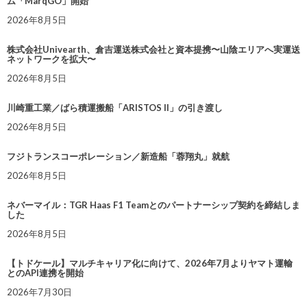
ム「MarqGO」開始
2026年8月5日
株式会社Univearth、倉吉運送株式会社と資本提携〜山陰エリアへ実運送
ネットワークを拡大〜
2026年8月5日
川崎重工業／ばら積運搬船「ARISTOS II」の引き渡し
2026年8月5日
フジトランスコーポレーション／新造船「蓉翔丸」就航
2026年8月5日
ネバーマイル：TGR Haas F1 Teamとのパートナーシップ契約を締結しま
した
2026年8月5日
【トドケール】マルチキャリア化に向けて、2026年7月よりヤマト運輸
とのAPI連携を開始
2026年7月30日