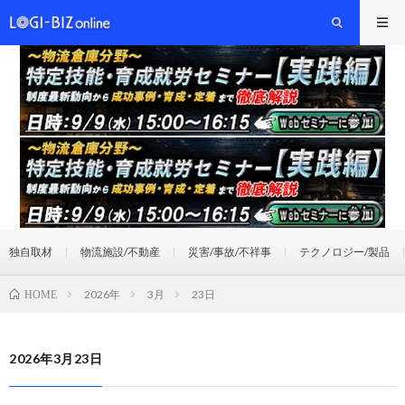
独自取材
物流施設/不動産
災害/事故/不祥事
テクノロジー/製品
2026年
3月
23日
HOME
2026年3月23日