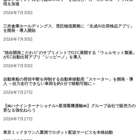
現を加速
2026年7月30日
三井倉庫ホールディングス、受託物流業務に 「生成AI出荷検品アプリ」
を開発・導入開始
2026年7月30日
“独自開発こだわり”のサプリメントでD2C展開する「ウェルモット製薬」
がEC自動出荷アプリ「シッピーノ」を導入
2026年7月30日
自動車船の荷役中断を抑制する自動車移動用「スケーター」を開発・導
入 ～自力走行できない車両を約5分で移動可能に～
2026年7月27日
【㈱ハナインターナショナル×星清重機運輸㈱】グループ会社で販売力の
更なる強化ねらう
2026年7月27日
東京ミッドタウン八重洲でロボット配送サービスを本格始動