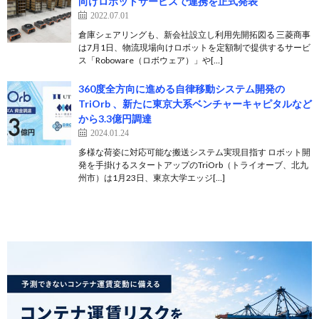
向けロボットサービスで連携を正式発表
2022.07.01
倉庫シェアリングも、新会社設立し利用先開拓図る 三菱商事
は7月1日、物流現場向けロボットを定額制で提供するサービ
ス「Roboware（ロボウェア）」や[…]
360度全方向に進める自律移動システム開発の
TriOrb 、新たに東京大系ベンチャーキャピタルなど
から3.3億円調達
2024.01.24
多様な荷姿に対応可能な搬送システム実現目指す ロボット開
発を手掛けるスタートアップのTriOrb（トライオーブ、北九
州市）は1月23日、東京大学エッジ[…]