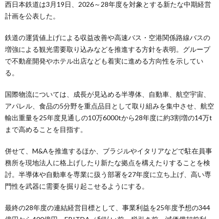
西日本鉄道は3月19日、2026～28年度を対象とする新たな中期経営
計画を公表した。
鉄道の運賃値上げによる収益改善や高速バス・空港関係路線バスの
増強による観光需要取り込みなどを推進する方針を表明。グループ
で不動産開発やホテル出店なども着実に進める方向性を示してい
る。
国際物流については、成長が見込める半導体、自動車、航空宇宙、
アパレル、食品の5分野を重点品目として取り組みを集中させ、航空
輸出重量を25年度見通しの10万6000tから28年度に約3割増の14万t
まで高めることを目指す。
併せて、M&Aを推進するほか、ブラジルやイタリアなどで駐在員事
務所を現地法人に格上げしたり新たな拠点を構えたりすることを検
討。半導体や自動車を専業に扱う部署を27年度に立ち上げ、高い専
門性を武器に需要を掘り起こせるようにする。
最終の28年度の連結経営目標として、事業利益を25年度予想の344