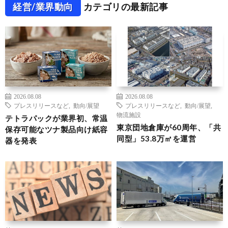
経営/業界動向
カテゴリの最新記事
2026.08.08
2026.08.08
プレスリリースなど
,
動向/展望
プレスリリースなど
,
動向/展望
,
物流施設
テトラパックが業界初、常温
東京団地倉庫が60周年、「共
保存可能なツナ製品向け紙容
同型」53.8万㎡を運営
器を発表