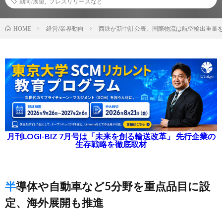
動向/展望
,
プレスリリースなど
経営/業界動向
西鉄が新中計公表、国際物流は航空輸出重量を
HOME
月刊LOGI-BIZ 7月号は「未来を創る輸送改革」 先行企業の
生存戦略を徹底取材
半導体や自動車など5分野を重点品目に設
定、海外展開も推進