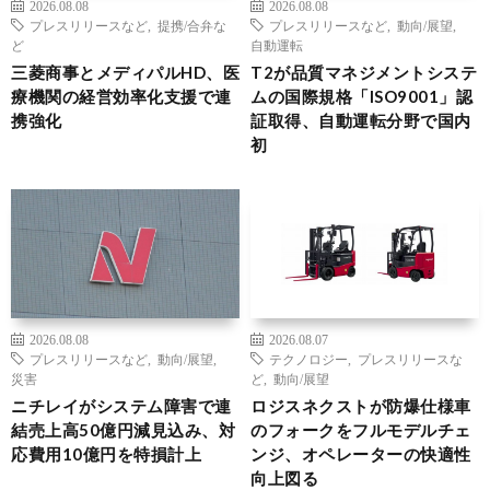
2026.08.08
2026.08.08
プレスリリースなど
,
提携/合弁な
プレスリリースなど
,
動向/展望
,
ど
自動運転
三菱商事とメディパルHD、医
T2が品質マネジメントシステ
療機関の経営効率化支援で連
ムの国際規格「ISO9001」認
携強化
証取得、自動運転分野で国内
初
2026.08.08
2026.08.07
プレスリリースなど
,
動向/展望
,
テクノロジー
,
プレスリリースな
災害
ど
,
動向/展望
ニチレイがシステム障害で連
ロジスネクストが防爆仕様車
結売上高50億円減見込み、対
のフォークをフルモデルチェ
応費用10億円を特損計上
ンジ、オペレーターの快適性
向上図る