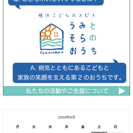
2026年8月
月
火
水
木
金
土
日