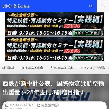
独自取材
物流施設/不動産
災害/事故/不祥事
テクノロジー/製品
西鉄が新中計公表、国際物流は航空輸
出重量を28年度に3割増目指す
2026.03.23 06:00:28
経営/業界動向