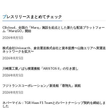
プレスリリースまとめてチェック
CBcloud、全国の「Marq」施設を起点とした新たな配送プラットフォー
ム「MarqGO」開始
2026年8月5日
株式会社Univearth、倉吉運送株式会社と資本提携〜山陰エリアへ実運送
ネットワークを拡大〜
2026年8月5日
川崎重工業／ばら積運搬船「ARISTOS II」の引き渡し
2026年8月5日
フジトランスコーポレーション／新造船「蓉翔丸」就航
2026年8月5日
ネバーマイル：TGR Haas F1 Teamとのパートナーシップ契約を締結しま
した