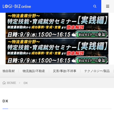
独自取材
物流施設/不動産
災害/事故/不祥事
テクノロジー/製品
DX
HOME
DX