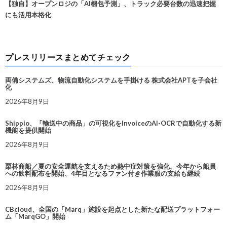
【独自】オープンロジの「AI梱包予測」、トラック必要台数の迅速把握
にも活用本格化
プレスリリースまとめてチェック
両備システムズ、物流自動化システムを手掛ける 株式会社APTを子会社
化
2026年8月9日
Shippio、「輸送中の商品」の可視化をInvoiceのAI-OCRで自動化する新
機能を提供開始
2026年8月9日
栗林商船／夏の安全運航を支えるため熱中症対策を強化。今年から船員
への飲料配布を開始、4年目となるファン付き作業服の支給も継続
2026年8月9日
CBcloud、全国の「Marq」施設を起点とした新たな配送プラットフォー
ム「MarqGO」開始