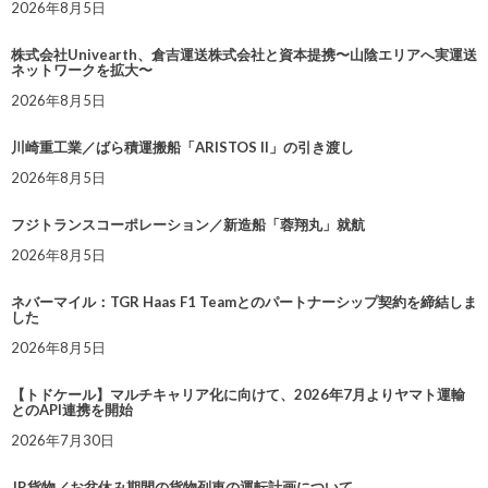
2026年8月5日
株式会社Univearth、倉吉運送株式会社と資本提携〜山陰エリアへ実運送
ネットワークを拡大〜
2026年8月5日
川崎重工業／ばら積運搬船「ARISTOS II」の引き渡し
2026年8月5日
フジトランスコーポレーション／新造船「蓉翔丸」就航
2026年8月5日
ネバーマイル：TGR Haas F1 Teamとのパートナーシップ契約を締結しま
した
2026年8月5日
【トドケール】マルチキャリア化に向けて、2026年7月よりヤマト運輸
とのAPI連携を開始
2026年7月30日
JR貨物／お盆休み期間の貨物列車の運転計画について