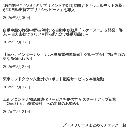
“独自開発こだわり”のサプリメントでD2C展開する「ウェルモット製薬」
がEC自動出荷アプリ「シッピーノ」を導入
2026年7月30日
自動車船の荷役中断を抑制する自動車移動用「スケーター」を開発・導
入 ～自力走行できない車両を約5分で移動可能に～
2026年7月27日
【㈱ハナインターナショナル×星清重機運輸㈱】グループ会社で販売力の
更なる強化ねらう
2026年7月27日
東京ミッドタウン八重洲でロボット配送サービスを本格始動
2026年7月27日
上組／コンテナ物流最適化サービスを提供する スタートアップ企業
「OneStream株式会社」への出資のお知らせ
2026年7月21日
プレスリリースまとめてチェック一覧