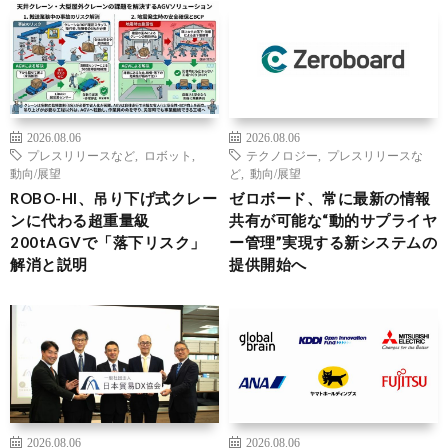
2026.08.06
2026.08.06
プレスリリースなど
,
ロボット
,
テクノロジー
,
プレスリリースな
動向/展望
ど
,
動向/展望
ROBO-HI、吊り下げ式クレー
ゼロボード、常に最新の情報
ンに代わる超重量級
共有が可能な“動的サプライヤ
200tAGVで「落下リスク」
ー管理”実現する新システムの
解消と説明
提供開始へ
2026.08.06
2026.08.06