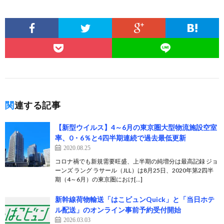
関連する記事
【新型ウイルス】4～6月の東京圏大型物流施設空室
率、0・6％と4四半期連続で過去最低更新
2020.08.25
コロナ禍でも新規需要旺盛、上半期の純増分は最高記録 ジョ
ーンズ ラング ラサール（JLL）は8月25日、2020年第2四半
期（4～6月）の東京圏におけ[…]
新幹線荷物輸送「はこビュンQuick」と「当日ホテ
ル配送」のオンライン事前予約受付開始
2026.03.03