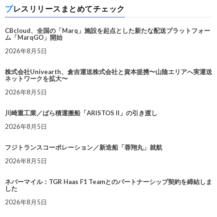
プレスリリースまとめてチェック
CBcloud、全国の「Marq」施設を起点とした新たな配送プラットフォー
ム「MarqGO」開始
2026年8月5日
株式会社Univearth、倉吉運送株式会社と資本提携〜山陰エリアへ実運送
ネットワークを拡大〜
2026年8月5日
川崎重工業／ばら積運搬船「ARISTOS II」の引き渡し
2026年8月5日
フジトランスコーポレーション／新造船「蓉翔丸」就航
2026年8月5日
ネバーマイル：TGR Haas F1 Teamとのパートナーシップ契約を締結しま
した
2026年8月5日