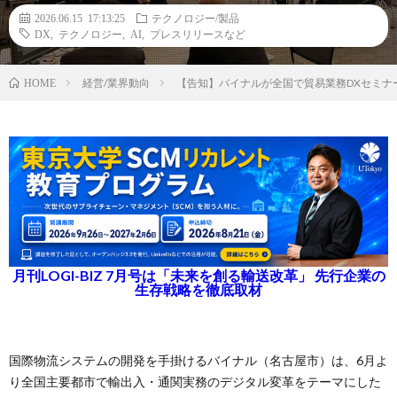
2026.06.15 17:13:25
テクノロジー/製品
DX
,
テクノロジー
,
AI
,
プレスリリースなど
経営/業界動向
【告知】バイナルが全国で貿易業務DXセミナー、
HOME
月刊LOGI-BIZ 7月号は「未来を創る輸送改革」 先行企業の
生存戦略を徹底取材
国際物流システムの開発を手掛けるバイナル（名古屋市）は、6月よ
り全国主要都市で輸出入・通関実務のデジタル変革をテーマにした