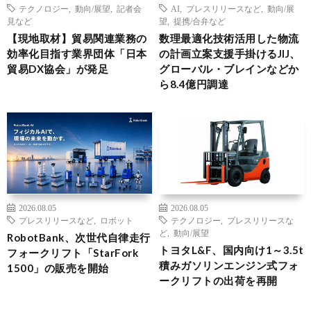
テクノロジー
,
動向/展望
,
記者会
AI
,
プレスリリースなど
,
動向/展
見など
望
,
提携/合弁など
【現地取材】貿易関連業務の
数理最適化技術活用した物流
効率化目指す業界団体「日本
の計画立案支援手掛けるJIJ、
貿易DX協会」が発足
グローバル・ブレインなどか
ら8.4億円調達
2026.08.05
2026.08.05
プレスリリースなど
,
ロボット
テクノロジー
,
プレスリリースな
ど
,
動向/展望
RobotBank、次世代自律走行
トヨタL&F、国内向け1～3.5t
フォークリフト「StarFork
積みガソリンエンジン式フォ
1500」の販売を開始
ークリフトの出荷を再開