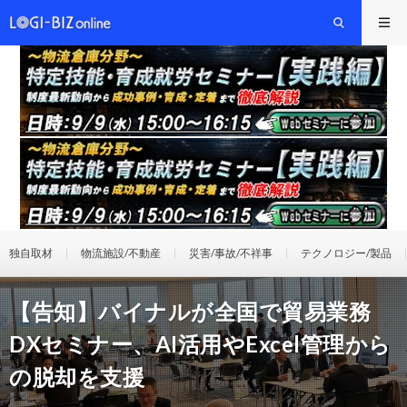
独自取材
物流施設/不動産
災害/事故/不祥事
テクノロジー/製品
【告知】バイナルが全国で貿易業務
DXセミナー、AI活用やExcel管理から
の脱却を支援