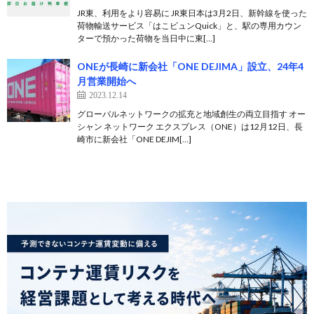
JR東、利用をより容易に JR東日本は3月2日、新幹線を使った
荷物輸送サービス「はこビュンQuick」と、駅の専用カウン
ターで預かった荷物を当日中に東[…]
ONEが長崎に新会社「ONE DEJIMA」設立、24年4
月営業開始へ
2023.12.14
グローバルネットワークの拡充と地域創生の両立目指す オー
シャン ネットワーク エクスプレス（ONE）は12月12日、長
崎市に新会社「ONE DEJIM[…]