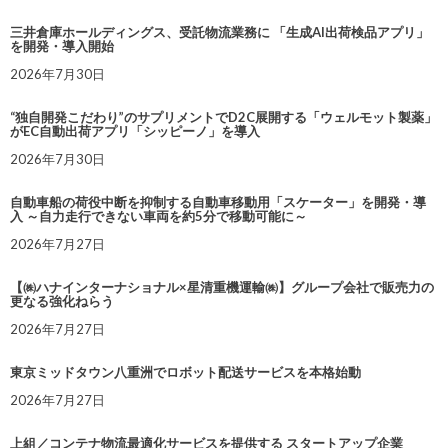
三井倉庫ホールディングス、受託物流業務に 「生成AI出荷検品アプリ」
を開発・導入開始
2026年7月30日
“独自開発こだわり”のサプリメントでD2C展開する「ウェルモット製薬」
がEC自動出荷アプリ「シッピーノ」を導入
2026年7月30日
自動車船の荷役中断を抑制する自動車移動用「スケーター」を開発・導
入 ～自力走行できない車両を約5分で移動可能に～
2026年7月27日
【㈱ハナインターナショナル×星清重機運輸㈱】グループ会社で販売力の
更なる強化ねらう
2026年7月27日
東京ミッドタウン八重洲でロボット配送サービスを本格始動
2026年7月27日
上組／コンテナ物流最適化サービスを提供する スタートアップ企業