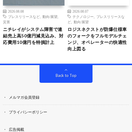
2026.08.08
2026.08.07
プレスリリースなど
,
動向/展望
,
テクノロジー
,
プレスリリースな
災害
ど
,
動向/展望
ニチレイがシステム障害で連
ロジスネクストが防爆仕様車
結売上高50億円減見込み、対
のフォークをフルモデルチェ
応費用10億円を特損計上
ンジ、オペレーターの快適性
向上図る
Back to Top
メルマガ会員登録
プライバシーポリシー
広告掲載