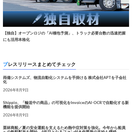
【独自】オープンロジの「AI梱包予測」、トラック必要台数の迅速把握
にも活用本格化
プレスリリースまとめてチェック
両備システムズ、物流自動化システムを手掛ける 株式会社APTを子会社
化
2026年8月9日
Shippio、「輸送中の商品」の可視化をInvoiceのAI-OCRで自動化する新
機能を提供開始
2026年8月9日
栗林商船／夏の安全運航を支えるため熱中症対策を強化。今年から船員
への飲料配布を開始、4年目となるファン付き作業服の支給も継続