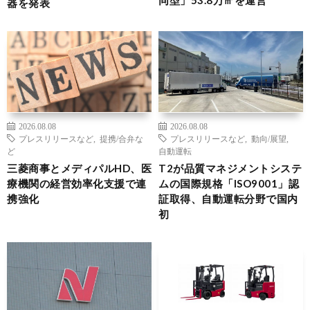
器を発表
2026.08.08
2026.08.08
プレスリリースなど
,
提携/合弁な
プレスリリースなど
,
動向/展望
,
ど
自動運転
三菱商事とメディパルHD、医
T2が品質マネジメントシステ
療機関の経営効率化支援で連
ムの国際規格「ISO9001」認
携強化
証取得、自動運転分野で国内
初