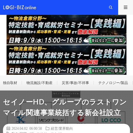
独自取材
物流施設/不動産
災害/事故/不祥事
テクノロジー/製品
セイノーHD、グループのラストワン
マイル関連事業統括する新会社設立
2024.04.02 06:00:58
経営/業界動向