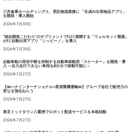
三井倉庫ホールディングス、受託物流業務に 「生成AI出荷検品アプリ」
を開発・導入開始
2026年7月30日
“独自開発こだわり”のサプリメントでD2C展開する「ウェルモット製薬」
がEC自動出荷アプリ「シッピーノ」を導入
2026年7月30日
自動車船の荷役中断を抑制する自動車移動用「スケーター」を開発・導
入 ～自力走行できない車両を約5分で移動可能に～
2026年7月27日
【㈱ハナインターナショナル×星清重機運輸㈱】グループ会社で販売力の
更なる強化ねらう
2026年7月27日
東京ミッドタウン八重洲でロボット配送サービスを本格始動
2026年7月27日