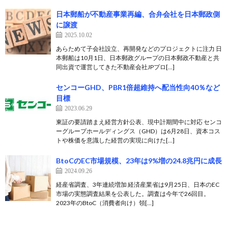
日本郵船が不動産事業再編、合弁会社を日本郵政側
に譲渡
2025.10.02
あらためて子会社設立、再開発などのプロジェクトに注力 日
本郵船は10月1日、日本郵政グループの日本郵政不動産と共
同出資で運営してきた不動産会社JPプロ[…]
センコーGHD、PBR1倍超維持へ配当性向40％など
目標
2023.06.29
東証の要請踏まえ経営方針公表、現中計期間中に対応 センコ
ーグループホールディングス（GHD）は6月28日、資本コス
トや株価を意識した経営の実現に向けた[…]
BtoCのEC市場規模、23年は9%増の24.8兆円に成長
2024.09.26
経産省調査、3年連続増加 経済産業省は9月25日、日本のEC
市場の実態調査結果を公表した。調査は今年で26回目。
2023年のBtoC（消費者向け）領[…]