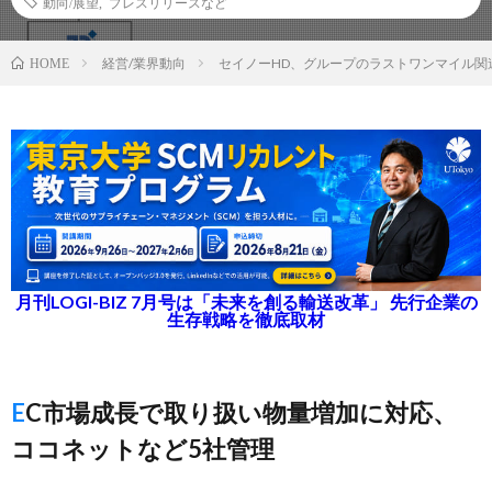
動向/展望
,
プレスリリースなど
経営/業界動向
セイノーHD、グループのラストワンマイル関
HOME
月刊LOGI-BIZ 7月号は「未来を創る輸送改革」 先行企業の
生存戦略を徹底取材
EC市場成長で取り扱い物量増加に対応、
ココネットなど5社管理