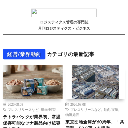
ロジスティクス管理の専門誌
月刊ロジスティクス・ビジネス
経営/業界動向
カテゴリの最新記事
2026.08.08
2026.08.08
プレスリリースなど
,
動向/展望
プレスリリースなど
,
動向/展望
,
物流施設
テトラパックが業界初、常温
東京団地倉庫が60周年、「共
保存可能なツナ製品向け紙容
同型」53.8万㎡を運営