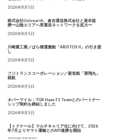
2026年8月5日
株式会社Univearth、倉吉運送株式会社と資本提
携〜山陰エリアへ実運送ネットワークを拡大〜
2026年8月5日
川崎重工業／ばら積運搬船「ARISTOS II」の引き渡
し
2026年8月5日
フジトランスコーポレーション／新造船「蓉翔丸」
就航
2026年8月5日
ネバーマイル：TGR Haas F1 Teamとのパートナー
シップ契約を締結しました
2026年8月5日
【トドケール】マルチキャリア化に向けて、2026
年7月よりヤマト運輸とのAPI連携を開始
2026年7月30日