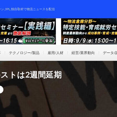
ーン,3PL,独自取材で物流ニュースを配信
事
テクノロジー/製品
雇用/人材
経営/業界動向
データ/
のストは2週間延期