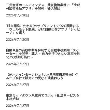
三井倉庫ホールディングス、受託物流業務に 「生成
AI出荷検品アプリ」を開発・導入開始
2026年7月30日
“独自開発こだわり”のサプリメントでD2C展開する
「ウェルモット製薬」がEC自動出荷アプリ「シッピ
ーノ」を導入
2026年7月30日
自動車船の荷役中断を抑制する自動車移動用「スケ
ーター」を開発・導入 ～自力走行できない車両を約
5分で移動可能に～
2026年7月27日
【㈱ハナインターナショナル×星清重機運輸㈱】グ
ループ会社で販売力の更なる強化ねらう
2026年7月27日
東京ミッドタウン八重洲でロボット配送サービスを
本格始動
2026年7月27日