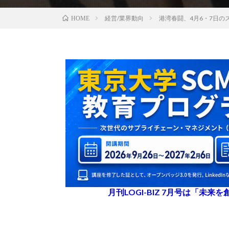
経営/業界動向
港湾春闘、4月6・7日の
HOME
月刊LOGI-BIZ 7月号は「未