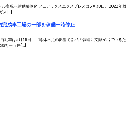
ル実現へ活動積極化 フェデックスエクスプレスは5月30日、2022年版
ス[…]
内完成車工場の一部を稼働一時停止
タ自動車は5月18日、半導体不足の影響で部品の調達に支障が出ているた
働を一時停[…]