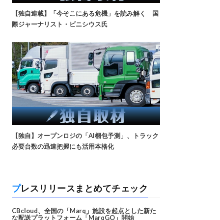
【独自連載】「今そこにある危機」を読み解く 国
際ジャーナリスト・ビニシウス氏
【独自】オープンロジの「AI梱包予測」、トラック
必要台数の迅速把握にも活用本格化
プレスリリースまとめてチェック
CBcloud、全国の「Marq」施設を起点とした新た
な配送プラットフォーム「MarqGO」開始