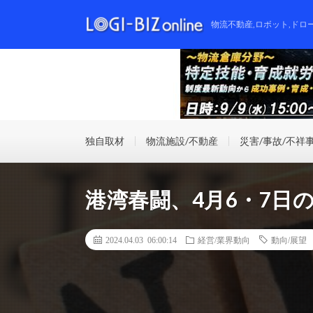
物流不動産,ロボット,ドロ
独自取材
物流施設/不動産
災害/事故/不祥
港湾春闘、4月6・7日
2024.04.03 06:00:14
経営/業界動向
動向/展望